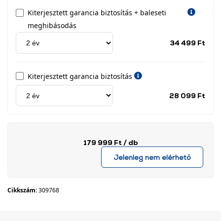
Kiterjesztett garancia biztosítás + baleseti
meghibásodás
Jótá
34 499 Ft
idős
címk
Kiterjesztett garancia biztosítás
Jótá
28 099 Ft
idős
címk
179 999 Ft
/ db
Jelenleg nem elérhető
Cikkszám:
309768