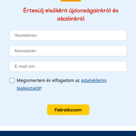
Értesülj elsőként újdonságainkról és
akcióinkról
Megismertem és elfogadom az
Adatvédelmi
tájékoztatót
!
Feliratkozom