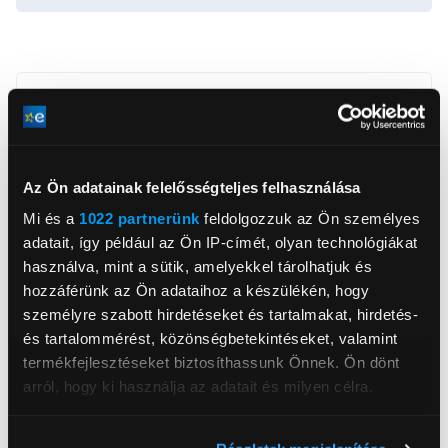
Gorenje Magyarország Kft.
www.gorenje.hu
info@gorenje.hu
Az Ön adatainak felelősségteljes felhasználása
2045, Törökbálint, Dulácska 1/B
Mi és a
1022 partnerünk
feldolgozzuk az Ön személyes
adatait, így például az Ön IP-címét, olyan technológiákat
Főzőlap típus
Gáz főzőlap
használva, mint a sütik, amelyekkel tárolhatjuk és
hozzáférünk az Ön adataihoz a készülékén, hogy
Tűzhely típus
Villanytűzhely
személyre szabott hirdetéseket és tartalmakat, hirdetés-
Sütő űrtartalma
70 l
és tartalommérést, közönségbetekintéseket, valamint
Tárolórekesz
Igen
termékfejlesztéseket biztosíthassunk Önnek. Ön dönt
arról, hogy ki használja az adatait és milyen célra.
Gázrózsák száma
4 db
Energiaosztály
A
Ha engedélyezi, a következőt is meg szeretnénk tenni: