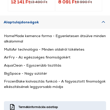
12 141 Ft
8 091 Ft
6 
13 490 Ft
8 990 Ft
Alaptulajdonságok
HomeMade kemence forma - Egyenletesen átsülve minden
alkalommal
MultiAir technológia - Minden oldalról tökéletes
AirFry - Az egészséges finomságokért
AquaClean - Egyszerűbb tisztítás
BigSpace - Nagy sütőtér
FrozenBake kiolvasztás funkció - A fagyasztott finomságok
elkészítésének leggyorsabb módja
Termékinformációs adatlap