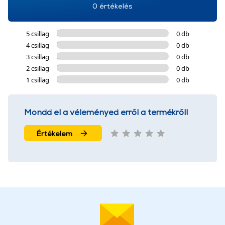
0 értékelés
5 csillag
0 db
4 csillag
0 db
3 csillag
0 db
2 csillag
0 db
1 csillag
0 db
Mondd el a véleményed erről a termékről!
Értékelem