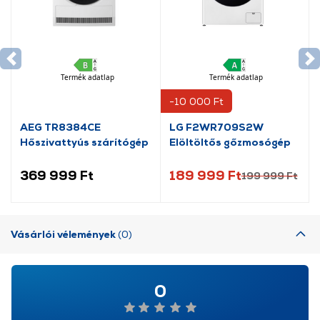
Termék adatlap
Termék adatlap
-10 000 Ft
AEG TR8384CE
LG F2WR709S2W
Hőszivattyús szárítógép
Elöltöltős gőzmosógép
369 999 Ft
189 999 Ft
199 999 Ft
Vásárlói vélemények
(0)
0