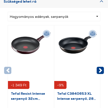
Szükséged lehet rá
Hagyományos edények, serpenyők
-1 349 Ft
-9%
Tefal Resist Intense
Tefal C3840653 XL
Py
serpenyő 32cm
Intense serpenyő, 28
Se
(D5220883)
cm