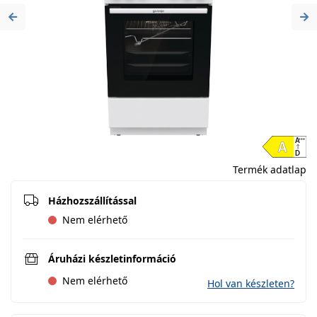
Previous
Ne
Termék adatlap
Házhozszállítással
Nem elérhető
Áruházi készletinformáció
Nem elérhető
Hol van készleten?