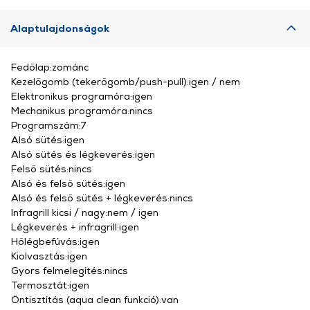
Alaptulajdonságok
Fedőlap:zománc
Kezelőgomb (tekerőgomb/push-pull):igen / nem
Elektronikus programóra:igen
Mechanikus programóra:nincs
Programszám:7
Alsó sütés:igen
Alsó sütés és légkeverés:igen
Felső sütés:nincs
Alsó és felső sütés:igen
Alsó és felső sütés + légkeverés:nincs
Infragrill kicsi / nagy:nem / igen
Légkeverés + infragrill:igen
Hőlégbefúvás:igen
Kiolvasztás:igen
Gyors felmelegítés:nincs
Termosztát:igen
Öntisztítás (aqua clean funkció):van