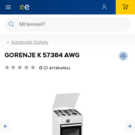
Kombinált tűzhely
GORENJE K 57364 AWG
0
(0 értékelés)
Previous
Ne