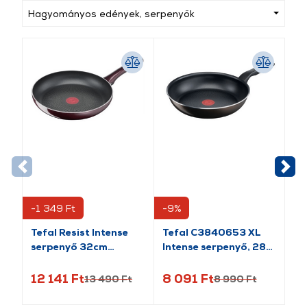
Hagyományos edények, serpenyők
-1 349 Ft
-9%
Tefal Resist Intense
Tefal C3840653 XL
Py
serpenyő 32cm
Intense serpenyő, 28
Se
(D5220883)
cm
12 141 Ft
8 091 Ft
6 
13 490 Ft
8 990 Ft