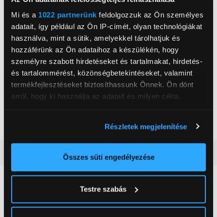
Légkeverés
Igen
Mi és a
1022 partnerünk
feldolgozzuk az Ön személyes
Digitális kijelző
Igen
adatait, így például az Ön IP-címét, olyan technológiákat
Szélesség
50 cm
használva, mint a sütik, amelyekkel tárolhatjuk és
hozzáférünk az Ön adataihoz a készülékén, hogy
Mélység
60 cm
személyre szabott hirdetéseket és tartalmakat, hirdetés-
Magasság
85 cm
és tartalommérést, közönségbetekintéseket, valamint
termékfejlesztéseket biztosíthassunk Önnek. Ön dönt
Zajszint
50 dBA
arról, hogy ki használja az adatait és milyen célra.
Szín
Fehér
Tovább olvasom
Ha engedélyezi, a következőt is meg szeretnénk tenni:
Részletek megjelenítése
Információgyűjtés az Ön földrajzi
elhelyezkedéséről pár méteres pontossággal
Részletes ismertető
Az Ön készülékén beazonosítása annak konkrét
Összes süti engedélyezése
tulajdonságainak (ujjlenyomat) aktív ellenőrzésével
Tudjon meg többet személyes adatainak feldolgozási
Neked ajánljuk
Testre szabás
módjairól és adja meg preferenciáit a
Részletek
pontban
. Bármikor módosíthatja vagy visszavonhatja a
Sütinyilatkozathoz való hozzájárulását.