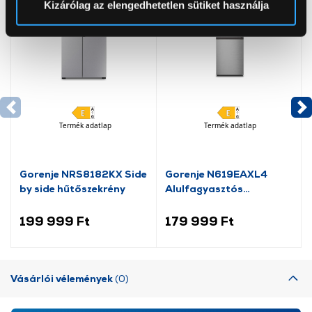
Kizárólag az elengedhetetlen sütiket használja
Az Eunonics.hu webáruházunk ún. süti vagy cookie file-
okat használ, melyeket az Ön gépén tárol a rendszer. A
cookie-k személyazonosítására nem alkalmasak,
szolgáltatásaink biztosításához szükségesek. Az oldal
használatával Ön elfogadja a cookie-k használatát.
További információk:
ÁSZF
és
Adatvédelem
Termék adatlap
Termék adatlap
Gorenje NRS8182KX Side
Gorenje N619EAXL4
by side hűtőszekrény
Alulfagyasztós
kombinált hűtőszekrény
199 999 Ft
179 999 Ft
Vásárlói vélemények
(0)