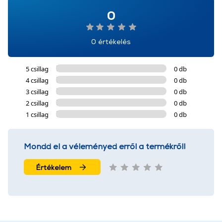
0
0 értékelés
5 csillag
0 db
4 csillag
0 db
3 csillag
0 db
2 csillag
0 db
1 csillag
0 db
Mondd el a véleményed erről a termékről!
Értékelem