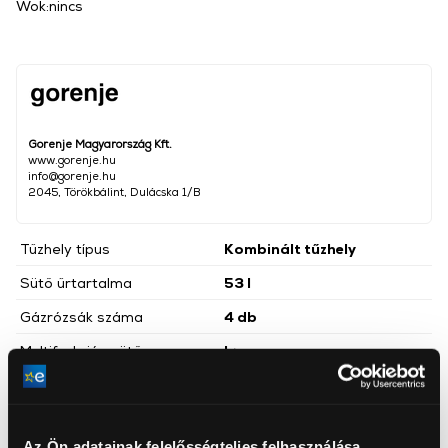
Wok:nincs
Gorenje Magyarország Kft.
www.gorenje.hu
info@gorenje.hu
2045, Törökbálint, Dulácska 1/B
Tűzhely típus
Kombinált tűzhely
Sütő űrtartalma
53 l
Gázrózsák száma
4 db
Multifunkciós sütő
Igen
Egykezes szikragyújtás
Igen
Energiaosztály
A
Az Ön adatainak felelősségteljes felhasználása