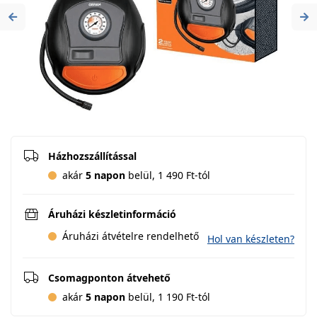
Previous
Ne
Házhozszállítással
akár
5 napon
belül, 1 490 Ft-tól
Áruházi készletinformáció
Áruházi átvételre rendelhető
Hol van készleten?
Csomagponton átvehető
akár
5 napon
belül, 1 190 Ft-tól