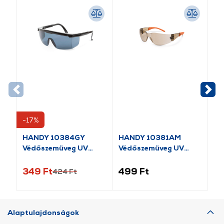
-17%
-1
HANDY 10384GY
HANDY 10381AM
HA
Védőszemüveg UV
Védőszemüveg UV
Sz
védős
védős
be
349 Ft
499 Ft
59
424 Ft
Alaptulajdonságok