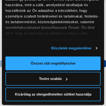
használva, mint a sütik, amelyekkel tárolhatjuk és
Neked ajánljuk
hozzáférünk az Ön adataihoz a készülékén, hogy
személyre szabott hirdetéseket és tartalmakat, hirdetés-
és tartalommérést, közönségbetekintéseket, valamint
termékfejlesztéseket biztosíthassunk Önnek. Ön dönt
arról, hogy ki használja az adatait és milyen célra.
Ha engedélyezi, a következőt is meg szeretnénk tenni:
Részletek megjelenítése
Információgyűjtés az Ön földrajzi
elhelyezkedéséről pár méteres pontossággal
Az Ön készülékén beazonosítása annak konkrét
Összes süti engedélyezése
tulajdonságainak (ujjlenyomat) aktív ellenőrzésével
Termék adatlap
Termék adatlap
Tudjon meg többet személyes adatainak feldolgozási
Testre szabás
módjairól és adja meg preferenciáit a
Részletek
pontban
. Bármikor módosíthatja vagy visszavonhatja a
Gorenje NRS8182KX Side
Gorenje N619EAXL4
by side hűtőszekrény
Alulfagyasztós
Sütinyilatkozathoz való hozzájárulását.
Kizárólag az elengedhetetlen sütiket használja
kombinált hűtőszekrény
199 999 Ft
179 999 Ft
Az Eunonics.hu webáruházunk ún. süti vagy cookie file-