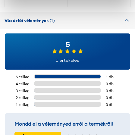
okat használ, melyeket az Ön gépén tárol a rendszer. A
cookie-k személyazonosítására nem alkalmasak,
szolgáltatásaink biztosításához szükségesek. Az oldal
Vásárlói vélemények
(1)
használatával Ön elfogadja a cookie-k használatát.
További információk:
ÁSZF
és
Adatvédelem
5
1 értékelés
5 csillag
1 db
4 csillag
0 db
3 csillag
0 db
2 csillag
0 db
1 csillag
0 db
Mondd el a véleményed erről a termékről!