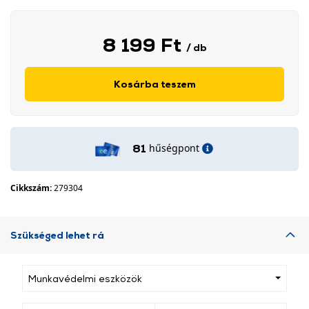
8 199 Ft
/ db
Kosárba teszem
hűségpont
81
Cikkszám:
279304
Szükséged lehet rá
Munkavédelmi eszközök