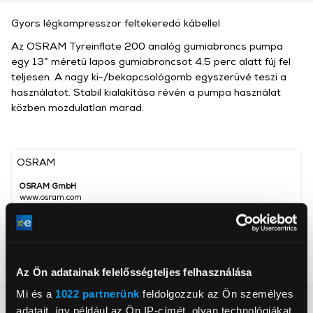
Gyors légkompresszor feltekeredő kábellel
Az OSRAM Tyreinflate 200 analóg gumiabroncs pumpa
egy 13” méretű lapos gumiabroncsot 4,5 perc alatt fúj fel
teljesen. A nagy ki-/bekapcsológomb egyszerűvé teszi a
használatot. Stabil kialakítása révén a pumpa használat
közben mozdulatlan marad.
OSRAM
OSRAM GmbH
www.osram.com
osram@osram.hu
80807, Munich, Marcel-Breuer 4
Maximális nyomás
5,5 bar
Az Ön adatainak felelősségteljes felhasználása
Mi és a
1022 partnerünk
feldolgozzuk az Ön személyes
Részletes ismertető
adatait, így például az Ön IP-címét, olyan technológiákat