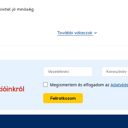
ivitel, jó minőség
További válaszok
Megismertem és elfogadom az
Adatvéde
ióinkról
Feliratkozom