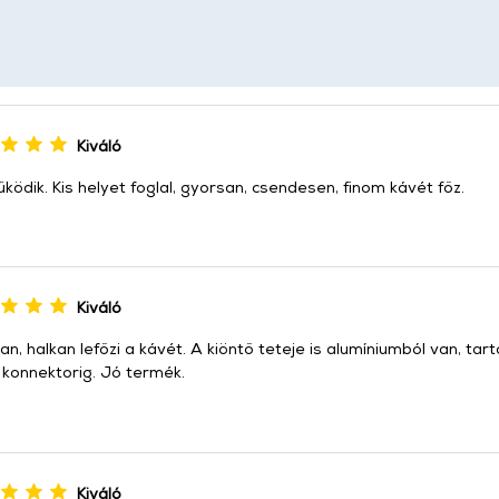
Kiváló
ködik. Kis helyet foglal, gyorsan, csendesen, finom kávét főz.
Kiváló
n, halkan lefőzi a kávét. A kiöntő teteje is alumíniumból van, tar
 konnektorig. Jó termék.
Kiváló