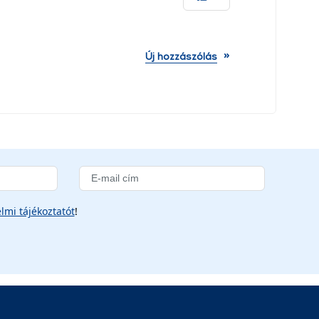
»
Új hozzászólás
lmi tájékoztatót
!