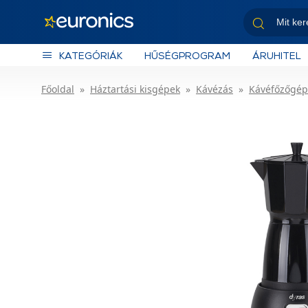
KATEGÓRIÁK
HŰSÉGPROGRAM
ÁRUHITEL
Főoldal
Háztartási kisgépek
Kávézás
Kávéfőzőgép