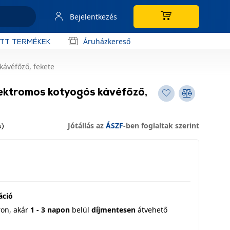
Bejelentkezés
Áruházkereső
OTT TERMÉKEK
ávéfőző, fekete
ektromos kotyogós kávéfőző,
Jótállás az
ÁSZF
-ben foglaltak szerint
s)
áció
ron,
akár
1 - 3 napon
belül
díjmentesen
átvehető