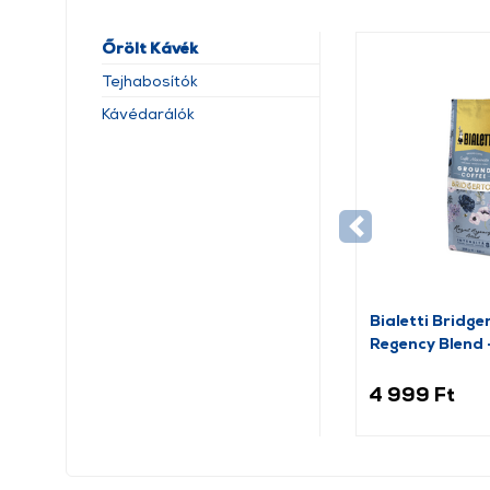
Őrölt Kávék
Tejhabosítók
Kávédarálók
Bialetti Bridge
Regency Blend 
250g
4 999 Ft