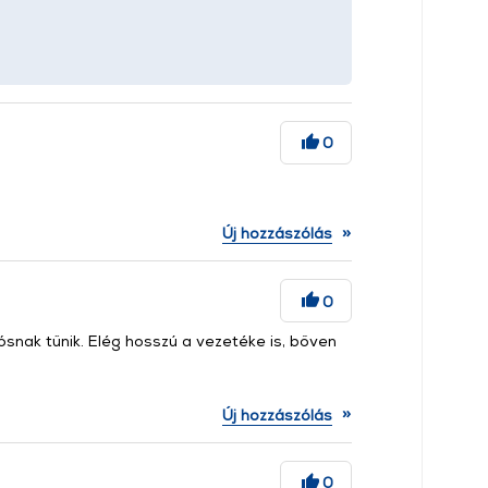
0
»
Új hozzászólás
0
tósnak tűnik. Elég hosszú a vezetéke is, bőven
»
Új hozzászólás
0