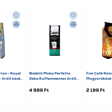
rton - Royal
Bialetti Moka Perfetto
Frei Café Róm
- őrölt kávé
Deka Koffeinmentes őrölt
Mogyorókávé
kávé, 250g
4 999 Ft
2 199 Ft