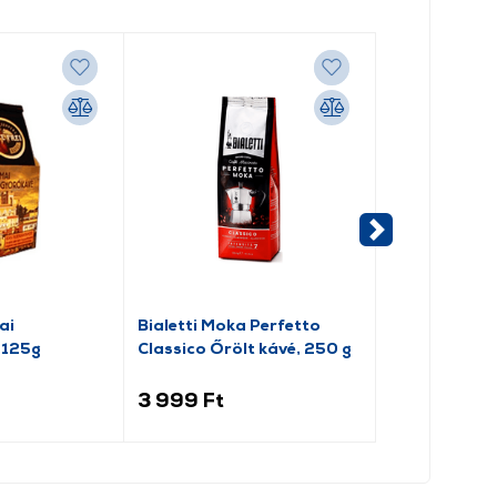
ai
Bialetti Moka Perfetto
Cafe Frei Tor
 125g
Classico Őrölt kávé, 250 g
mogyorós őrö
g
3 999 Ft
2 299 Ft