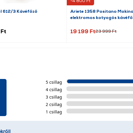
-4 800 Ft
 612/3 Kávéfőző
Ariete 1358 Positano Mokin
elektromos kotyogós kávéfő
 Ft
19 199 Ft
23 999 Ft
5 csillag
4 csillag
3 csillag
2 csillag
1 csillag
kről!