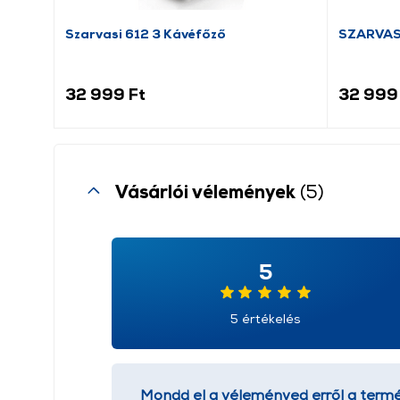
Szarvasi 612 3 Kávéfőző
SZARVASI
32 999 Ft
32 999
Vásárlói vélemények
(5)
5
5 értékelés
Mondd el a véleményed erről a termé