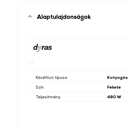
Alaptulajdonságok
, ,
Kávéfőző típusa
Kotyogós
Szín
Fekete
Teljesítmény
480 W