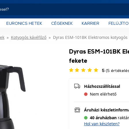
EURONICS HETEK
CÉGEKNEK
KARRIER
FELÚJÍT
ek
Kotyogós kávéfőző
Dyras ESM-101BK Elektromos kotyogós k
Dyras ESM-101BK El
fekete
5
(5 értékelé
Házhozszállítással
Nem elérhető
Áruházi készletinform
40 áruházban
raktá
Hol van készleten?