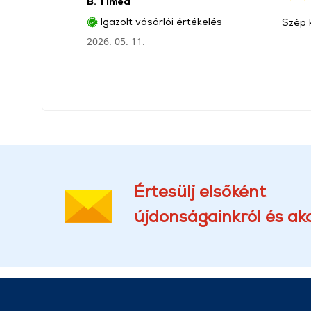
B. Tïmea
Igazolt vásárlói értékelés
Szép k
2026. 05. 11.
Értesülj elsőként
újdonságainkról és akc