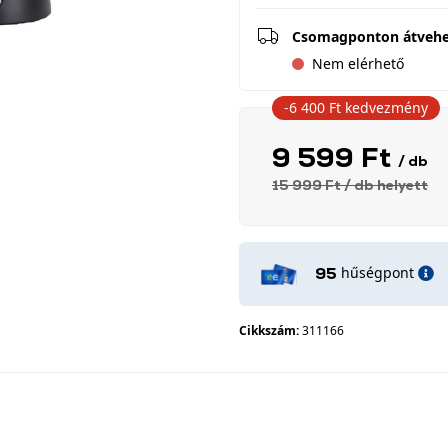
Csomagponton átveh
Nem elérhető
-6 400 Ft
kedvezmény
9 599 Ft
/ db
15 999 Ft
/ db
helyett
hűségpont
95
Cikkszám:
311166