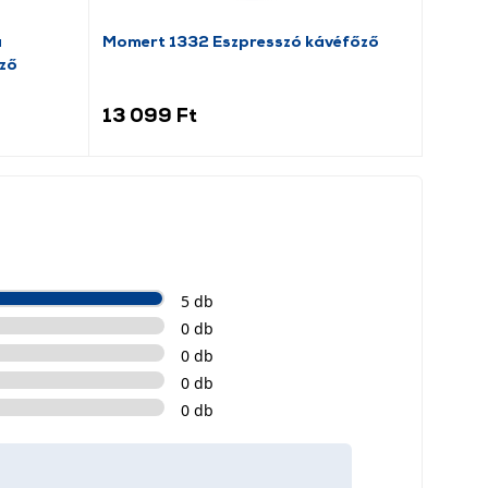
a
Momert 1332 Eszpresszó kávéfőző
ző
13 099 Ft
5 db
0 db
0 db
0 db
0 db