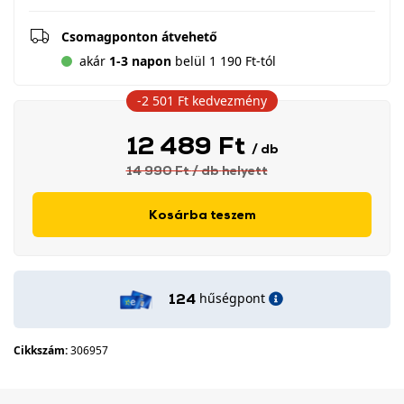
Csomagponton átvehető
akár
1-3 napon
belül 1 190 Ft-tól
-2 501 Ft
kedvezmény
12 489 Ft
/ db
14 990 Ft
/ db
helyett
Kosárba teszem
hűségpont
124
Cikkszám:
306957