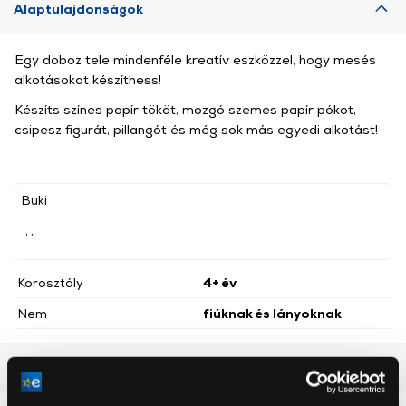
Alaptulajdonságok
Egy doboz tele mindenféle kreatív eszközzel, hogy mesés
alkotásokat készíthess!
Készíts színes papír tököt, mozgó szemes papír pókot,
csipesz figurát, pillangót és még sok más egyedi alkotást!
Buki
, ,
Korosztály
4+ év
Nem
fiúknak és lányoknak
Részletes ismertető