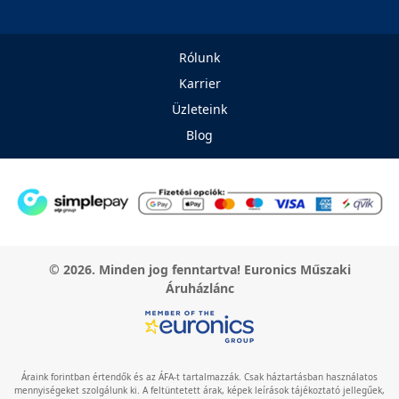
Rólunk
Karrier
Üzleteink
Blog
© 2026. Minden jog fenntartva! Euronics Műszaki
Áruházlánc
Áraink forintban értendők és az ÁFA-t tartalmazzák. Csak háztartásban használatos
mennyiségeket szolgálunk ki. A feltüntetett árak, képek leírások tájékoztató jellegűek,