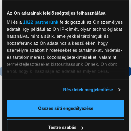
Neked ajánljuk
Az Ön adatainak felelősségteljes felhasználása
Mi és a
1022 partnerünk
feldolgozzuk az Ön személyes
adatait, így például az Ön IP-címét, olyan technológiákat
használva, mint a sütik, amelyekkel tárolhatjuk és
hozzáférünk az Ön adataihoz a készülékén, hogy
személyre szabott hirdetéseket és tartalmakat, hirdetés-
és tartalommérést, közönségbetekintéseket, valamint
termékfejlesztéseket biztosíthassunk Önnek. Ön dönt
arról, hogy ki használja az adatait és milyen célra.
Termék adatlap
Termék adatlap
Ha engedélyezi, a következőt is meg szeretnénk tenni:
Részletek megjelenítése
Információgyűjtés az Ön földrajzi
Gorenje NRS8182KX Side
Gorenje N619EAXL4
elhelyezkedéséről pár méteres pontossággal
by side hűtőszekrény
Alulfagyasztós
Az Ön készülékén beazonosítása annak konkrét
Összes süti engedélyezése
kombinált hűtőszekrény
tulajdonságainak (ujjlenyomat) aktív ellenőrzésével
199 999 Ft
179 999 Ft
Tudjon meg többet személyes adatainak feldolgozási
Testre szabás
módjairól és adja meg preferenciáit a
Részletek