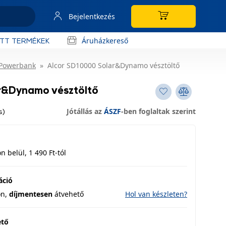
Bejelentkezés
Áruházkereső
OTT TERMÉKEK
 Powerbank
Alcor SD10000 Solar&Dynamo vésztöltő
r&Dynamo vésztöltő
Jótállás az
ÁSZF
-ben foglaltak szerint
s)
 belül, 1 490 Ft-tól
áció
on,
díjmentesen
átvehető
Hol van készleten?
ető