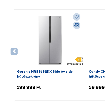
Termék adatlap
Gorenje NRS8182KX Side by side
Candy C
hűtőszekrény
hűtőszek
199 999 Ft
59 999