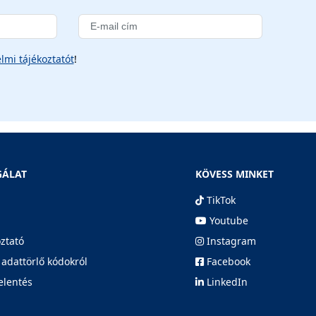
lmi tájékoztatót
!
GÁLAT
KÖVESS MINKET
TikTok
Youtube
oztató
Instagram
 adattörlő kódokról
Facebook
elentés
LinkedIn