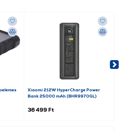
pelemes
Xiaomi 212W HyperCharge Power
Sandb
Bank 25000 mAh (BHR9970GL)
mAh P
36 499 Ft
23 9