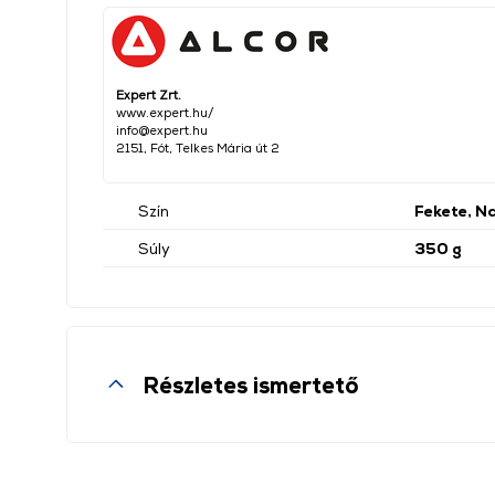
Expert Zrt.
www.expert.hu/
info@expert.hu
2151, Fót, Telkes Mária út 2
Szín
Fekete, N
Súly
350 g
Részletes ismertető