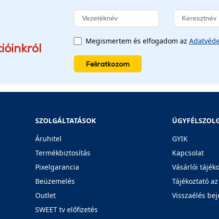
Megismertem és elfogadom az
Adatvéde
ióinkról
Feliratkozom
SZOLGÁLTATÁSOK
ÜGYFÉLSZOL
Áruhitel
GYIK
Termékbiztosítás
Kapcsolat
Pixelgarancia
Vásárlói tájék
Beüzemelés
Tájékoztató az
Outlet
Visszaélés bej
SWEET tv előfizetés