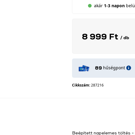
akár
1-3 napon
belül
8 999 Ft
/ db
hűségpont
89
Cikkszám:
287216
Beépített napelemes töltés 