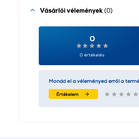
Vásárlói vélemények
(0)
0
0 értékelés
Mondd el a véleményed erről a termé
Értékelem