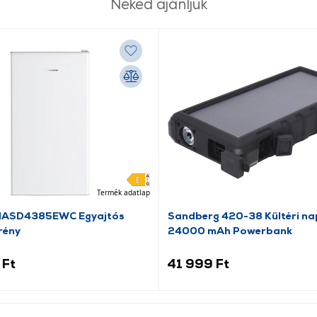
Neked ajánljuk
Termék adatlap
HASD4385EWC Egyajtós
Sandberg 420-38 Kültéri na
rény
24000 mAh Powerbank
 Ft
41 999 Ft