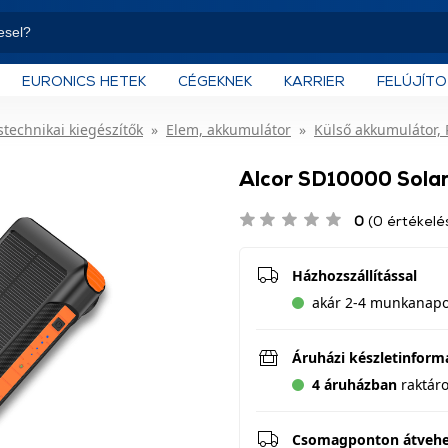
EURONICS HETEK
CÉGEKNEK
KARRIER
FELÚJÍT
technikai kiegészítők
Elem, akkumulátor
Külső akkumulátor,
Alcor SD10000 Sola
0
(0 értékelé
Házhozszállítással
akár 2-4 munkanapon
Áruházi készletinform
4 áruházban
raktár
Csomagponton átveh