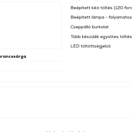
Beépített kézi töltés (120 fo
Beépített lámpa - folyamatos v
Cseppálló burkolat
Több készülék együttes töltés
LED töltöttségjelző
arancssárga