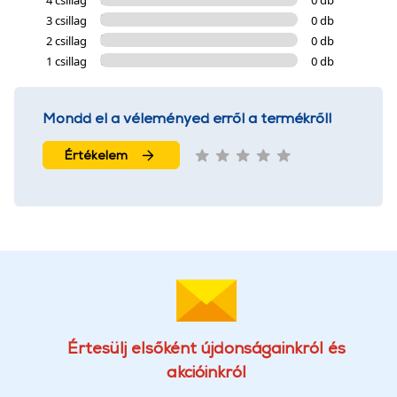
3 csillag
0 db
2 csillag
0 db
1 csillag
0 db
Mondd el a véleményed erről a termékről!
Értékelem
Értesülj elsőként újdonságainkról és
akcióinkról