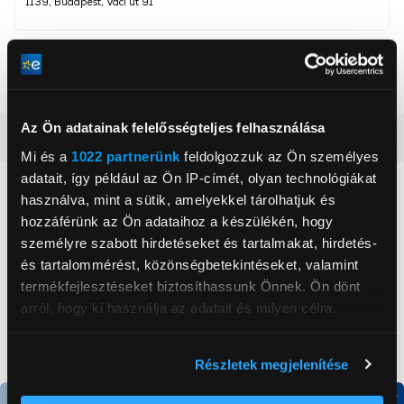
1139, Budapest, Váci út 91
Szín
Fekete
Akkumulátor
5 000 mAh
Az Ön adatainak felelősségteljes felhasználása
Részletes ismertető
Mi és a
1022 partnerünk
feldolgozzuk az Ön személyes
adatait, így például az Ön IP-címét, olyan technológiákat
Neked ajánljuk
használva, mint a sütik, amelyekkel tárolhatjuk és
hozzáférünk az Ön adataihoz a készülékén, hogy
személyre szabott hirdetéseket és tartalmakat, hirdetés-
és tartalommérést, közönségbetekintéseket, valamint
termékfejlesztéseket biztosíthassunk Önnek. Ön dönt
arról, hogy ki használja az adatait és milyen célra.
Ha engedélyezi, a következőt is meg szeretnénk tenni:
Részletek megjelenítése
Információgyűjtés az Ön földrajzi
elhelyezkedéséről pár méteres pontossággal