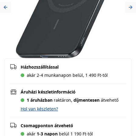
Previous
Ne
Házhozszállítással
akár 2-4 munkanapon belül, 1 490 Ft-tól
Áruházi készletinformáció
1 áruházban
raktáron,
díjmentesen
átvehető
Hol van készleten?
Csomagponton átvehető
akár
1-3 napon
belül 1 190 Ft-tól