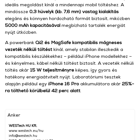
ideális megoldást kínál a mindennapi mobil töltéshez. A
mindössze
0,3 hüvelyk (kb. 7,6 mm) vastag kialakítás
elegáns és könnyen hordozható formát biztosít, miközben
5000 mAh kapacitásával
megbízható tartalék energiát
nyújt útközben.
A powerbank
Qi2 és MagSafe kompatibilis mágneses
vezeték nélküli töltést
kínál, amely stabilan illeszkedik a
kompatibilis készülékekhez – például iPhone modellekhez –
és kényelmes, kábel nélküli töltést biztosít. A vezeték nélküli
töltés akár
15 W teljesítményre
képes, így gyors és
hatékony energiaátvitelt nyújt. Laboratóriumi tesztek
alapján például egy
iPhone 16 Pro
akkumulátora akár
25%-
ra tölthető körülbelül 42 perc alatt
.
Anker
WESTech HU Kft.
www.westech.eu/hu
info@westech.hu