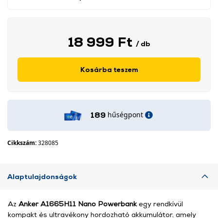
18 999 Ft
/ db
Kosárba teszem
hűségpont
189
Cikkszám:
328085
Alaptulajdonságok
Az
Anker A1665H11 Nano Powerbank
egy rendkívül
kompakt és ultravékony hordozható akkumulátor, amely