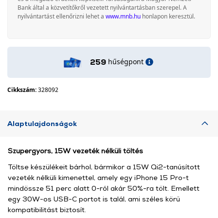
Bank által a közvetítőkről vezetett nyilvántartásban szerepel. A
nyilvántartást ellenőrizni lehet a
www.mnb.hu
honlapon keresztül.
hűségpont
259
Cikkszám:
328092
Alaptulajdonságok
Szupergyors, 15W vezeték nélküli töltés
Töltse készülékeit bárhol, bármikor a 15W Qi2-tanúsított
vezeték nélküli kimenettel, amely egy iPhone 15 Pro-t
mindössze 51 perc alatt 0-ról akár 50%-ra tölt. Emellett
egy 30W-os USB-C portot is talál, ami széles körű
kompatibilitást biztosít.