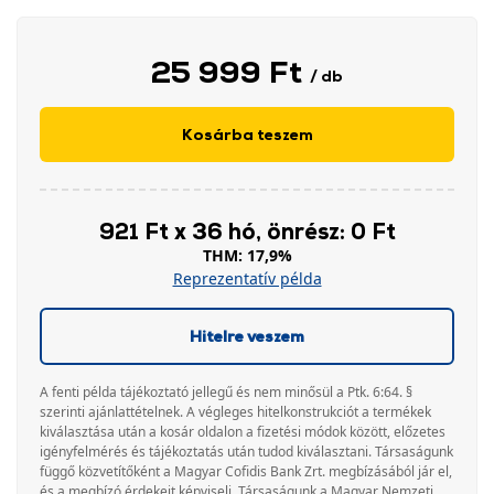
25 999 Ft
/ db
Kosárba teszem
921 Ft x 36 hó, önrész: 0 Ft
THM: 17,9%
Reprezentatív példa
Hitelre veszem
A fenti példa tájékoztató jellegű és nem minősül a Ptk. 6:64. §
szerinti ajánlattételnek. A végleges hitelkonstrukciót a termékek
kiválasztása után a kosár oldalon a fizetési módok között, előzetes
igényfelmérés és tájékoztatás után tudod kiválasztani. Társaságunk
függő közvetítőként a Magyar Cofidis Bank Zrt. megbízásából jár el,
és a megbízó érdekeit képviseli. Társaságunk a Magyar Nemzeti