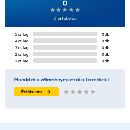
0
0 értékelés
5 csillag
0 db
4 csillag
0 db
3 csillag
0 db
2 csillag
0 db
1 csillag
0 db
Mondd el a véleményed erről a termékről!
Értékelem