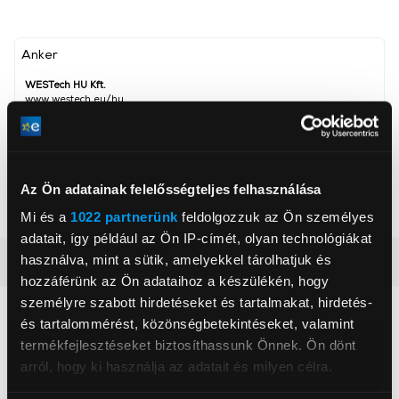
Anker
WESTech HU Kft.
www.westech.eu/hu
info@westech.hu
1139, Budapest, Váci út 91
Szín
Fekete
Az Ön adatainak felelősségteljes felhasználása
Akkumulátor
10 000 mAh
Mi és a
1022 partnerünk
feldolgozzuk az Ön személyes
adatait, így például az Ön IP-címét, olyan technológiákat
használva, mint a sütik, amelyekkel tárolhatjuk és
Részletes ismertető
hozzáférünk az Ön adataihoz a készülékén, hogy
személyre szabott hirdetéseket és tartalmakat, hirdetés-
Neked ajánljuk
és tartalommérést, közönségbetekintéseket, valamint
termékfejlesztéseket biztosíthassunk Önnek. Ön dönt
arról, hogy ki használja az adatait és milyen célra.