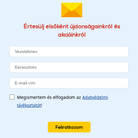
Értesülj elsőként újdonságainkról és
akcióinkról
Megismertem és elfogadom az
Adatvédelmi
tájékoztatót
!
Feliratkozom