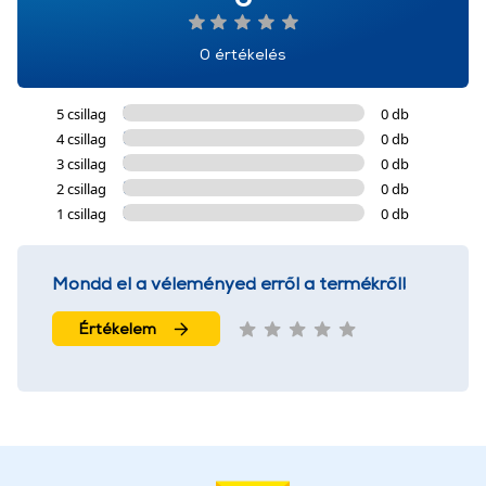
0 értékelés
5 csillag
0 db
4 csillag
0 db
3 csillag
0 db
2 csillag
0 db
1 csillag
0 db
Mondd el a véleményed erről a termékről!
Értékelem