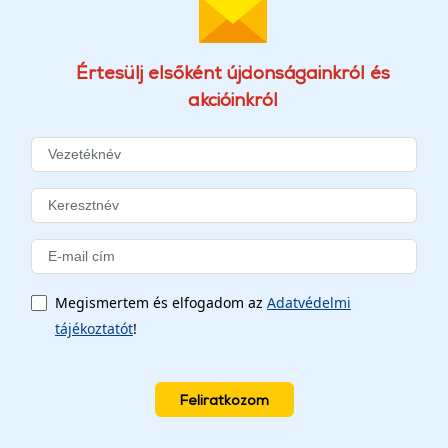
Értesülj elsőként újdonságainkról és
akcióinkról
Megismertem és elfogadom az
Adatvédelmi
tájékoztatót
!
Feliratkozom