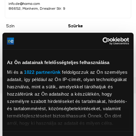
info.de@hama.com
86652, Monheim, Dresdner Str. 9
Szín
Szürke
Kijelző típusa
Színes TFT
Akkumulátor
20 000 mAh
Túltöltés védelem
Igen
Az Ön adatainak felelősségteljes felhasználása
Gyorstöltés
Igen
Mi és a
1022 partnerünk
feldolgozzuk az Ön személyes
adatait, így például az Ön IP-címét, olyan technológiákat
Részletes ismertető
használva, mint a sütik, amelyekkel tárolhatjuk és
hozzáférünk az Ön adataihoz a készülékén, hogy
személyre szabott hirdetéseket és tartalmakat, hirdetés-
Neked ajánljuk
és tartalommérést, közönségbetekintéseket, valamint
termékfejlesztéseket biztosíthassunk Önnek. Ön dönt
arról, hogy ki használja az adatait és milyen célra.