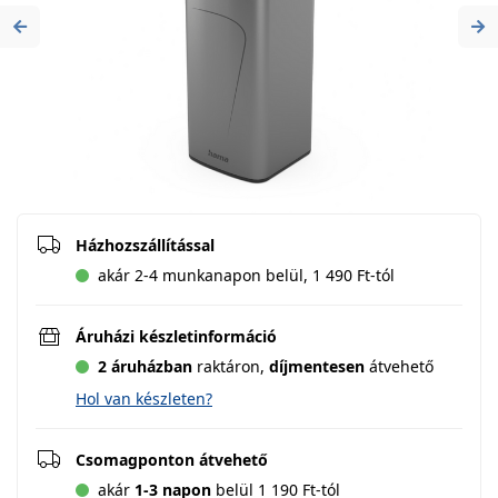
Previous
Ne
Házhozszállítással
akár 2-4 munkanapon belül, 1 490 Ft-tól
Áruházi készletinformáció
2 áruházban
raktáron,
díjmentesen
átvehető
Hol van készleten?
Csomagponton átvehető
akár
1-3 napon
belül 1 190 Ft-tól