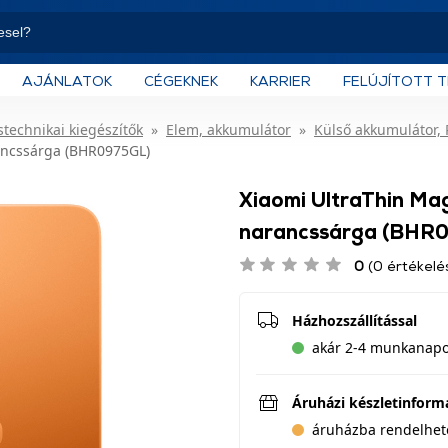
AJÁNLATOK
CÉGEKNEK
KARRIER
FELÚJÍTOTT 
technikai kiegészítők
Elem, akkumulátor
Külső akkumulátor,
ancssárga (BHR0975GL)
Xiaomi UltraThin Ma
narancssárga (BHR
0
(0 értékelé
Házhozszállítással
akár 2-4 munkanapon
Áruházi készletinform
áruházba rendelhet