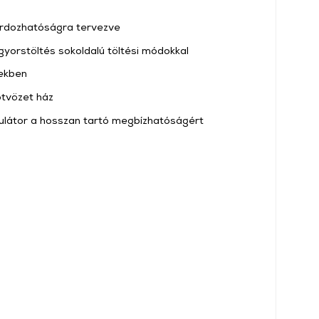
ordozhatóságra tervezve
gyorstöltés sokoldalú töltési módokkal
nekben
ötvözet ház
látor a hosszan tartó megbízhatóságért