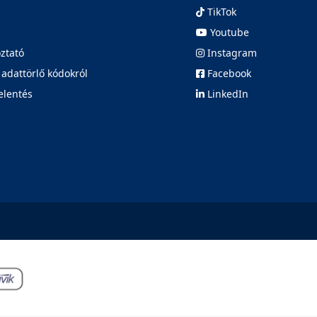
TikTok
Youtube
oztató
Instagram
 adattörlő kódokról
Facebook
elentés
LinkedIn