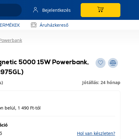
Bejelentkezés
Áruházkereső
TERMÉKEK
 Powerbank
gnetic 5000 15W Powerbank,
0975GL)
Jótállás: 24 hónap
s)
 belül, 1 490 Ft-tól
áció
ő
Hol van készleten?