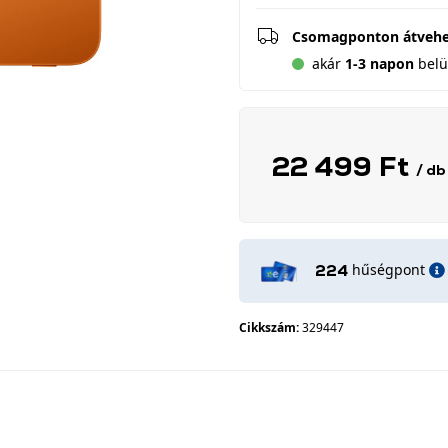
Csomagponton átveh
akár
1-3 napon
belül
22 499 Ft
/ db
hűségpont
224
Cikkszám:
329447