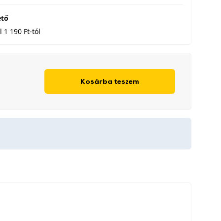
ető
 1 190 Ft-tól
Kosárba teszem