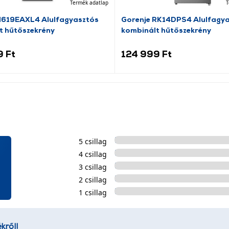
Termék adatlap
T
N619EAXL4 Alulfagyasztós
Gorenje RK14DPS4 Alulfagy
t hűtőszekrény
kombinált hűtőszekrény
9 Ft
124 999 Ft
5 csillag
4 csillag
3 csillag
2 csillag
1 csillag
kről!