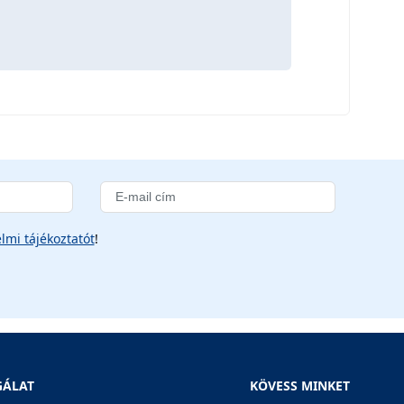
lmi tájékoztatót
!
GÁLAT
KÖVESS MINKET