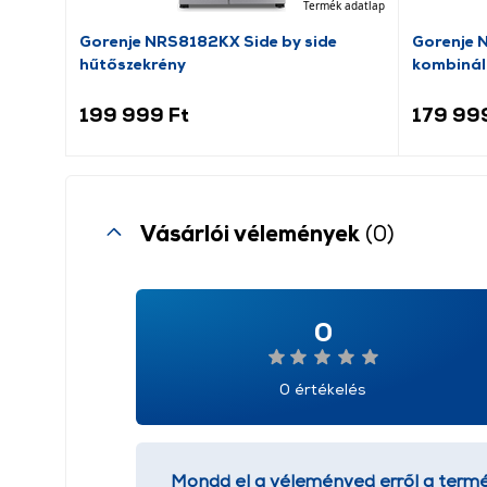
Termék adatlap
Gorenje NRS8182KX Side by side
Gorenje 
hűtőszekrény
kombinál
199 999 Ft
179 99
Vásárlói vélemények
(0)
0
0 értékelés
Mondd el a véleményed erről a termé