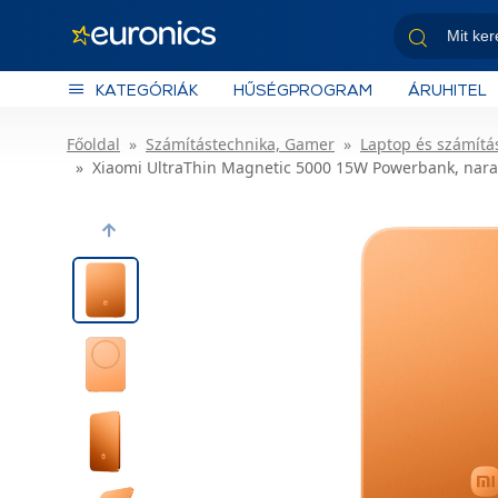
KATEGÓRIÁK
HŰSÉGPROGRAM
ÁRUHITEL
Főoldal
Számítástechnika, Gamer
Laptop és számítás
Xiaomi UltraThin Magnetic 5000 15W Powerbank, nar
Previous