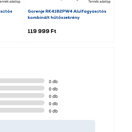
ermék adatlap
Termék adatlap
asztós
Gorenje RK4182PW4 Alulfagyasztós
Jocca
kombinált hűtőszekrény
119 999 Ft
99 9
0 db
0 db
0 db
0 db
0 db