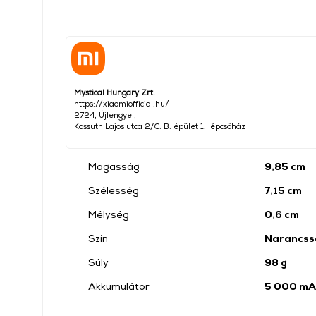
Mystical Hungary Zrt.
https://xiaomiofficial.hu/
2724, Újlengyel,
Kossuth Lajos utca 2/C. B. épület 1. lépcsőház
Magasság
9,85 cm
Szélesség
7,15 cm
Mélység
0,6 cm
Szín
Narancss
Súly
98 g
Akkumulátor
5 000 mA