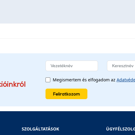
Megismertem és elfogadom az
Adatvéde
ióinkról
Feliratkozom
SZOLGÁLTATÁSOK
ÜGYFÉLSZOL