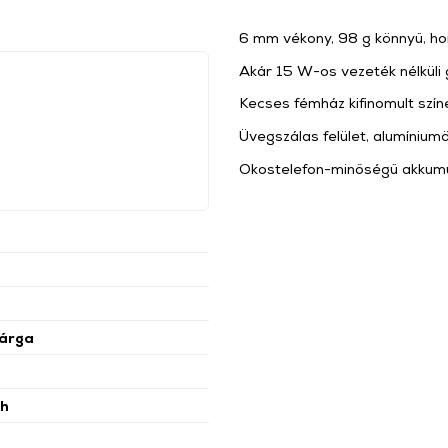
6 mm vékony, 98 g könnyű, h
Akár 15 W-os vezeték nélküli 
Kecses fémház kifinomult szí
Üvegszálas felület, alumínium
Okostelefon-minőségű akkumu
árga
h