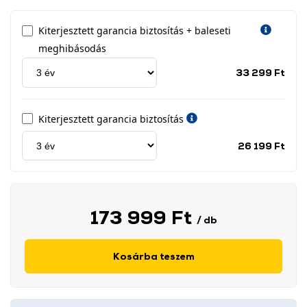
Kiterjesztett garancia biztosítás + baleseti
meghibásodás
Jótá
33 299 Ft
idős
címk
Kiterjesztett garancia biztosítás
Jótá
26 199 Ft
idős
címk
173 999 Ft
/ db
Kosárba teszem