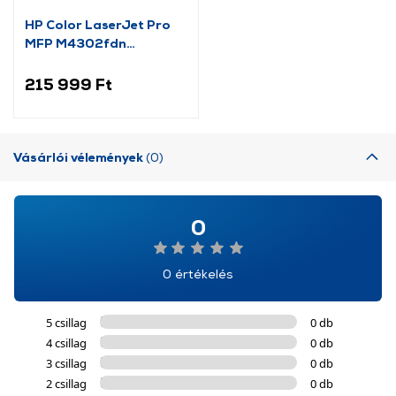
HP Color LaserJet Pro
MFP M4302fdn
Lézernyomtató (4RA84F
)
215 999 Ft
Vásárlói vélemények
(0)
0
0 értékelés
5 csillag
0 db
4 csillag
0 db
3 csillag
0 db
2 csillag
0 db