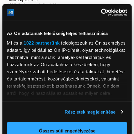
1138, Budapest, Népfürdő 22
Kategória
Lézernyomtató
Nyomtatási felbontás
Az Ön adatainak felelősségteljes felhasználása
600x600 dpi
fekete-fehér
Mi és a
1022 partnerünk
feldolgozzuk az Ön személyes
Színes felbontás
600x600 dpi
adatait, így például az Ön IP-címét, olyan technológiákat
használva, mint a sütik, amelyekkel tárolhatjuk és
Nyomtatási sebesség
35 oldal/perc
fekete-fehér
hozzáférünk az Ön adataihoz a készülékén, hogy
személyre szabott hirdetéseket és tartalmakat, hirdetés-
Nyomtatási sebesség színes
33 oldal/perc
és tartalommérést, közönségbetekintéseket, valamint
WLAN
Igen
termékfejlesztéseket biztosíthassunk Önnek. Ön dönt
Magasság
42 cm
arról, hogy ki használja az adatait és milyen célra.
Szélesség
42,1 cm
Ha engedélyezi, a következőt is meg szeretnénk tenni:
Részletek megjelenítése
Mélység
63,6 cm
Információgyűjtés az Ön földrajzi
elhelyezkedéséről pár méteres pontossággal
Nettó súly
16,33 kg
Az Ön készülékén beazonosítása annak konkrét
Összes süti engedélyezése
Memória mérete
512 MB