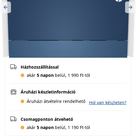
Previous
Ne
Házhozszállítással
akár
5 napon
belül, 1 990 Ft-tól
Áruházi készletinformáció
Áruházi átvételre rendelhető
Hol van készleten?
Csomagponton átvehető
akár
5 napon
belül, 1 190 Ft-tól