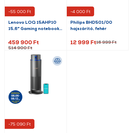
-55 000 Ft
-4 000 Ft
Lenovo LOQ 15AHP10
Philips BHD501/00
15,6" Gaming notebook
hajszárító, fehér
(83JG002UHV)
459 900 Ft
12 999 Ft
16 999 Ft
514 900 Ft
-75 090 Ft