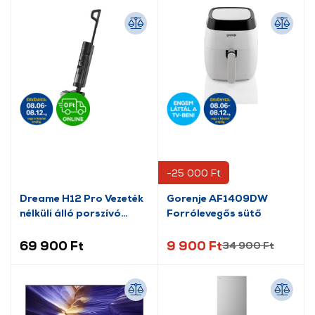
-25 000 Ft
Dreame H12 Pro Vezeték
Gorenje AF1409DW
nélküli álló porszívó
Forrólevegős sütő
(HHR25A)
69 900 Ft
9 900 Ft
34 900 Ft