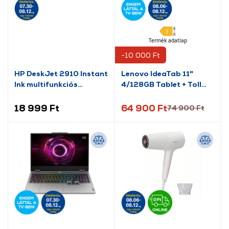
Termék adatlap
-10 000 Ft
HP DeskJet 2910 Instant
Lenovo IdeaTab 11"
Ink multifunkciós
4/128GB Tablet + Toll
nyomtató (89F98B)
(ZAFR0379GR)
18 999 Ft
64 900 Ft
74 900 Ft