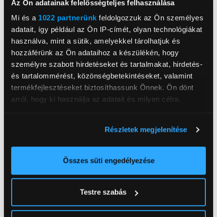
Az Ön adatainak felelősségteljes felhasználása
Mi és a
1022 partnerünk
feldolgozzuk az Ön személyes
adatait, így például az Ön IP-címét, olyan technológiákat
használva, mint a sütik, amelyekkel tárolhatjuk és
hozzáférünk az Ön adataihoz a készülékén, hogy
személyre szabott hirdetéseket és tartalmakat, hirdetés-
és tartalommérést, közönségbetekintéseket, valamint
termékfejlesztéseket biztosíthassunk Önnek. Ön dönt
arról, hogy ki használja az adatait és milyen célra.
Televíziók és audio eszközök
Ha engedélyezi, a következőt is meg szeretnénk tenni:
Részletek megjelenítése
Információgyűjtés az Ön földrajzi
elhelyezkedéséről pár méteres pontossággal
Az Ön készülékén beazonosítása annak konkrét
Összes süti engedélyezése
tulajdonságainak (ujjlenyomat) aktív ellenőrzésével
Tudjon meg többet személyes adatainak feldolgozási
Testre szabás
módjairól és adja meg preferenciáit a
Részletek
pontban
. Bármikor módosíthatja vagy visszavonhatja a