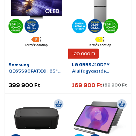
Termék adatlap
Termék adatlap
-20 000 Ft
Samsung
LG GBBSJ10DPY
QE65S90FATXXH 65"
Alulfagyasztós
4K UHD Smart OLED
hűtőszekrény
Televízió
399 900 Ft
169 900 Ft
189 900 Ft