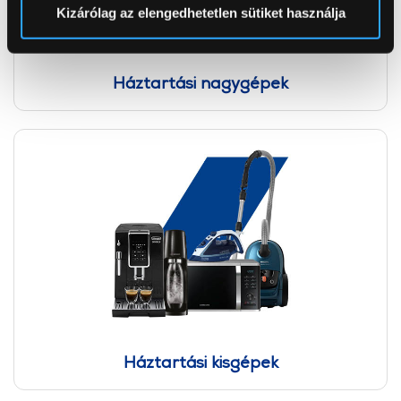
Sütinyilatkozathoz való hozzájárulását.
Kizárólag az elengedhetetlen sütiket használja
Az Eunonics.hu webáruházunk ún. süti vagy cookie file-
okat használ, melyeket az Ön gépén tárol a rendszer. A
Háztartási nagygépek
cookie-k személyazonosítására nem alkalmasak,
szolgáltatásaink biztosításához szükségesek. Az oldal
használatával Ön elfogadja a cookie-k használatát.
További információk:
ÁSZF
és
Adatvédelem
Háztartási kisgépek