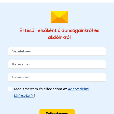
Értesülj elsőként újdonságainkról és
akcióinkról
Megismertem és elfogadom az
Adatvédelmi
tájékoztatót
!
Feliratkozom