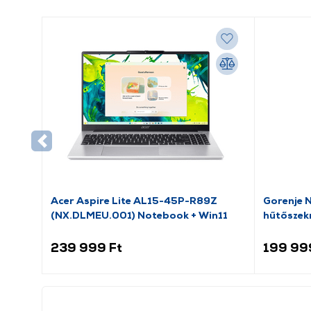
Acer Aspire Lite AL15-45P-R89Z
Gorenje 
(NX.DLMEU.001) Notebook + Win11
hűtőszek
239 999 Ft
199 99