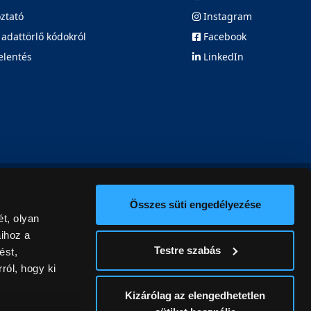
oztató
Instagram
 adattörlő kódokról
Facebook
elentés
LinkedIn
Összes süti engedélyezése
t, olyan
aihoz a
Testre szabás
ést,
ról, hogy ki
Kizárólag az elengedhetetlen