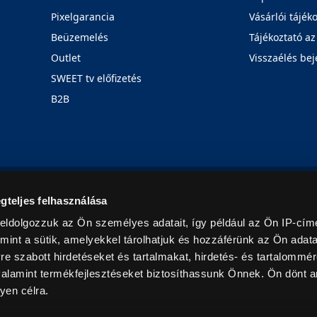
Pixelgarancia
Vásárlói tájék
Beüzemelés
Tájékoztató az
Outlet
Visszaélés bej
SWEET tv előfizetés
B2B
Rólunk
Karrier
Üzleteink
Blog
gteljes felhasználása
eldolgozzuk az Ön személyes adatait, így például az Ön IP-címé
mint a sütik, amelyekkel tárolhatjuk és hozzáférünk az Ön adat
e szabott hirdetéseket és tartalmakat, hirdetés- és tartalommér
alamint termékfejlesztéseket biztosíthassunk Önnek. Ön dönt ar
yen célra.
© 2026. Minden jog fenntartva! Euronics Műszaki Áruházlánc