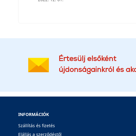
Értesülj elsőként
újdonságainkról és akc
INFORMÁCIÓK
Szállítás és fizetés
Elállás a szerződéstől