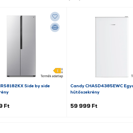
Termék adatlap
T
NRS8182KX Side by side
Candy CHASD4385EWC Egya
rény
hűtőszekrény
9 Ft
59 999 Ft