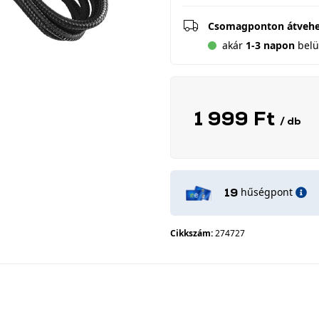
Csomagponton átveh
akár
1-3 napon
belül
1 999 Ft
/ db
hűségpont
19
Cikkszám:
274727