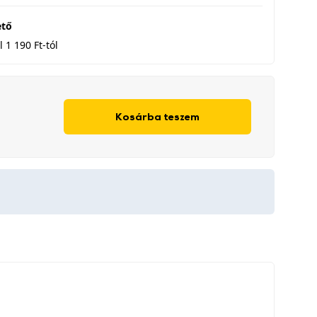
ető
 1 190 Ft-tól
Kosárba teszem