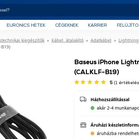
EURONICS HETEK
CÉGEKNEK
KARRIER
FELÚJÍT
technikai kiegészítők
Kábel, átalakító
Adatkábel
Lightning
-B19)
Baseus iPhone Lightn
(CALKLF-B19)
5
(1 értékelés
Házhozszállítással
akár 2-4 munkanapon
Áruházi készletinform
áruházba rendelhet