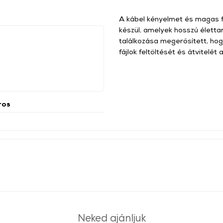
A kábel kényelmet és magas fu
készül, amelyek hosszú életta
találkozása megerősített, hogy
fájlok feltöltését és átvitelé
ros
Neked ajánljuk