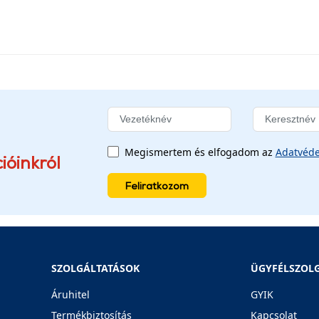
Megismertem és elfogadom az
Adatvéde
ióinkról
Feliratkozom
SZOLGÁLTATÁSOK
ÜGYFÉLSZOL
Áruhitel
GYIK
Termékbiztosítás
Kapcsolat