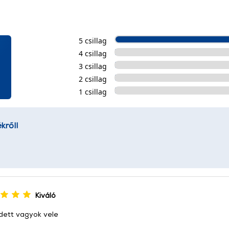
5 csillag
4 csillag
3 csillag
2 csillag
1 csillag
kről!
Kiváló
dett vagyok vele