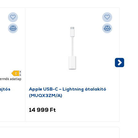
ermék adatlap
jtós
Apple USB-C – Lightning átalakító
Avax 
(MUQX3ZM/A)
kábel,
14 999 Ft
3 99