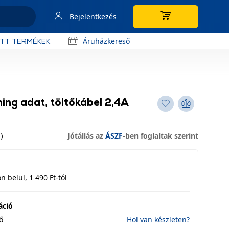
Bejelentkezés
Áruházkereső
OTT TERMÉKEK
ing adat, töltőkábel 2,4A
Jótállás az
ÁSZF
-ben foglaltak szerint
)
 belül, 1 490 Ft-tól
áció
ő
Hol van készleten?