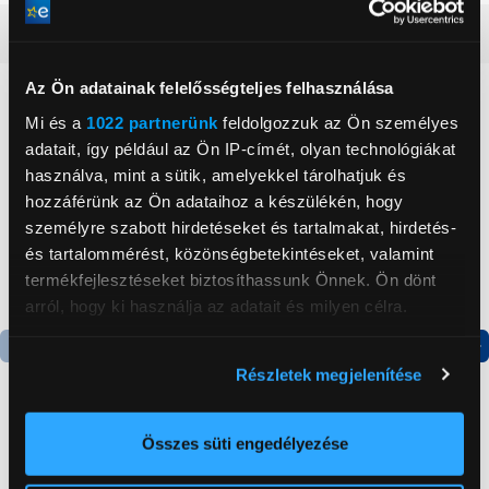
Részletes ismertető
Az Ön adatainak felelősségteljes felhasználása
Neked ajánljuk
Mi és a
1022 partnerünk
feldolgozzuk az Ön személyes
adatait, így például az Ön IP-címét, olyan technológiákat
használva, mint a sütik, amelyekkel tárolhatjuk és
hozzáférünk az Ön adataihoz a készülékén, hogy
személyre szabott hirdetéseket és tartalmakat, hirdetés-
és tartalommérést, közönségbetekintéseket, valamint
termékfejlesztéseket biztosíthassunk Önnek. Ön dönt
arról, hogy ki használja az adatait és milyen célra.
Ha engedélyezi, a következőt is meg szeretnénk tenni:
Részletek megjelenítése
Termék adatlap
Információgyűjtés az Ön földrajzi
elhelyezkedéséről pár méteres pontossággal
Az Ön készülékén beazonosítása annak konkrét
Összes süti engedélyezése
Candy CHASD4385EWC
FeiyuTech KiCA
tulajdonságainak (ujjlenyomat) aktív ellenőrzésével
Egyajtós hűtőszekrény
Masszázspisztoly, szürke