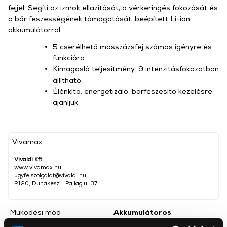
fejjel. Segíti az izmok ellazítását, a vérkeringés fokozását és
a bőr feszességének támogatását, beépített Li-ion
akkumulátorral.
5 cserélhető masszázsfej számos igényre és
funkcióra
Kimagasló teljesítmény: 9 intenzitásfokozatban
állítható
Élénkítő, energetizáló, bőrfeszesítő kezelésre
ajánljuk
Vivamax
Vivaldi Kft.
www.vivamax.hu
ugyfelszolgalat@vivaldi.hu
2120, Dunakeszi , Pallag u. 37.
Működési mód
Akkumulátoros