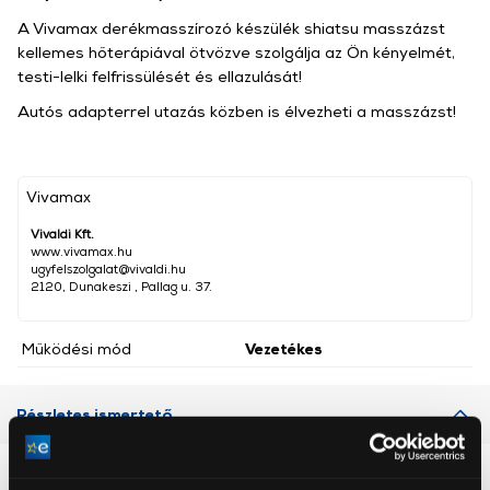
A Vivamax derékmasszírozó készülék shiatsu masszázst
kellemes hőterápiával ötvözve szolgálja az Ön kényelmét,
testi-lelki felfrissülését és ellazulását!
Autós adapterrel utazás közben is élvezheti a masszázst!
Vivamax
Vivaldi Kft.
www.vivamax.hu
ugyfelszolgalat@vivaldi.hu
2120, Dunakeszi , Pallag u. 37.
Működési mód
Vezetékes
Részletes ismertető
Neked ajánljuk