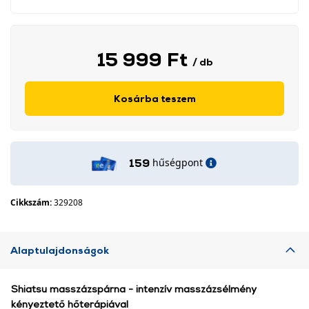
15 999 Ft
/ db
Kosárba teszem
hűségpont
159
Cikkszám:
329208
Alaptulajdonságok
Shiatsu masszázspárna - intenzív masszázsélmény
kényeztető hőterápiával