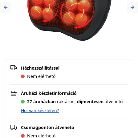
Previous
Ne
Házhozszállítással
Nem elérhető
Áruházi készletinformáció
27 áruházban
raktáron,
díjmentesen
átvehető
Hol van készleten?
Csomagponton átvehető
Nem elérhető