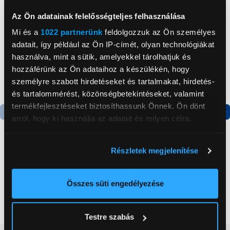
Az Ön adatainak felelősségteljes felhasználása
Mi és a
1022 partnerünk
feldolgozzuk az Ön személyes
adatait, így például az Ön IP-címét, olyan technológiákat
használva, mint a sütik, amelyekkel tárolhatjuk és
hozzáférünk az Ön adataihoz a készülékén, hogy
személyre szabott hirdetéseket és tartalmakat, hirdetés-
és tartalommérést, közönségbetekintéseket, valamint
termékfejlesztéseket biztosíthassunk Önnek. Ön dönt
arról, hogy ki használja az adatait és milyen célra.
Termék adatlap
Ha engedélyezi, a következőt is meg szeretnénk tenni:
Részletek megjelenítése
Információgyűjtés az Ön földrajzi
Candy CHASD4385EWC
Electrolux EERC75DB
elhelyezkedéséről pár méteres pontossággal
Egyajtós hűtőszekrény
Ergorapido Classic kézi
Az Ön készülékén beazonosítása annak konkrét
porszívó, kék
Összes süti engedélyezése
tulajdonságainak (ujjlenyomat) aktív ellenőrzésével
59 999 Ft
45 999 Ft
Tudjon meg többet személyes adatainak feldolgozási
Testre szabás
módjairól és adja meg preferenciáit a
Részletek