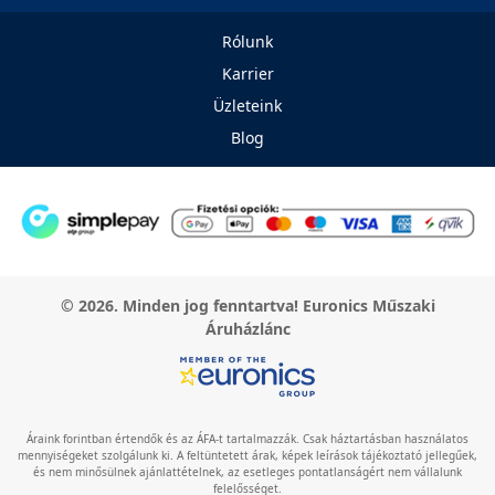
Rólunk
Karrier
Üzleteink
Blog
© 2026. Minden jog fenntartva! Euronics Műszaki
Áruházlánc
Áraink forintban értendők és az ÁFA-t tartalmazzák. Csak háztartásban használatos
mennyiségeket szolgálunk ki. A feltüntetett árak, képek leírások tájékoztató jellegűek,
és nem minősülnek ajánlattételnek, az esetleges pontatlanságért nem vállalunk
felelősséget.