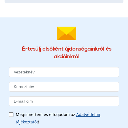
Értesülj elsőként újdonságainkról és
akcióinkról
Megismertem és elfogadom az
Adatvédelmi
tájékoztatót
!