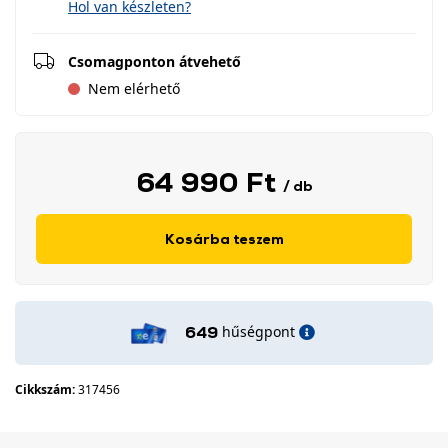
Hol van készleten?
Csomagponton átvehető
Nem elérhető
64 990 Ft
/ db
Kosárba teszem
hűségpont
649
Cikkszám:
317456