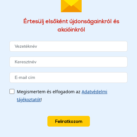
Értesülj elsőként újdonságainkról és
akcióinkról
Megismertem és elfogadom az
Adatvédelmi
tájékoztatót
!
Feliratkozom