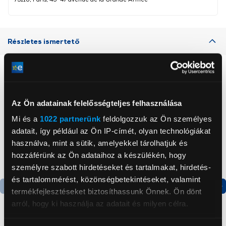
Részletes ismertető
Neked ajánljuk
Az Ön adatainak felelősségteljes felhasználása
Mi és a
1022 partnerünk
feldolgozzuk az Ön személyes
adatait, így például az Ön IP-címét, olyan technológiákat
használva, mint a sütik, amelyekkel tárolhatjuk és
hozzáférünk az Ön adataihoz a készülékén, hogy
személyre szabott hirdetéseket és tartalmakat, hirdetés-
és tartalommérést, közönségbetekintéseket, valamint
termékfejlesztéseket biztosíthassunk Önnek. Ön dönt
Termék adatlap
Termék adatlap
arról, hogy ki használja az adatait és milyen célra.