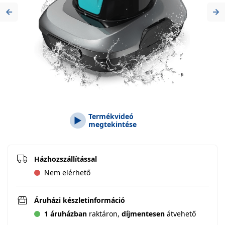
Previous
Ne
Termékvideó
megtekintése
Házhozszállítással
Nem elérhető
Áruházi készletinformáció
1 áruházban
raktáron,
díjmentesen
átvehető