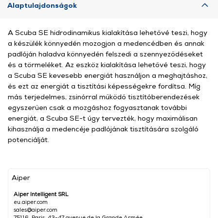
Alaptulajdonságok
A Scuba SE hidrodinamikus kialakítása lehetővé teszi, hogy
a készülék könnyedén mozogjon a medencédben és annak
padlóján haladva könnyedén felszedi a szennyeződéseket
és a törmeléket. Az eszköz kialakítása lehetővé teszi, hogy
a Scuba SE kevesebb energiát használjon a meghajtáshoz,
és ezt az energiát a tisztítási képességekre fordítsa. Míg
más terjedelmes, zsinórral működő tisztítóberendezések
egyszerűen csak a mozgáshoz fogyasztanak további
energiát, a Scuba SE-t úgy tervezték, hogy maximálisan
kihasználja a medencéje padlójának tisztítására szolgáló
potenciálját.
Aiper
Aiper Intelligent SRL
eu.aiper.com
sales@aiper.com
75116, Paris, 43-47 avenue de la Grande Armée