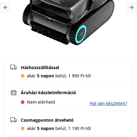
Previous
Ne
Házhozszállítással
akár
5 napon
belül, 1 990 Ft-tól
Áruházi készletinformáció
Nem elérhető
Hol van készleten?
Csomagponton átvehető
akár
5 napon
belül, 1 190 Ft-tól