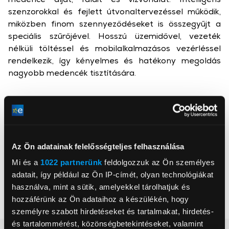
szenzorokkal és fejlett útvonaltervezéssel működik,
miközben finom szennyeződéseket is összegyűjt a
speciális szűrőjével. Hosszú üzemidővel, vezeték
nélküli töltéssel és mobilalkalmazásos vezérléssel
rendelkezik, így kényelmes és hatékony megoldás
nagyobb medencék tisztítására.
Aiper
Aiper Intelligent SRL
eu.aiper.com
Az Ön adatainak felelősségteljes felhasználása
sales@aiper.com
75116, Paris, 43-47 avenue de la Grande Armée
Mi és a
1022 partnerünk
feldolgozzuk az Ön személyes
adatait, így például az Ön IP-címét, olyan technológiákat
Szín
Fekete
használva, mint a sütik, amelyekkel tárolhatjuk és
hozzáférünk az Ön adataihoz a készülékén, hogy
Akkumulátor/Elem
Akkumulátor
személyre szabott hirdetéseket és tartalmakat, hirdetés-
és tartalommérést, közönségbetekintéseket, valamint