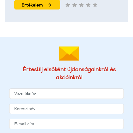
További információk:
ÁSZF
és
Adatvédelem
Értékelem
Értesülj elsőként újdonságainkról és
akcióinkról