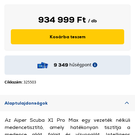
934 999 Ft
/ db
Kosárba teszem
hűségpont
9 349
Cikkszám:
325503
Alaptulajdonságok
Az Aiper Scuba X1 Pro Max egy vezeték nélküli
medencetisztító, amely hatékonyan tisztítja a
medence alját, falait és vízvonalát. Intelligens