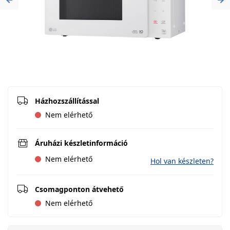
Previous
Ne
Házhozszállítással
Nem elérhető
Áruházi készletinformáció
Nem elérhető
Hol van készleten?
Csomagponton átvehető
Nem elérhető