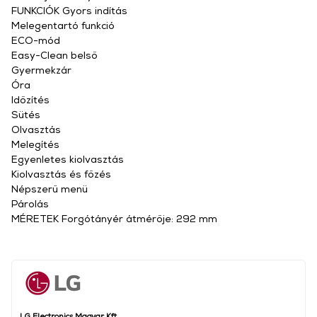
FUNKCIÓK Gyors indítás
Melegentartó funkció
ECO-mód
Easy-Clean belső
Gyermekzár
Óra
Időzítés
Sütés
Olvasztás
Melegítés
Egyenletes kiolvasztás
Kiolvasztás és főzés
Népszerű menü
Párolás
MÉRETEK Forgótányér átmérője: 292 mm
LG Electronics Magyar Kft.