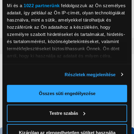
Mi és a
1022 partnerünk
feldolgozzuk az Ön személyes
Szín
Fehér
adatait, így például az Ön IP-címét, olyan technológiákat
Gyermekzár
Igen
használva, mint a sütik, amelyekkel tárolhatjuk és
Tovább olvasom
hozzáférünk az Ön adataihoz a készülékén, hogy
Párolási funkció
Igen
személyre szabott hirdetéseket és tartalmakat, hirdetés-
Automatikus kiolvasztás
Igen
és tartalommérést, közönségbetekintéseket, valamint
Részletes ismertető
termékfejlesztéseket biztosíthassunk Önnek. Ön dönt
Forgótányér átmérő
29,2 cm
arról, hogy ki használja az adatait és milyen célra.
Neked ajánljuk
Ha engedélyezi, a következőt is meg szeretnénk tenni:
Részletek megjelenítése
Információgyűjtés az Ön földrajzi
elhelyezkedéséről pár méteres pontossággal
Az Ön készülékén beazonosítása annak konkrét
Összes süti engedélyezése
tulajdonságainak (ujjlenyomat) aktív ellenőrzésével
Tudjon meg többet személyes adatainak feldolgozási
Testre szabás
módjairól és adja meg preferenciáit a
Részletek
pontban
. Bármikor módosíthatja vagy visszavonhatja a
Sütinyilatkozathoz való hozzájárulását.
Kizárólag az elengedhetetlen sütiket használja