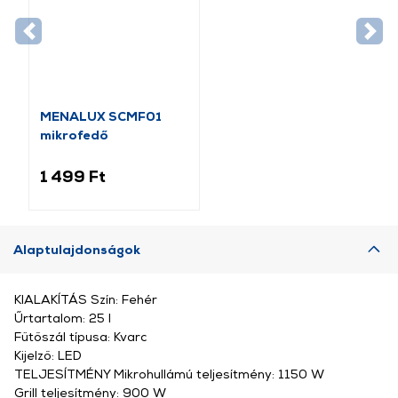
MENALUX SCMF01
mikrofedő
1 499 Ft
Alaptulajdonságok
KIALAKÍTÁS Szín: Fehér
Űrtartalom: 25 l
Fűtőszál típusa: Kvarc
Kijelző: LED
TELJESÍTMÉNY Mikrohullámú teljesítmény: 1150 W
Grill teljesítmény: 900 W