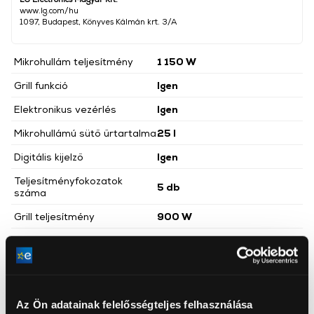
www.lg.com/hu
1097, Budapest, Könyves Kálmán krt. 3/A
Mikrohullám teljesítmény
1 150 W
Grill funkció
Igen
Elektronikus vezérlés
Igen
Mikrohullámú sütő űrtartalma
25 l
Digitális kijelző
Igen
Teljesítményfokozatok
5 db
száma
Grill teljesítmény
900 W
Magasság
27,2 cm
Mélység
38,8 cm
Szélesség
47,6 cm
Az Ön adatainak felelősségteljes felhasználása
Nettó súly
9,9 kg