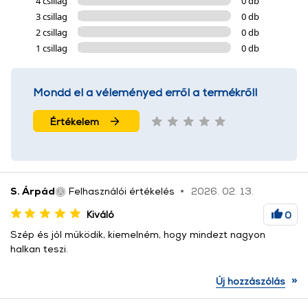
4 csillag
0 db
3 csillag
0 db
2 csillag
0 db
1 csillag
0 db
Mondd el a véleményed erről a termékről!
Értékelem
S. Árpád
Felhasználói értékelés
2026. 02. 13.
Kiváló
0
Szép és jól működik, kiemelném, hogy mindezt nagyon
halkan teszi.
»
Új hozzászólás