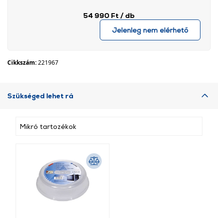
54 990 Ft
/ db
Jelenleg nem elérhető
Cikkszám:
221967
Szükséged lehet rá
Mikró tartozékok