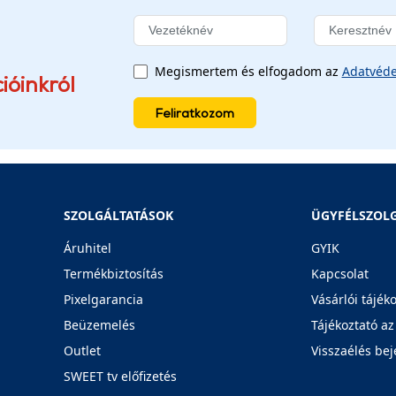
Megismertem és elfogadom az
Adatvéde
ióinkról
Feliratkozom
SZOLGÁLTATÁSOK
ÜGYFÉLSZOL
Áruhitel
GYIK
Termékbiztosítás
Kapcsolat
Pixelgarancia
Vásárlói tájék
Beüzemelés
Tájékoztató az
Outlet
Visszaélés bej
SWEET tv előfizetés