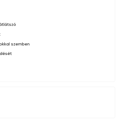
átlátszó
t
okkal szemben
ödését