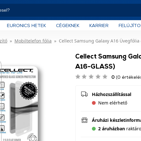
EURONICS HETEK
CÉGEKNEK
KARRIER
FELÚJÍT
zítő
Mobiltelefon fólia
Cellect Samsung Galaxy A16 Üvegfólia
Cellect Samsung Gal
A16-GLASS)
0
(0 értékelé
Házhozszállítással
Nem elérhető
Áruházi készletinform
2 áruházban
raktár