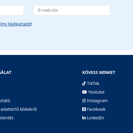
lmi tájékoztatót
!
GÁLAT
KÖVESS MINKET
TikTok
Youtube
oztató
Instagram
 adattörlő kódokról
Facebook
elentés
LinkedIn