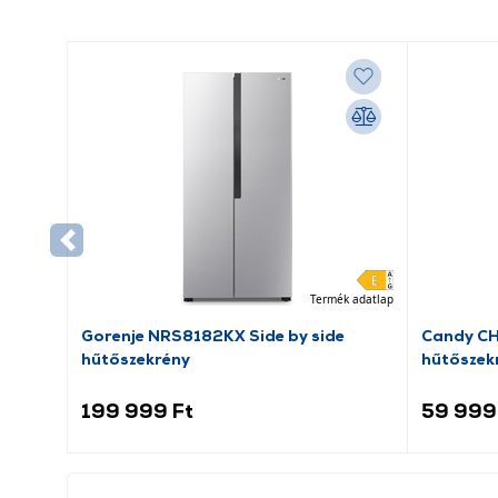
Termék adatlap
Gorenje NRS8182KX Side by side
Candy C
hűtőszekrény
hűtőszek
199 999 Ft
59 999