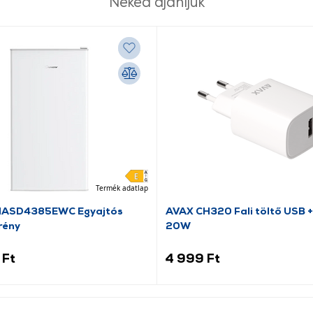
Neked ajánljuk
Termék adatlap
HASD4385EWC Egyajtós
AVAX CH320 Fali töltő USB +
rény
20W
 Ft
4 999 Ft