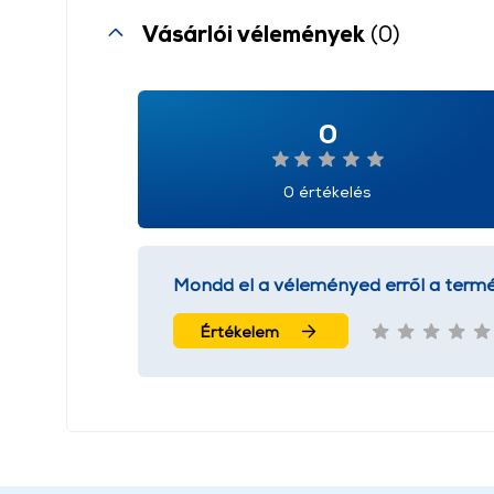
Vásárlói vélemények
(0)
0
0 értékelés
Mondd el a véleményed erről a termé
Értékelem