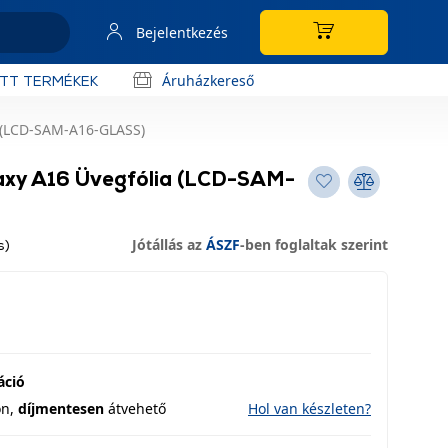
Bejelentkezés
Áruházkereső
OTT TERMÉKEK
 (LCD-SAM-A16-GLASS)
axy A16 Üvegfólia (LCD-SAM-
Jótállás az
ÁSZF
-ben foglaltak szerint
s)
áció
on,
díjmentesen
átvehető
Hol van készleten?