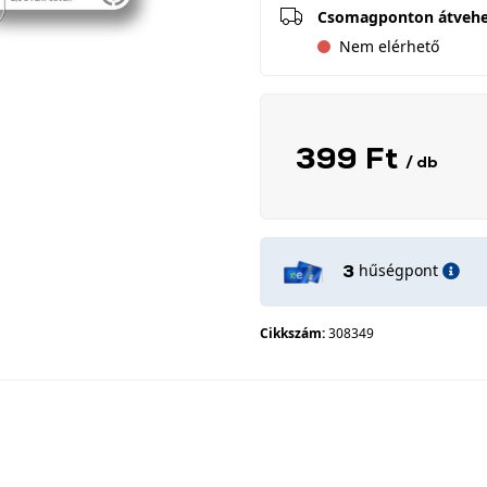
Csomagponton átveh
Nem elérhető
399 Ft
/ db
hűségpont
3
Cikkszám:
308349