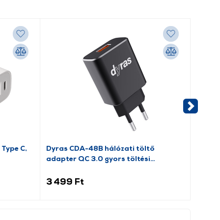
 Type C,
Dyras CDA-48B hálózati töltő
Gigap
adapter QC 3.0 gyors töltési
Defend
funkcióval
3 499 Ft
1 599