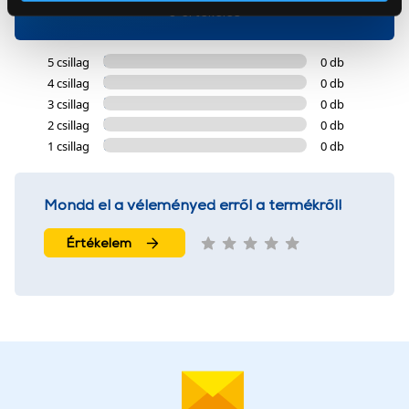
Az Eunonics.hu webáruházunk ún. süti vagy cookie file-
0 értékelés
okat használ, melyeket az Ön gépén tárol a rendszer. A
cookie-k személyazonosítására nem alkalmasak,
5 csillag
0 db
szolgáltatásaink biztosításához szükségesek. Az oldal
4 csillag
0 db
használatával Ön elfogadja a cookie-k használatát.
3 csillag
0 db
További információk:
ÁSZF
és
Adatvédelem
2 csillag
0 db
1 csillag
0 db
Mondd el a véleményed erről a termékről!
Értékelem