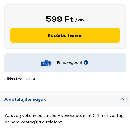
599 Ft
/ db
Kosárba teszem
hűségpont
5
Cikkszám:
306489
Alaptulajdonságok
Az üveg vékony és tartós – kevesebb, mint 0,3 mm vastag,
és nem vastagítja a telefont.