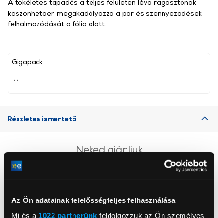
A tökéletes tapadás a teljes felületen lévő ragasztónak
köszönhetően megakadályozza a por és szennyeződések
felhalmozódását a fólia alatt.
Gigapack
, ,
Részletes ismertető
Neked ajánljuk
Az Ön adatainak felelősségteljes felhasználása
Mi és a
1022 partnerünk
feldolgozzuk az Ön személyes