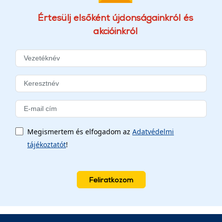
Értesülj elsőként újdonságainkról és
akcióinkról
Megismertem és elfogadom az
Adatvédelmi
tájékoztatót
!
Feliratkozom