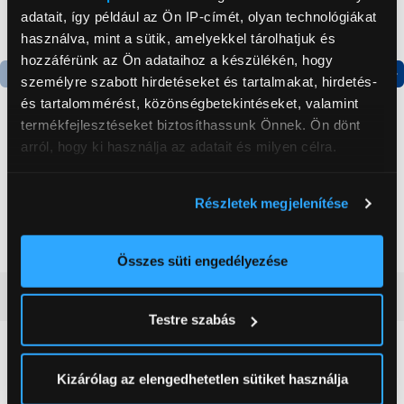
adatait, így például az Ön IP-címét, olyan technológiákat
használva, mint a sütik, amelyekkel tárolhatjuk és
hozzáférünk az Ön adataihoz a készülékén, hogy
személyre szabott hirdetéseket és tartalmakat, hirdetés-
Termék adatlap
Termék adatlap
és tartalommérést, közönségbetekintéseket, valamint
termékfejlesztéseket biztosíthassunk Önnek. Ön dönt
arról, hogy ki használja az adatait és milyen célra.
Gorenje NRS8182KX Side
Gorenje N619EAXL4
by side hűtőszekrény
Alulfagyasztós
Ha engedélyezi, a következőt is meg szeretnénk tenni:
kombinált hűtőszekrény
Részletek megjelenítése
Információgyűjtés az Ön földrajzi
199 999 Ft
179 999 Ft
elhelyezkedéséről pár méteres pontossággal
Az Ön készülékén beazonosítása annak konkrét
Összes süti engedélyezése
tulajdonságainak (ujjlenyomat) aktív ellenőrzésével
Vásárlói vélemények
(0)
Tudjon meg többet személyes adatainak feldolgozási
Testre szabás
módjairól és adja meg preferenciáit a
Részletek
pontban
. Bármikor módosíthatja vagy visszavonhatja a
0
Sütinyilatkozathoz való hozzájárulását.
Kizárólag az elengedhetetlen sütiket használja