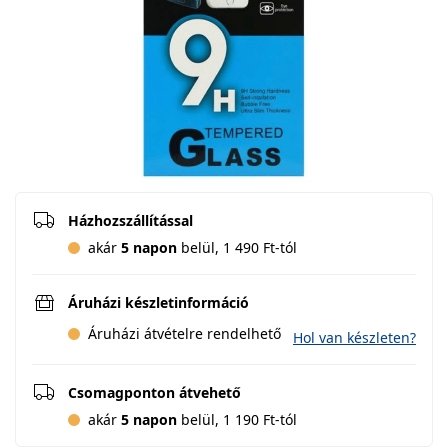
Házhozszállítással
akár
5 napon
belül, 1 490 Ft-tól
Áruházi készletinformáció
Áruházi átvételre rendelhető
Hol van készleten?
Csomagponton átvehető
akár
5 napon
belül, 1 190 Ft-tól