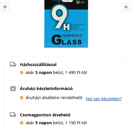
Previous
Ne
Házhozszállítással
akár
5 napon
belül, 1 490 Ft-tól
Áruházi készletinformáció
Áruházi átvételre rendelhető
Hol van készleten?
Csomagponton átvehető
akár
5 napon
belül, 1 190 Ft-tól