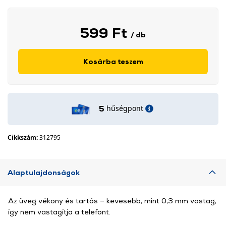
599 Ft
/ db
Kosárba teszem
hűségpont
5
Cikkszám:
312795
Alaptulajdonságok
Az üveg vékony és tartós – kevesebb, mint 0,3 mm vastag,
így nem vastagítja a telefont.