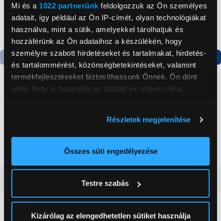
Mi és a
1022 partnerünk
feldolgozzuk az Ön személyes
adatait, így például az Ön IP-címét, olyan technológiákat
használva, mint a sütik, amelyekkel tárolhatjuk és
hozzáférünk az Ön adataihoz a készülékén, hogy
személyre szabott hirdetéseket és tartalmakat, hirdetés-
és tartalommérést, közönségbetekintéseket, valamint
Termék adatlap
Termék adatlap
termékfejlesztéseket biztosíthassunk Önnek. Ön dönt
arról, hogy ki használja az adatait és milyen célra.
Gorenje NRS8182KX Side
Gorenje N619EAXL4
Ha engedélyezi, a következőt is meg szeretnénk tenni:
by side hűtőszekrény
Alulfagyasztós
Részletek megjelenítése
kombinált hűtőszekrény
Információgyűjtés az Ön földrajzi
199 999 Ft
179 999 Ft
elhelyezkedéséről pár méteres pontossággal
Az Ön készülékén beazonosítása annak konkrét
Összes süti engedélyezése
tulajdonságainak (ujjlenyomat) aktív ellenőrzésével
Tudjon meg többet személyes adatainak feldolgozási
Vásárlói vélemények
(0)
Testre szabás
módjairól és adja meg preferenciáit a
Részletek
pontban
. Bármikor módosíthatja vagy visszavonhatja a
Sütinyilatkozathoz való hozzájárulását.
0
Kizárólag az elengedhetetlen sütiket használja