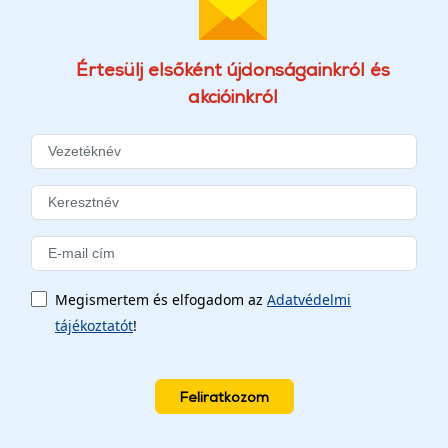
Értesülj elsőként újdonságainkról és
akcióinkról
Megismertem és elfogadom az
Adatvédelmi
tájékoztatót
!
Feliratkozom