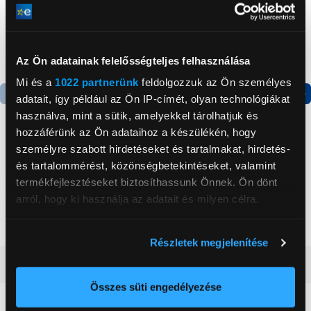
Az Ön adatainak felelősségteljes felhasználása
Mi és a
1022 partnerünk
feldolgozzuk az Ön személyes
adatait, így például az Ön IP-címét, olyan technológiákat
Termék adatlap
használva, mint a sütik, amelyekkel tárolhatjuk és
hozzáférünk az Ön adataihoz a készülékén, hogy
személyre szabott hirdetéseket és tartalmakat, hirdetés-
Xiaomi Redmi 15
Gigapack Xiaomi Redmi
és tartalommérést, közönségbetekintéseket, valamint
6/128GB Okostelefon,
Note 13 Pro Plus 5G
termékfejlesztéseket biztosíthassunk Önnek. Ön dönt
éjfekete
Szilikon tok, fekete
arról, hogy ki használja az adatait és milyen célra.
(153872)
54 990 Ft
1 899 Ft
Ha engedélyezi, a következőt is meg szeretnénk tenni:
Részletek megjelenítése
Információgyűjtés az Ön földrajzi
Vásárlói vélemények
(1)
elhelyezkedéséről pár méteres pontossággal
Az Ön készülékén beazonosítása annak konkrét
Összes süti engedélyezése
tulajdonságainak (ujjlenyomat) aktív ellenőrzésével