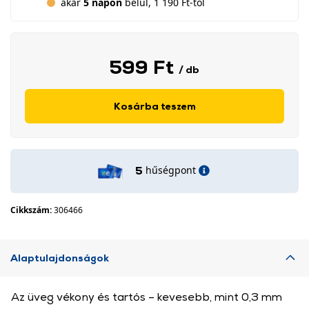
akár
5 napon
belül, 1 190 Ft-tól
599 Ft
/ db
Kosárba teszem
hűségpont
5
Cikkszám:
306466
Alaptulajdonságok
Az üveg vékony és tartós – kevesebb, mint 0,3 mm