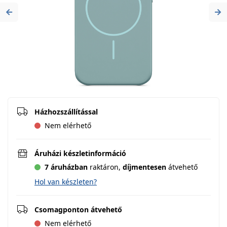
Previous
Ne
Házhozszállítással
Nem elérhető
Áruházi készletinformáció
7 áruházban
raktáron,
díjmentesen
átvehető
Hol van készleten?
Csomagponton átvehető
Nem elérhető