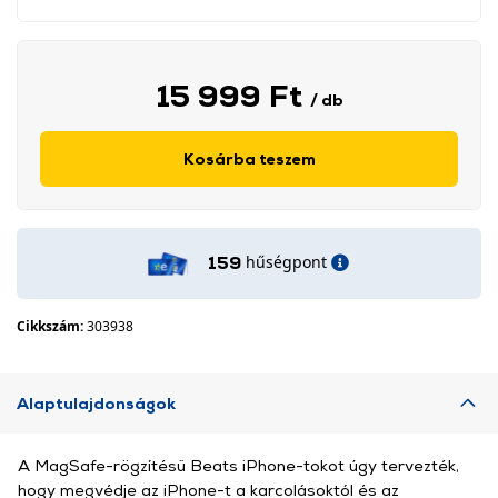
15 999 Ft
/ db
Kosárba teszem
hűségpont
159
Cikkszám:
303938
Alaptulajdonságok
A MagSafe-rögzítésű Beats iPhone-tokot úgy tervezték,
hogy megvédje az iPhone-t a karcolásoktól és az