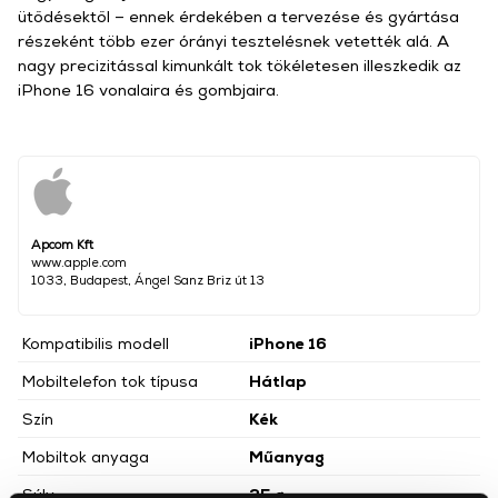
ütődésektől – ennek érdekében a tervezése és gyártása
részeként több ezer órányi tesztelésnek vetették alá. A
nagy precizitással kimunkált tok tökéletesen illeszkedik az
iPhone 16 vonalaira és gombjaira.
Apcom Kft
www.apple.com
1033, Budapest, Ángel Sanz Briz út 13
Kompatibilis modell
iPhone 16
Mobiltelefon tok típusa
Hátlap
Szín
Kék
Mobiltok anyaga
Műanyag
Súly
25 g