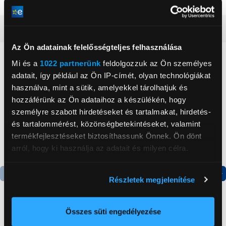
Részletes ismertető
Az Ön adatainak felelősségteljes felhasználása
Neked ajánljuk
Mi és a
1022 partnerünk
feldolgozzuk az Ön személyes
adatait, így például az Ön IP-címét, olyan technológiákat
használva, mint a sütik, amelyekkel tárolhatjuk és
hozzáférünk az Ön adataihoz a készülékén, hogy
személyre szabott hirdetéseket és tartalmakat, hirdetés-
és tartalommérést, közönségbetekintéseket, valamint
termékfejlesztéseket biztosíthassunk Önnek. Ön dönt
arról, hogy ki használja az adatait és milyen célra.
Ha engedélyezi, a következőt is meg szeretnénk tenni:
Részletek megjelenítése
Információgyűjtés az Ön földrajzi
Termék adatlap
Termék adatlap
elhelyezkedéséről pár méteres pontossággal
Az Ön készülékén beazonosítása annak konkrét
Összes süti engedélyezése
Apple iPhone 17 256GB
Apple iPhone 16 128GB
tulajdonságainak (ujjlenyomat) aktív ellenőrzésével