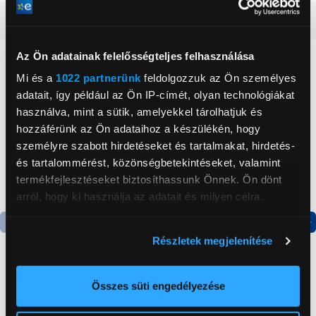
Részletes ismertető
Az Ön adatainak felelősségteljes felhasználása
Neked ajánljuk
Mi és a
1022 partnerünk
feldolgozzuk az Ön személyes
adatait, így például az Ön IP-címét, olyan technológiákat
használva, mint a sütik, amelyekkel tárolhatjuk és
hozzáférünk az Ön adataihoz a készülékén, hogy
személyre szabott hirdetéseket és tartalmakat, hirdetés-
és tartalommérést, közönségbetekintéseket, valamint
termékfejlesztéseket biztosíthassunk Önnek. Ön dönt
arról, hogy ki használja az adatait és milyen célra.
Ha engedélyezi, a következőt is meg szeretnénk tenni:
Részletek megjelenítése
Információgyűjtés az Ön földrajzi
elhelyezkedéséről pár méteres pontossággal
Az Ön készülékén beazonosítása annak konkrét
Összes süti engedélyezése
Samsung Galaxy A17 5G
Gigapack Samsung
tulajdonságainak (ujjlenyomat) aktív ellenőrzésével
átlátszó tok (EF-
Galaxy S24 Szilikon