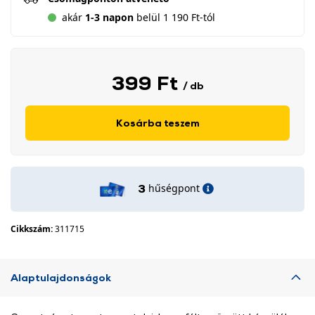
akár
1-3 napon
belül 1 190 Ft-tól
399 Ft
/ db
Kosárba teszem
hűségpont
3
Cikkszám:
311715
Alaptulajdonságok