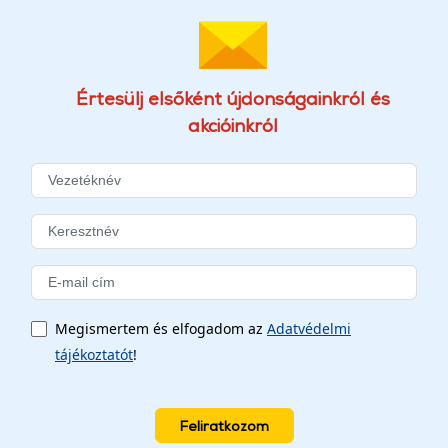
Értesülj elsőként újdonságainkról és
akcióinkról
Megismertem és elfogadom az
Adatvédelmi
tájékoztatót
!
Feliratkozom