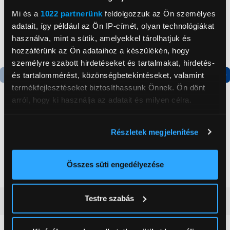
Mi és a
1022 partnerünk
feldolgozzuk az Ön személyes
adatait, így például az Ön IP-címét, olyan technológiákat
használva, mint a sütik, amelyekkel tárolhatjuk és
hozzáférünk az Ön adataihoz a készülékén, hogy
személyre szabott hirdetéseket és tartalmakat, hirdetés-
és tartalommérést, közönségbetekintéseket, valamint
termékfejlesztéseket biztosíthassunk Önnek. Ön dönt
Termék adatlap
Termék adatlap
arról, hogy ki használja az adatait és milyen célra.
Honor 600 8/256GB
Candy CHASD4385EWC
Ha engedélyezi, a következőt is meg szeretnénk tenni:
Részletek megjelenítése
Okostelefon,
Egyajtós hűtőszekrény
Információgyűjtés az Ön földrajzi
narancssárga
elhelyezkedéséről pár méteres pontossággal
(5109CHCV)
214 990 Ft
59 999 Ft
Az Ön készülékén beazonosítása annak konkrét
Összes süti engedélyezése
tulajdonságainak (ujjlenyomat) aktív ellenőrzésével
Tudjon meg többet személyes adatainak feldolgozási
Testre szabás
Vásárlói vélemények
(0)
módjairól és adja meg preferenciáit a
Részletek
pontban
. Bármikor módosíthatja vagy visszavonhatja a
Sütinyilatkozathoz való hozzájárulását.