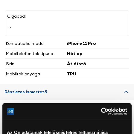
Gigapack
, ,
Kompatibilis modell
iPhone 11 Pro
Mobiltelefon tok típusa
Hátlap
Szín
Átlátszó
Mobiltok anyaga
TPU
Részletes ismertető
Neked ajánljuk
Az Ön adatainak felelősségteljes felhasználása