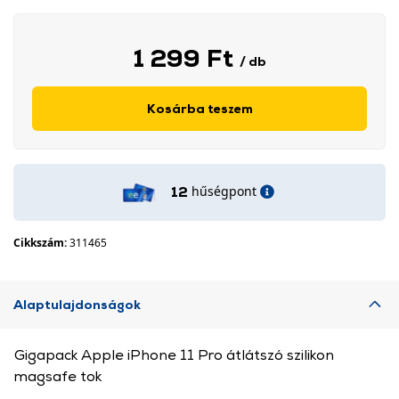
1 299 Ft
/ db
Kosárba teszem
hűségpont
12
Cikkszám:
311465
Alaptulajdonságok
Gigapack Apple iPhone 11 Pro átlátszó szilikon
magsafe tok