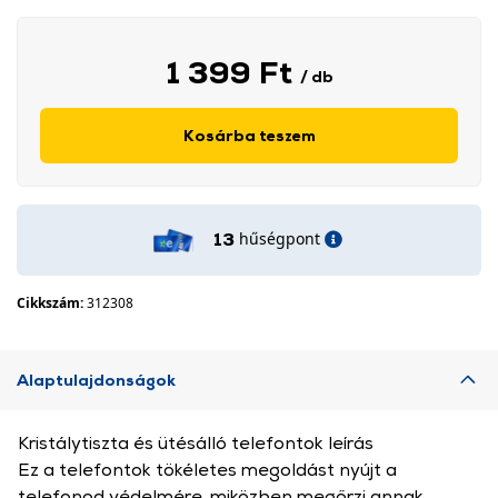
1 399 Ft
/ db
Kosárba teszem
hűségpont
13
Cikkszám:
312308
Alaptulajdonságok
Kristálytiszta és ütésálló telefontok leírás
Ez a telefontok tökéletes megoldást nyújt a
telefonod védelmére, miközben megőrzi annak