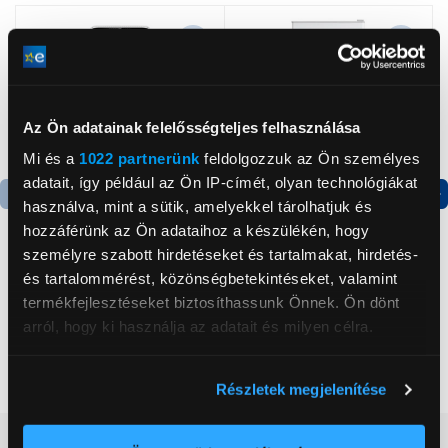
Az Ön adatainak felelősségteljes felhasználása
Mi és a
1022 partnerünk
feldolgozzuk az Ön személyes
adatait, így például az Ön IP-címét, olyan technológiákat
használva, mint a sütik, amelyekkel tárolhatjuk és
Termék adatlap
hozzáférünk az Ön adataihoz a készülékén, hogy
személyre szabott hirdetéseket és tartalmakat, hirdetés-
és tartalommérést, közönségbetekintéseket, valamint
Jocca 2340 Mobilklíma,
Candy CHASD4385EWC
termékfejlesztéseket biztosíthassunk Önnek. Ön dönt
7000 BTU
Egyajtós hűtőszekrény
arról, hogy ki használja az adatait és milyen célra.
99 999 Ft
59 999 Ft
Ha engedélyezi, a következőt is meg szeretnénk tenni:
Részletek megjelenítése
Információgyűjtés az Ön földrajzi
elhelyezkedéséről pár méteres pontossággal
Vásárlói vélemények
(1)