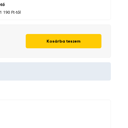
ető
1 190 Ft-tól
Kosárba teszem