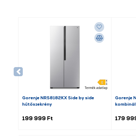
Termék adatlap
Gorenje NRS8182KX Side by side
Gorenje 
hűtőszekrény
kombinál
199 999 Ft
179 99