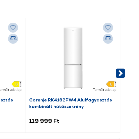
ermék adatlap
Termék adatlap
asztós
Gorenje RK4182PW4 Alulfagyasztós
Goren
kombinált hűtőszekrény
hűtős
119 999 Ft
99 9