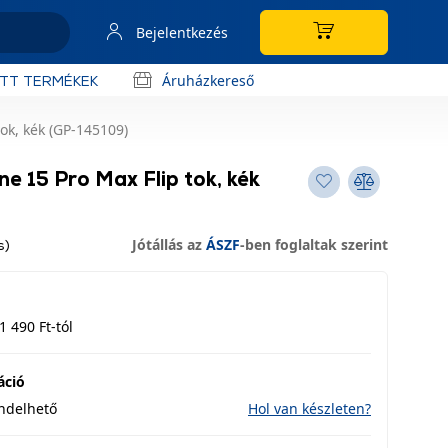
Bejelentkezés
Áruházkereső
OTT TERMÉKEK
ok, kék (GP-145109)
e 15 Pro Max Flip tok, kék
Jótállás az
ÁSZF
-ben foglaltak szerint
s)
1 490 Ft-tól
áció
endelhető
Hol van készleten?