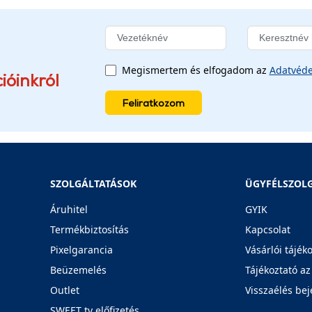
Megismertem és elfogadom az
Adatvéde
ióinkról
Feliratkozom
SZOLGÁLTATÁSOK
ÜGYFÉLSZOL
Áruhitel
GYIK
Termékbiztosítás
Kapcsolat
Pixelgarancia
Vásárlói tájék
Beüzemelés
Tájékoztató az
Outlet
Visszaélés bej
SWEET tv előfizetés