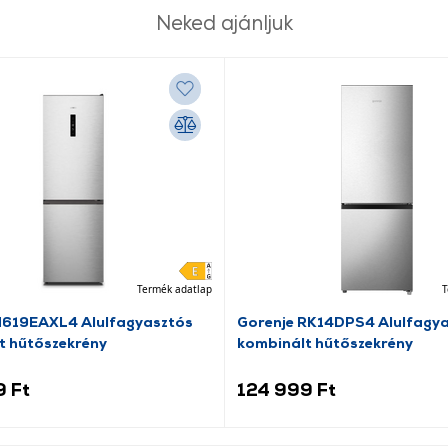
Neked ajánljuk
Termék adatlap
T
N619EAXL4 Alulfagyasztós
Gorenje RK14DPS4 Alulfagy
t hűtőszekrény
kombinált hűtőszekrény
9 Ft
124 999 Ft