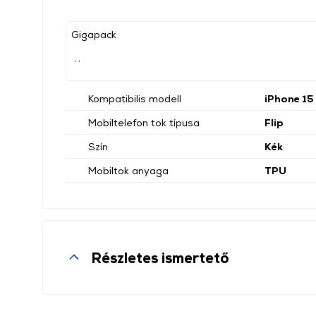
Gigapack
, ,
Kompatibilis modell
iPhone 15
Mobiltelefon tok típusa
Flip
Szín
Kék
Mobiltok anyaga
TPU
Részletes ismertető