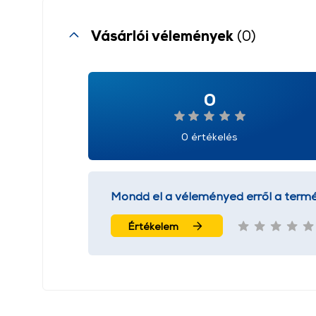
Vásárlói vélemények
(0)
0
0 értékelés
Mondd el a véleményed erről a termé
Értékelem