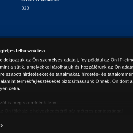
B2B
Rólunk
Karrier
Üzleteink
Blog
gteljes felhasználása
eldolgozzuk az Ön személyes adatait, így például az Ön IP-címé
mint a sütik, amelyekkel tárolhatjuk és hozzáférünk az Ön adat
e szabott hirdetéseket és tartalmakat, hirdetés- és tartalommér
alamint termékfejlesztéseket biztosíthassunk Önnek. Ön dönt ar
yen célra.
© 2026. Minden jog fenntartva! Euronics Műszaki Áruházlánc
zőt is meg szeretnénk tenni:
az Ön földrajzi elhelyezkedéséről pár méteres pontossággal
eazonosítása annak konkrét tulajdonságainak (ujjlenyomat) akt
intban értendők és az ÁFA-t tartalmazzák. Csak háztartásban használatos mennyiségeket szolg
árak, képek leírások tájékoztató jellegűek, és nem minősülnek ajánlattételnek, az esetleges p
nem vállalunk felelősséget.