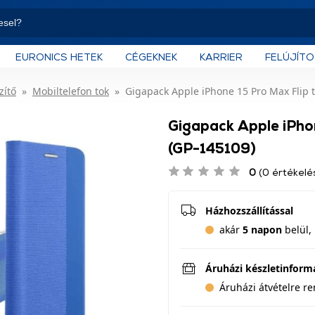
EURONICS HETEK
CÉGEKNEK
KARRIER
FELÚJÍT
zítő
Mobiltelefon tok
Gigapack Apple iPhone 15 Pro Max Flip t
Gigapack Apple iPhon
(GP-145109)
0
(0 értékelé
Házhozszállítással
akár
5 napon
belül, 
Áruházi készletinform
Áruházi átvételre r