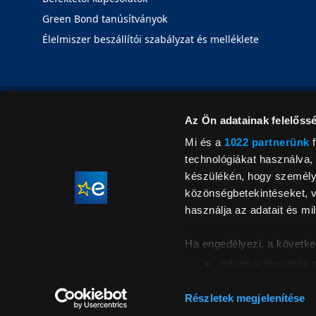
Green Bond tanúsítványok
Élelmiszer beszállítói szabályzat és melléklete
Az Ön adatainak felelőssé
Mi és a
1022 partnerünk
f
technológiákat használva, 
készülékén, hogy személyr
közönségbetekintéseket, v
használja az adatait és mil
Ha engedélyezi, a követke
Információgyűjtés 
Az Ön készülékén b
Áraink for
ellenőrzésével
Részletek megjelenítése
feltüntetett 