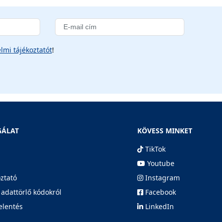
lmi tájékoztatót
!
GÁLAT
KÖVESS MINKET
TikTok
Youtube
oztató
Instagram
 adattörlő kódokról
Facebook
elentés
LinkedIn