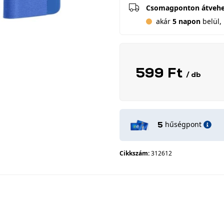
Csomagponton átveh
akár
5 napon
belül, 
599 Ft
/ db
hűségpont
5
Cikkszám:
312612