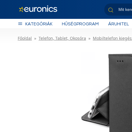
KATEGÓRIÁK
HŰSÉGPROGRAM
ÁRUHITEL
Főoldal
Telefon, Tablet, Okosóra
Mobiltelefon kiegés