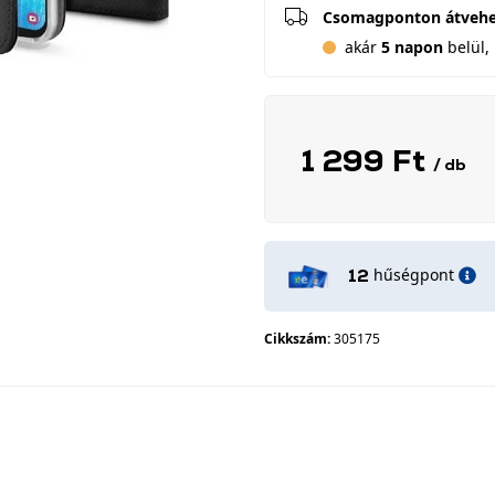
Csomagponton átveh
akár
5 napon
belül, 
1 299 Ft
/ db
hűségpont
12
Cikkszám:
305175