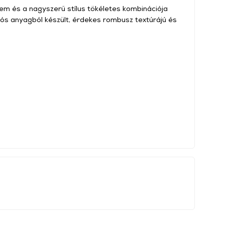
em és a nagyszerű stílus tökéletes kombinációja
tós anyagból készült, érdekes rombusz textúrájú és