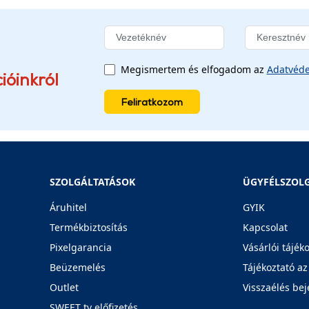
Megismertem és elfogadom az
Adatvéde
ióinkról
Feliratkozom
SZOLGÁLTATÁSOK
ÜGYFÉLSZOL
Áruhitel
GYIK
Termékbiztosítás
Kapcsolat
Pixelgarancia
Vásárlói tájék
Beüzemelés
Tájékoztató az
Outlet
Visszaélés bej
SWEET tv előfizetés