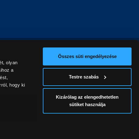
Összes süti engedélyezése
t, olyan
aihoz a
Testre szabás
ést,
ról, hogy ki
Kizárólag az elengedhetetlen
sütiket használja
ív
álunk ki. A
ontatlanságért