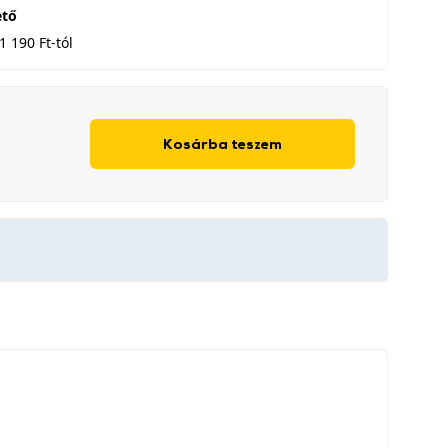
ető
1 190 Ft-tól
Kosárba teszem