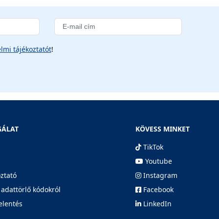
lmi tájékoztatót
!
GÁLAT
KÖVESS MINKET
TikTok
Youtube
oztató
Instagram
 adattörlő kódokról
Facebook
elentés
LinkedIn