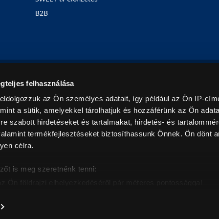
B2B
Rólunk
Karrier
Üzleteink
Blog
gteljes felhasználása
eldolgozzuk az Ön személyes adatait, így például az Ön IP-címé
mint a sütik, amelyekkel tárolhatjuk és hozzáférünk az Ön adat
e szabott hirdetéseket és tartalmakat, hirdetés- és tartalommér
alamint termékfejlesztéseket biztosíthassunk Önnek. Ön dönt ar
yen célra.
© 2026. Minden jog fenntartva! Euronics Műszaki Áruházlánc
zőt is meg szeretnénk tenni:
az Ön földrajzi elhelyezkedéséről pár méteres pontossággal
eazonosítása annak konkrét tulajdonságainak (ujjlenyomat) akt
intban értendők és az ÁFA-t tartalmazzák. Csak háztartásban használatos mennyiségeket szolg
árak, képek leírások tájékoztató jellegűek, és nem minősülnek ajánlattételnek, az esetleges p
nem vállalunk felelősséget.