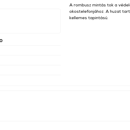
A rombusz mintás tok a védel
okostelefonjához. A huzat tar
kellemes tapintású.
0