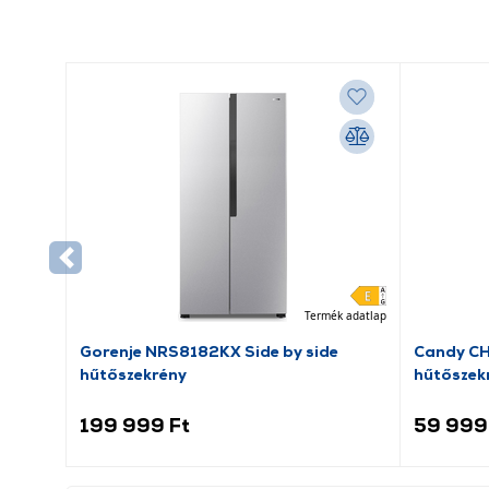
Termék adatlap
Gorenje NRS8182KX Side by side
Candy C
hűtőszekrény
hűtőszek
199 999 Ft
59 999