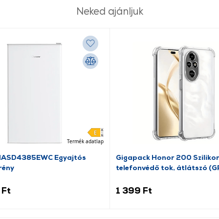
Neked ajánljuk
Termék adatlap
HASD4385EWC Egyajtós
Gigapack Honor 200 Sziliko
rény
telefonvédő tok, átlátszó (G
158636)
 Ft
1 399 Ft