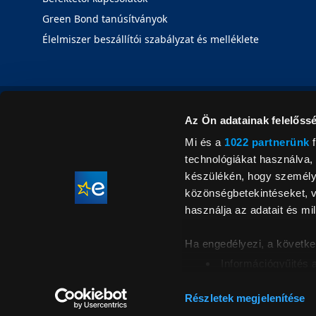
Green Bond tanúsítványok
Élelmiszer beszállítói szabályzat és melléklete
Az Ön adatainak felelőssé
Mi és a
1022 partnerünk
f
technológiákat használva, 
készülékén, hogy személyr
közönségbetekintéseket, v
használja az adatait és mil
Ha engedélyezi, a követke
Információgyűjtés 
Az Ön készülékén b
Áraink for
ellenőrzésével
Részletek megjelenítése
feltüntetett 