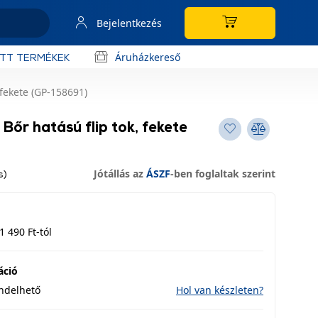
Bejelentkezés
Áruházkereső
OTT TERMÉKEK
 fekete (GP-158691)
őr hatású flip tok, fekete
Jótállás az
ÁSZF
-ben foglaltak szerint
s)
1 490 Ft-tól
áció
endelhető
Hol van készleten?