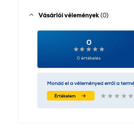
Vásárlói vélemények
(0)
0
0 értékelés
Mondd el a véleményed erről a termé
Értékelem