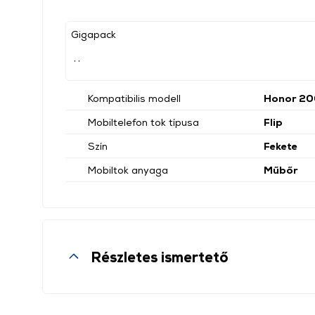
Gigapack
, ,
Kompatibilis modell
Honor 20
Mobiltelefon tok típusa
Flip
Szín
Fekete
Mobiltok anyaga
Műbőr
Részletes ismertető