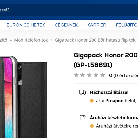
EURONICS HETEK
CÉGEKNEK
KARRIER
FELÚJÍT
zítő
Mobiltelefon tok
Gigapack Honor 200 Bőr hatású flip tok,
Gigapack Honor 200 B
(GP-158691)
0
(0 értékelé
Házhozszállítással
akár
5 napon
belül, 
Áruházi készletinform
Áruházi átvételre r