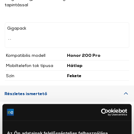
tapintással
Gigapack
, ,
Kompatibilis modell
Honor 200 Pro
Mobiltelefon tok típusa
Hátlap
Szín
Fekete
Részletes ismertető
Neked ajánljuk
Az Ön adatainak felelősségteljes felhasználása