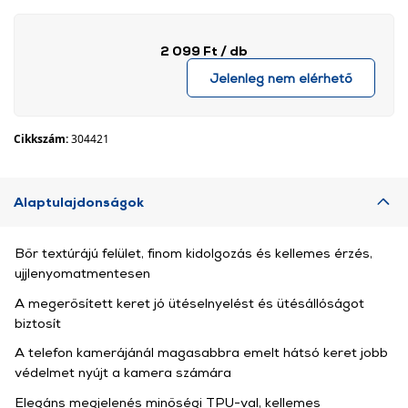
2 099 Ft
/ db
Jelenleg nem elérhető
Cikkszám:
304421
Alaptulajdonságok
Bőr textúrájú felület, finom kidolgozás és kellemes érzés,
ujjlenyomatmentesen
A megerősített keret jó ütéselnyelést és ütésállóságot
biztosít
A telefon kamerájánál magasabbra emelt hátsó keret jobb
védelmet nyújt a kamera számára
Elegáns megjelenés minőségi TPU-val, kellemes