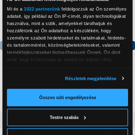
Mi és a
1022 partnerünk
feldolgozzuk az Ön személyes
adatait, így például az Ön IP-címét, olyan technológiákat
használva, mint a sütik, amelyekkel tárolhatjuk és
hozzáférünk az Ön adataihoz a készülékén, hogy
személyre szabott hirdetéseket és tartalmakat, hirdetés-
és tartalommérést, közönségbetekintéseket, valamint
termékfejlesztéseket biztosíthassunk Önnek. Ön dönt
Termék adatlap
Termék adatlap
arról, hogy ki használja az adatait és milyen célra.
Ha engedélyezi, a következőt is meg szeretnénk tenni:
Gorenje NRS8182KX Side
Gorenje N619EAXL4
Részletek megjelenítése
by side hűtőszekrény
Alulfagyasztós
Információgyűjtés az Ön földrajzi
kombinált hűtőszekrény
elhelyezkedéséről pár méteres pontossággal
199 999 Ft
179 999 Ft
Az Ön készülékén beazonosítása annak konkrét
Összes süti engedélyezése
tulajdonságainak (ujjlenyomat) aktív ellenőrzésével
Tudjon meg többet személyes adatainak feldolgozási
Testre szabás
módjairól és adja meg preferenciáit a
Részletek
Vásárlói vélemények
(0)
pontban
. Bármikor módosíthatja vagy visszavonhatja a
Sütinyilatkozathoz való hozzájárulását.