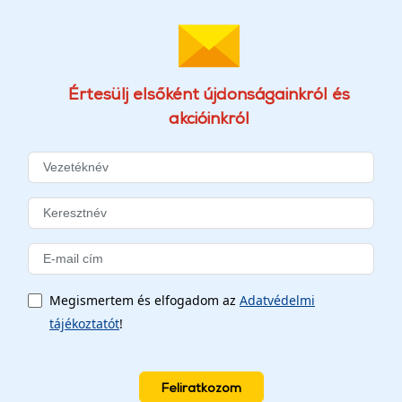
Értesülj elsőként újdonságainkról és
akcióinkról
Megismertem és elfogadom az
Adatvédelmi
tájékoztatót
!
Feliratkozom