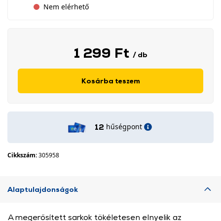
Nem elérhető
1 299 Ft
/ db
Kosárba teszem
hűségpont
12
Cikkszám:
305958
Alaptulajdonságok
A megerősített sarkok tökéletesen elnyelik az