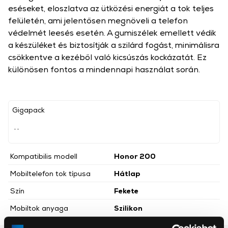
eséseket, eloszlatva az ütközési energiát a tok teljes
felületén, ami jelentősen megnöveli a telefon
védelmét leesés esetén. A gumiszélek emellett védik
a készüléket és biztosítják a szilárd fogást, minimálisra
csökkentve a kezéből való kicsúszás kockázatát. Ez
különösen fontos a mindennapi használat során.
Gigapack
, ,
Kompatibilis modell
Honor 200
Mobiltelefon tok típusa
Hátlap
Szín
Fekete
Mobiltok anyaga
Szilikon