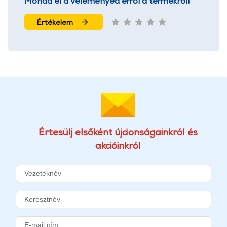
Mondd el a véleményed erről a termékről!
Értékelem
Értesülj elsőként újdonságainkról és
akcióinkról