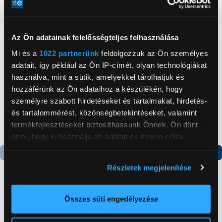
Részletes ismertető
Az Ön adatainak felelősségteljes felhasználása
Neked ajánljuk
Mi és a
1022 partnerünk
feldolgozzuk az Ön személyes
adatait, így például az Ön IP-címét, olyan technológiákat
használva, mint a sütik, amelyekkel tárolhatjuk és
hozzáférünk az Ön adataihoz a készülékén, hogy
személyre szabott hirdetéseket és tartalmakat, hirdetés-
és tartalommérést, közönségbetekintéseket, valamint
termékfejlesztéseket biztosíthassunk Önnek. Ön dönt
arról, hogy ki használja az adatait és milyen célra.
Ha engedélyezi, a következőt is meg szeretnénk tenni:
Termék adatlap
Termék adatlap
Részletek megjelenítése
Információgyűjtés az Ön földrajzi
elhelyezkedéséről pár méteres pontossággal
Az Ön készülékén beazonosítása annak konkrét
Összes süti engedélyezése
Gorenje NRS8182KX Side
Gorenje RK4182PW4
tulajdonságainak (ujjlenyomat) aktív ellenőrzésével
by side hűtőszekrény
Alulfagyasztós
kombinált hűtőszekrény