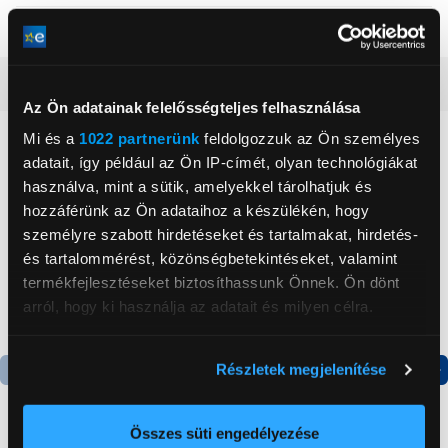
Szín
Piros
Részletes ismertető
Az Ön adatainak felelősségteljes felhasználása
Mi és a
1022 partnerünk
feldolgozzuk az Ön személyes
Neked ajánljuk
adatait, így például az Ön IP-címét, olyan technológiákat
használva, mint a sütik, amelyekkel tárolhatjuk és
hozzáférünk az Ön adataihoz a készülékén, hogy
személyre szabott hirdetéseket és tartalmakat, hirdetés-
és tartalommérést, közönségbetekintéseket, valamint
termékfejlesztéseket biztosíthassunk Önnek. Ön dönt
arról, hogy ki használja az adatait és milyen célra.
Ha engedélyezi, a következőt is meg szeretnénk tenni:
Részletek megjelenítése
Információgyűjtés az Ön földrajzi
Termék adatlap
Termék adatlap
elhelyezkedéséről pár méteres pontossággal
Az Ön készülékén beazonosítása annak konkrét
-10 000 Ft
Összes süti engedélyezése