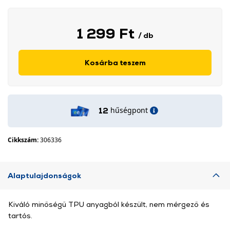
1 299 Ft
/ db
Kosárba teszem
hűségpont
12
Cikkszám:
306336
Alaptulajdonságok
Kiváló minőségű TPU anyagból készült, nem mérgező és
tartós.