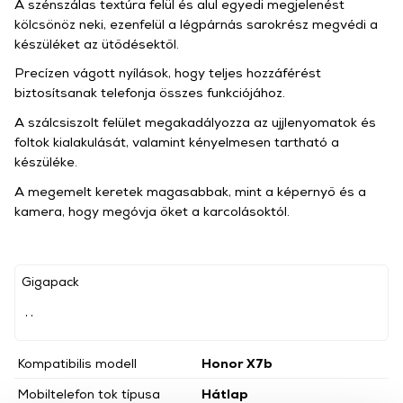
A szénszálas textúra felül és alul egyedi megjelenést
kölcsönöz neki, ezenfelül a légpárnás sarokrész megvédi a
készüléket az ütődésektől.
Precízen vágott nyílások, hogy teljes hozzáférést
biztosítsanak telefonja összes funkciójához.
A szálcsiszolt felület megakadályozza az ujjlenyomatok és
foltok kialakulását, valamint kényelmesen tartható a
készüléke.
A megemelt keretek magasabbak, mint a képernyő és a
kamera, hogy megóvja őket a karcolásoktól.
Gigapack
, ,
Kompatibilis modell
Honor X7b
Mobiltelefon tok típusa
Hátlap