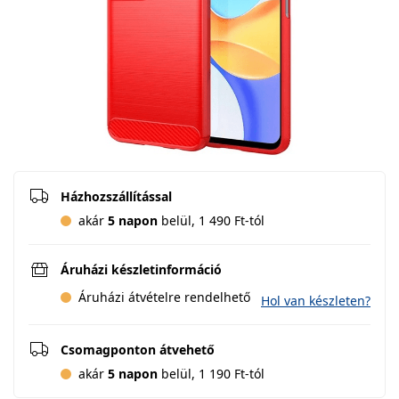
Házhozszállítással
akár
5 napon
belül, 1 490 Ft-tól
Áruházi készletinformáció
Áruházi átvételre rendelhető
Hol van készleten?
Csomagponton átvehető
akár
5 napon
belül, 1 190 Ft-tól