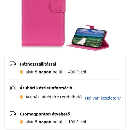
Házhozszállítással
akár
5 napon
belül, 1 490 Ft-tól
Áruházi készletinformáció
Áruházi átvételre rendelhető
Hol van készleten?
Csomagponton átvehető
akár
5 napon
belül, 1 190 Ft-tól