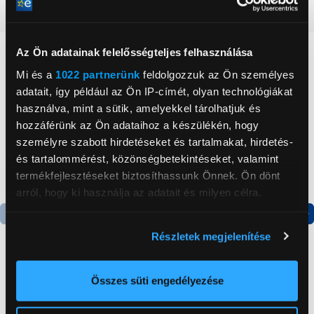
Részletes ismertető
Az Ön adatainak felelősségteljes felhasználása
Neked ajánljuk
Mi és a
1022 partnerünk
feldolgozzuk az Ön személyes
adatait, így például az Ön IP-címét, olyan technológiákat
használva, mint a sütik, amelyekkel tárolhatjuk és
hozzáférünk az Ön adataihoz a készülékén, hogy
személyre szabott hirdetéseket és tartalmakat, hirdetés-
és tartalommérést, közönségbetekintéseket, valamint
termékfejlesztéseket biztosíthassunk Önnek. Ön dönt
arról, hogy ki használja az adatait és milyen célra.
Ha engedélyezi, a következőt is meg szeretnénk tenni:
Termék adatlap
Termék adatlap
Részletek megjelenítése
Információgyűjtés az Ön földrajzi
elhelyezkedéséről pár méteres pontossággal
Az Ön készülékén beazonosítása annak konkrét
Összes süti engedélyezése
Gorenje NRS8182KX Side
Gorenje RK4182PW4
tulajdonságainak (ujjlenyomat) aktív ellenőrzésével
by side hűtőszekrény
Alulfagyasztós
kombinált hűtőszekrény