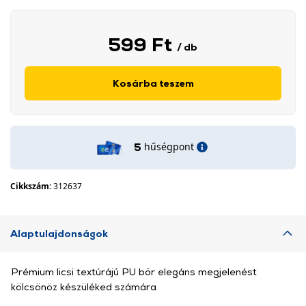
599 Ft
/ db
Kosárba teszem
hűségpont
5
Cikkszám:
312637
Alaptulajdonságok
Prémium licsi textúrájú PU bőr elegáns megjelenést
kölcsönöz készüléked számára