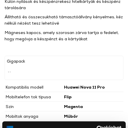
Külön nyílások és készpénzrekesz hitelkártyák és készpénz
tárolására
Állítható és összecsukható támasztóállvány kényelmes, kéz
nélküli nézést tesz lehetővé
Mágneses kapocs, amely szorosan zárva tartja a fedelet,
hogy megóvja a készpénzt és a kártyákat
Gigapack
, ,
Kompatibilis modell
Huawei Nova 11 Pro
Mobiltelefon tok típusa
Flip
Szín
Magenta
Mobiltok anyaga
Műbőr