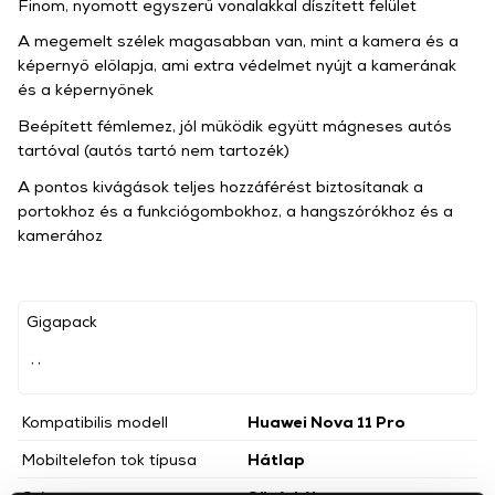
Finom, nyomott egyszerű vonalakkal díszített felület
A megemelt szélek magasabban van, mint a kamera és a
képernyő előlapja, ami extra védelmet nyújt a kamerának
és a képernyőnek
Beépített fémlemez, jól működik együtt mágneses autós
tartóval (autós tartó nem tartozék)
A pontos kivágások teljes hozzáférést biztosítanak a
portokhoz és a funkciógombokhoz, a hangszórókhoz és a
kamerához
Gigapack
, ,
Kompatibilis modell
Huawei Nova 11 Pro
Mobiltelefon tok típusa
Hátlap