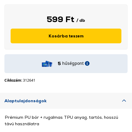
599 Ft
/ db
Kosárba teszem
hűségpont
5
Cikkszám:
312641
Alaptulajdonságok
Prémium PU bőr + rugalmas TPU anyag, tartós, hosszú
távú használatra