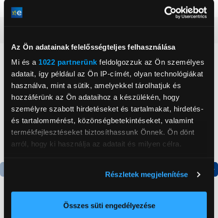
Szín
Sötétkék
Részletes ismertető
Az Ön adatainak felelősségteljes felhasználása
Neked ajánljuk
Mi és a
1022 partnerünk
feldolgozzuk az Ön személyes
adatait, így például az Ön IP-címét, olyan technológiákat
használva, mint a sütik, amelyekkel tárolhatjuk és
hozzáférünk az Ön adataihoz a készülékén, hogy
személyre szabott hirdetéseket és tartalmakat, hirdetés-
és tartalommérést, közönségbetekintéseket, valamint
termékfejlesztéseket biztosíthassunk Önnek. Ön dönt
arról, hogy ki használja az adatait és milyen célra.
Ha engedélyezi, a következőt is meg szeretnénk tenni:
Részletek megjelenítése
Információgyűjtés az Ön földrajzi
Termék adatlap
Termék adatlap
elhelyezkedéséről pár méteres pontossággal
Az Ön készülékén beazonosítása annak konkrét
Összes süti engedélyezése
tulajdonságainak (ujjlenyomat) aktív ellenőrzésével
Gorenje NRS8182KX Side
Gorenje N619EAXL4