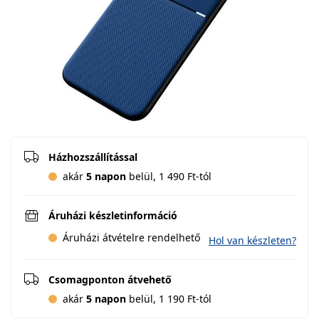
Házhozszállítással
akár
5 napon
belül, 1 490 Ft-tól
Áruházi készletinformáció
Áruházi átvételre rendelhető
Hol van készleten?
Csomagponton átvehető
akár
5 napon
belül, 1 190 Ft-tól