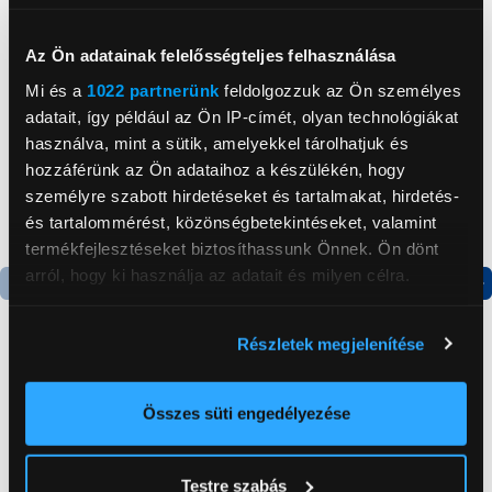
Neked ajánljuk
Az Ön adatainak felelősségteljes felhasználása
Mi és a
1022 partnerünk
feldolgozzuk az Ön személyes
adatait, így például az Ön IP-címét, olyan technológiákat
használva, mint a sütik, amelyekkel tárolhatjuk és
hozzáférünk az Ön adataihoz a készülékén, hogy
személyre szabott hirdetéseket és tartalmakat, hirdetés-
és tartalommérést, közönségbetekintéseket, valamint
termékfejlesztéseket biztosíthassunk Önnek. Ön dönt
arról, hogy ki használja az adatait és milyen célra.
Termék adatlap
Termék adatlap
Ha engedélyezi, a következőt is meg szeretnénk tenni:
Részletek megjelenítése
Információgyűjtés az Ön földrajzi
elhelyezkedéséről pár méteres pontossággal
Gorenje NRS8182KX Side
Gorenje N619EAXL4
Az Ön készülékén beazonosítása annak konkrét
by side hűtőszekrény
Alulfagyasztós
Összes süti engedélyezése
kombinált hűtőszekrény
tulajdonságainak (ujjlenyomat) aktív ellenőrzésével
199 999 Ft
179 999 Ft
Tudjon meg többet személyes adatainak feldolgozási
Testre szabás