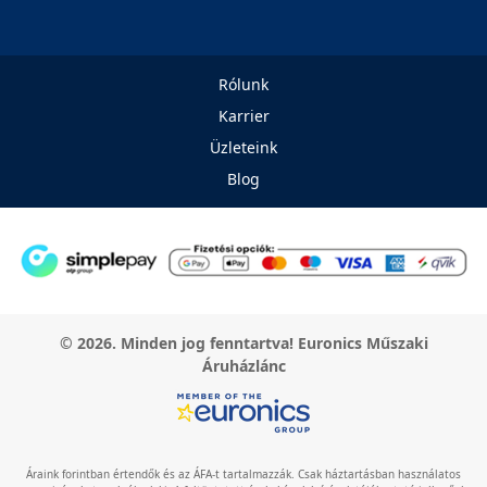
Rólunk
Karrier
Üzleteink
Blog
© 2026. Minden jog fenntartva! Euronics Műszaki
Áruházlánc
Áraink forintban értendők és az ÁFA-t tartalmazzák. Csak háztartásban használatos