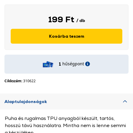
199 Ft
/ db
Kosárba teszem
hűségpont
1
Cikkszám:
310622
Alaptulajdonságok
Puha és rugalmas TPU anyagból készült, tartós,
hosszú távú használatra. Mintha nem is lenne semmi
a készüléken.