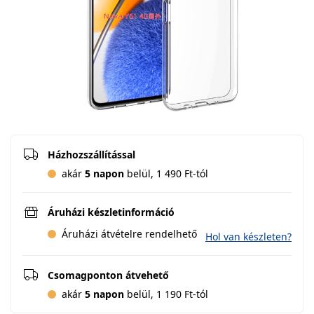
Házhozszállítással
akár
5 napon
belül, 1 490 Ft-tól
Áruházi készletinformáció
Áruházi átvételre rendelhető
Hol van készleten?
Csomagponton átvehető
akár
5 napon
belül, 1 190 Ft-tól