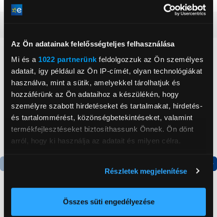
Részletes ismertető
Az Ön adatainak felelősségteljes felhasználása
Neked ajánljuk
Mi és a
1022 partnerünk
feldolgozzuk az Ön személyes
adatait, így például az Ön IP-címét, olyan technológiákat
használva, mint a sütik, amelyekkel tárolhatjuk és
hozzáférünk az Ön adataihoz a készülékén, hogy
személyre szabott hirdetéseket és tartalmakat, hirdetés-
és tartalommérést, közönségbetekintéseket, valamint
termékfejlesztéseket biztosíthassunk Önnek. Ön dönt
arról, hogy ki használja az adatait és milyen célra.
Ha engedélyezi, a következőt is meg szeretnénk tenni:
Részletek megjelenítése
Információgyűjtés az Ön földrajzi
Termék adatlap
Termék adatlap
elhelyezkedéséről pár méteres pontossággal
Az Ön készülékén beazonosítása annak konkrét
Összes süti engedélyezése
Gorenje NRS8182KX Side
Gorenje N619EAXL4
tulajdonságainak (ujjlenyomat) aktív ellenőrzésével