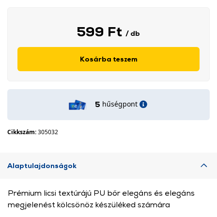
599 Ft
/ db
Kosárba teszem
hűségpont
5
Cikkszám:
305032
Alaptulajdonságok
Prémium licsi textúrájú PU bőr elegáns és elegáns
megjelenést kölcsönöz készüléked számára