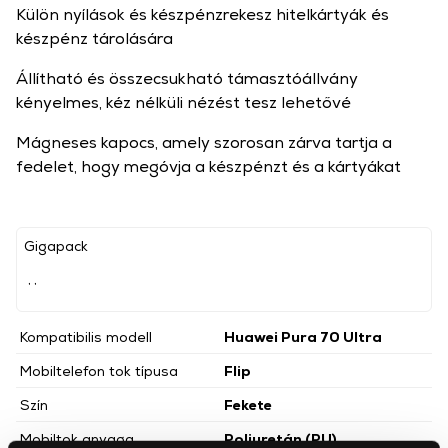
Külön nyílások és készpénzrekesz hitelkártyák és
készpénz tárolására
Állítható és összecsukható támasztóállvány
kényelmes, kéz nélküli nézést tesz lehetővé
Mágneses kapocs, amely szorosan zárva tartja a
fedelet, hogy megóvja a készpénzt és a kártyákat
Gigapack
, ,
Kompatibilis modell
Huawei Pura 70 Ultra
Mobiltelefon tok típusa
Flip
Szín
Fekete
Mobiltok anyaga
Poliuretán (PU)