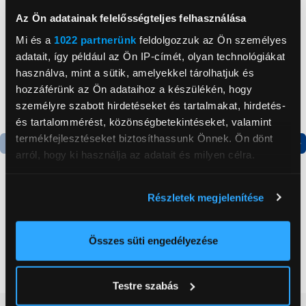
Az Ön adatainak felelősségteljes felhasználása
Mi és a
1022 partnerünk
feldolgozzuk az Ön személyes
adatait, így például az Ön IP-címét, olyan technológiákat
használva, mint a sütik, amelyekkel tárolhatjuk és
hozzáférünk az Ön adataihoz a készülékén, hogy
személyre szabott hirdetéseket és tartalmakat, hirdetés-
és tartalommérést, közönségbetekintéseket, valamint
termékfejlesztéseket biztosíthassunk Önnek. Ön dönt
arról, hogy ki használja az adatait és milyen célra.
Termék adatlap
Termék adatlap
Ha engedélyezi, a következőt is meg szeretnénk tenni:
Részletek megjelenítése
Információgyűjtés az Ön földrajzi
Gorenje NRS8182KX Side
Gorenje N619EAXL4
elhelyezkedéséről pár méteres pontossággal
by side hűtőszekrény
Alulfagyasztós
kombinált hűtőszekrény
Az Ön készülékén beazonosítása annak konkrét
Összes süti engedélyezése
199 999 Ft
179 999 Ft
tulajdonságainak (ujjlenyomat) aktív ellenőrzésével
Tudjon meg többet személyes adatainak feldolgozási
Testre szabás
módjairól és adja meg preferenciáit a
Részletek