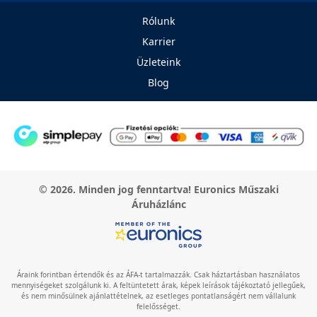
Rólunk
Karrier
Üzleteink
Blog
© 2026. Minden jog fenntartva! Euronics Műszaki
Áruházlánc
Áraink forintban értendők és az ÁFA-t tartalmazzák. Csak háztartásban használatos
mennyiségeket szolgálunk ki. A feltüntetett árak, képek leírások tájékoztató jellegűek,
és nem minősülnek ajánlattételnek, az esetleges pontatlanságért nem vállalunk
felelősséget.