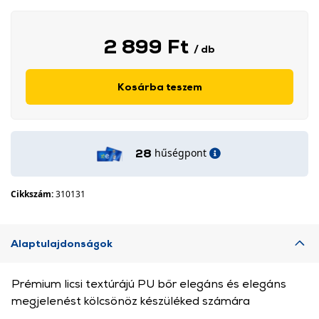
2 899 Ft
/ db
Kosárba teszem
hűségpont
28
Cikkszám:
310131
Alaptulajdonságok
Prémium licsi textúrájú PU bőr elegáns és elegáns
megjelenést kölcsönöz készüléked számára