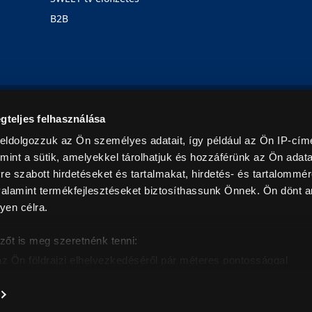
B2B
Rólunk
Karrier
Üzleteink
Blog
gteljes felhasználása
eldolgozzuk az Ön személyes adatait, így például az Ön IP-címé
mint a sütik, amelyekkel tárolhatjuk és hozzáférünk az Ön adat
e szabott hirdetéseket és tartalmakat, hirdetés- és tartalommér
alamint termékfejlesztéseket biztosíthassunk Önnek. Ön dönt ar
yen célra.
© 2026. Minden jog fenntartva! Euronics Műszaki Áruházlánc
zőt is meg szeretnénk tenni:
az Ön földrajzi elhelyezkedéséről pár méteres pontossággal
eazonosítása annak konkrét tulajdonságainak (ujjlenyomat) akt
intban értendők és az ÁFA-t tartalmazzák. Csak háztartásban használatos mennyiségeket szolg
árak, képek leírások tájékoztató jellegűek, és nem minősülnek ajánlattételnek, az esetleges p
nem vállalunk felelősséget.