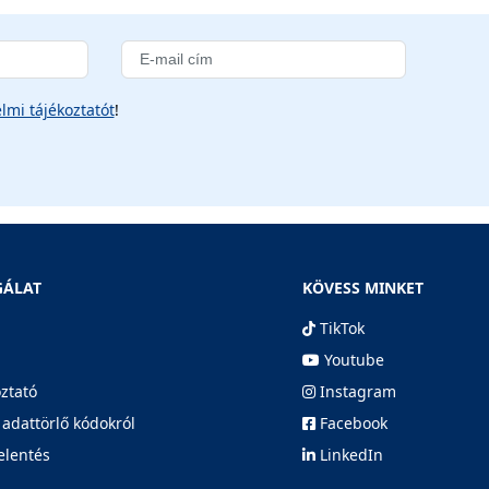
lmi tájékoztatót
!
GÁLAT
KÖVESS MINKET
TikTok
Youtube
oztató
Instagram
 adattörlő kódokról
Facebook
elentés
LinkedIn