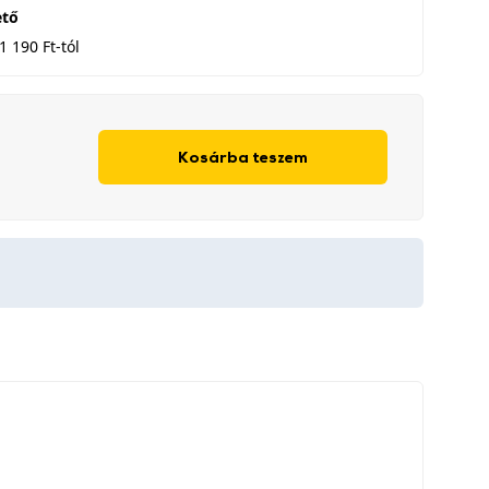
ető
1 190 Ft-tól
Kosárba teszem