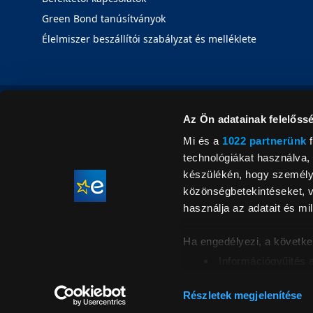
Green Bond tanúsítványok
Élelmiszer beszállítói szabályzat és melléklete
Az Ön adatainak felelőssé
Mi és a
1022 partnerünk
f
technológiákat használva, 
készülékén, hogy személyr
közönségbetekintéseket, v
használja az adatait és mil
Ha engedélyezi, a követke
Információgyűjtés 
Az Ön készülékén b
Áraink for
ellenőrzésével
Részletek megjelenítése
feltüntetett 