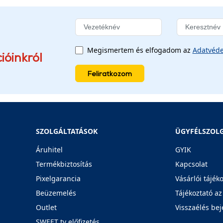
Megismertem és elfogadom az
Adatvéde
ióinkról
Feliratkozom
SZOLGÁLTATÁSOK
ÜGYFÉLSZOL
Áruhitel
GYIK
Termékbiztosítás
Kapcsolat
Pixelgarancia
Vásárlói tájék
Beüzemelés
Tájékoztató az
Outlet
Visszaélés bej
SWEET tv előfizetés