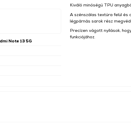
Kiváló minőségű TPU anyagból
A szénszálas textúra felül és 
légpárnás sarok rész megvédi
Precízen vágott nyílások, hogy
funkciójához.
dmi Note 13 5G