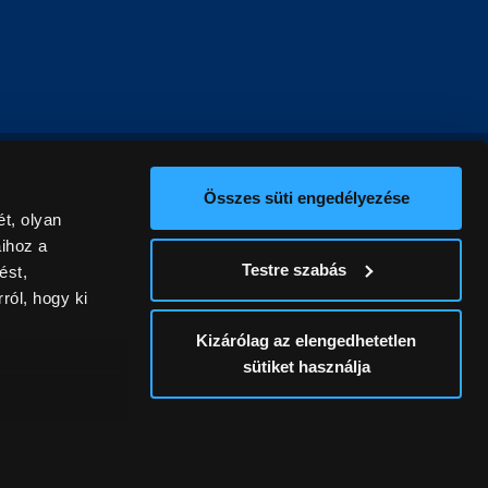
Összes süti engedélyezése
t, olyan
aihoz a
Testre szabás
ést,
ról, hogy ki
Kizárólag az elengedhetetlen
sütiket használja
ív
álunk ki. A
ontatlanságért