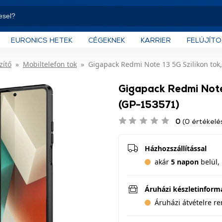
EURONICS HETEK
CÉGEKNEK
KARRIER
FELÚJÍT
zítő
Mobiltelefon tok
Gigapack Redmi Note 13 5G Szilikon tok,
Gigapack Redmi Note 
(GP-153571)
0
(0 értékelé
Házhozszállítással
akár
5 napon
belül, 
Áruházi készletinform
Áruházi átvételre r