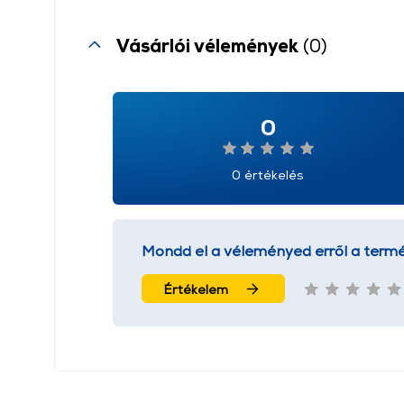
Vásárlói vélemények
(0)
0
0 értékelés
Mondd el a véleményed erről a termé
Értékelem