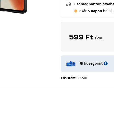
Csomagponton átveh
akár
5 napon
belül, 
599 Ft
/ db
hűségpont
5
Cikkszám:
309501