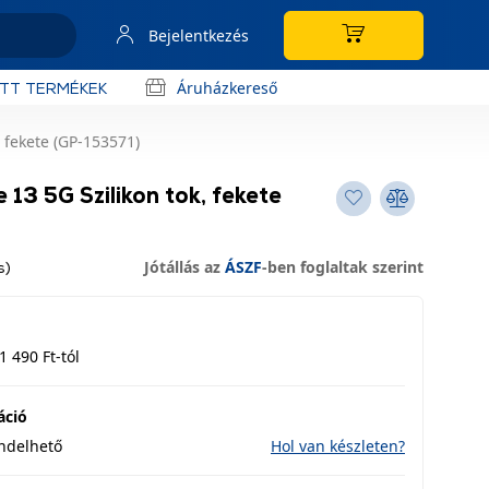
Bejelentkezés
Áruházkereső
OTT TERMÉKEK
 fekete (GP-153571)
13 5G Szilikon tok, fekete
Jótállás az
ÁSZF
-ben foglaltak szerint
s)
1 490 Ft-tól
áció
endelhető
Hol van készleten?