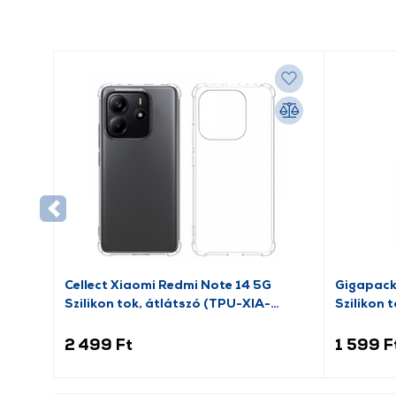
Cellect Xiaomi Redmi Note 14 5G
Gigapack
Szilikon tok, átlátszó (TPU-XIA-
Szilikon 
REDMIN145GTP)
2 499 Ft
1 599 F