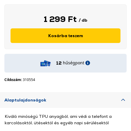
1 299 Ft
/ db
Kosárba teszem
hűségpont
12
Cikkszám:
310554
Alaptulajdonságok
Kiváló minőségű TPU anyagból, ami védi a telefont a
karcolásoktól, ütésektől és egyéb napi sérülésektől