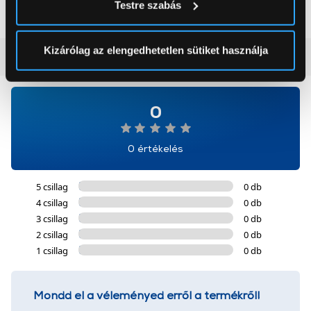
Testre szabás
módjairól és adja meg preferenciáit a
Részletek
pontban
. Bármikor módosíthatja vagy visszavonhatja a
Sütinyilatkozathoz való hozzájárulását.
Kizárólag az elengedhetetlen sütiket használja
Vásárlói vélemények
(0)
Az Eunonics.hu webáruházunk ún. süti vagy cookie file-
okat használ, melyeket az Ön gépén tárol a rendszer. A
0
cookie-k személyazonosítására nem alkalmasak,
szolgáltatásaink biztosításához szükségesek. Az oldal
használatával Ön elfogadja a cookie-k használatát.
0 értékelés
További információk:
ÁSZF
és
Adatvédelem
5 csillag
0 db
4 csillag
0 db
3 csillag
0 db
2 csillag
0 db
1 csillag
0 db
Mondd el a véleményed erről a termékről!