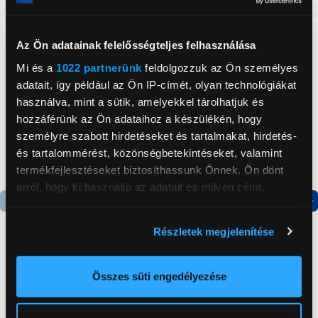
Neked ajánljuk
Az Ön adatainak felelősségteljes felhasználása
Mi és a
1022 partnerünk
feldolgozzuk az Ön személyes
adatait, így például az Ön IP-címét, olyan technológiákat
használva, mint a sütik, amelyekkel tárolhatjuk és
hozzáférünk az Ön adataihoz a készülékén, hogy
személyre szabott hirdetéseket és tartalmakat, hirdetés-
és tartalommérést, közönségbetekintéseket, valamint
termékfejlesztéseket biztosíthassunk Önnek. Ön dönt
arról, hogy ki használja az adatait és milyen célra.
Ha engedélyezi, a következőt is meg szeretnénk tenni:
Termék adatlap
Termék adatlap
Részletek megjelenítése
Információgyűjtés az Ön földrajzi
elhelyezkedéséről pár méteres pontossággal
Gorenje NRS8182KX Side
Candy CHASD4385EWC
Az Ön készülékén beazonosítása annak konkrét
Összes süti engedélyezése
by side hűtőszekrény
Egyajtós hűtőszekrény
tulajdonságainak (ujjlenyomat) aktív ellenőrzésével
Tudjon meg többet személyes adatainak feldolgozási
199 999 Ft
59 999 Ft