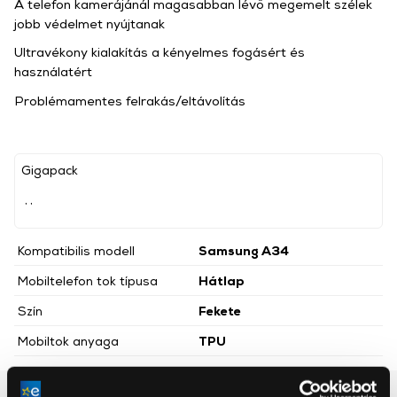
A telefon kamerájánál magasabban lévő megemelt szélek
jobb védelmet nyújtanak
Ultravékony kialakítás a kényelmes fogásért és
használatért
Problémamentes felrakás/eltávolítás
Gigapack
, ,
Kompatibilis modell
Samsung A34
Mobiltelefon tok típusa
Hátlap
Szín
Fekete
Mobiltok anyaga
TPU
Részletes ismertető