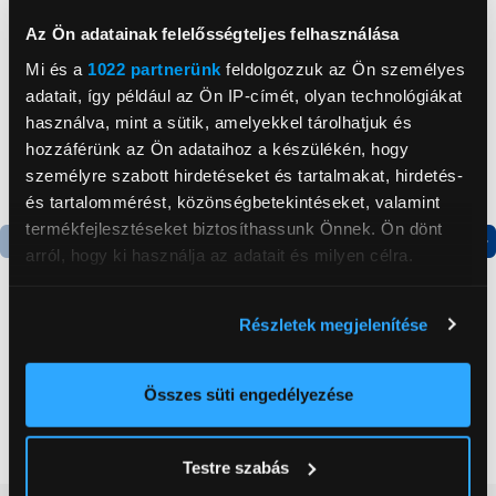
Az Ön adatainak felelősségteljes felhasználása
Mi és a
1022 partnerünk
feldolgozzuk az Ön személyes
adatait, így például az Ön IP-címét, olyan technológiákat
használva, mint a sütik, amelyekkel tárolhatjuk és
hozzáférünk az Ön adataihoz a készülékén, hogy
személyre szabott hirdetéseket és tartalmakat, hirdetés-
és tartalommérést, közönségbetekintéseket, valamint
termékfejlesztéseket biztosíthassunk Önnek. Ön dönt
arról, hogy ki használja az adatait és milyen célra.
Termék adatlap
Termék adatlap
Ha engedélyezi, a következőt is meg szeretnénk tenni:
Részletek megjelenítése
Információgyűjtés az Ön földrajzi
Samsung Galaxy A56 5G
Gorenje NRS8182KX Side
elhelyezkedéséről pár méteres pontossággal
8/256GB Okostelefon,
by side hűtőszekrény
Az Ön készülékén beazonosítása annak konkrét
Király grafitszürke
Összes süti engedélyezése
tulajdonságainak (ujjlenyomat) aktív ellenőrzésével
219 990 Ft
199 999 Ft
Tudjon meg többet személyes adatainak feldolgozási
Testre szabás
módjairól és adja meg preferenciáit a
Részletek