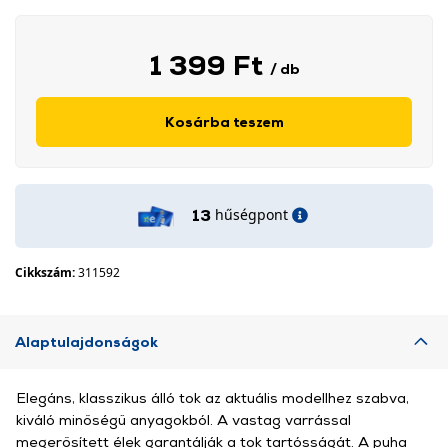
1 399 Ft
/ db
Kosárba teszem
hűségpont
13
Cikkszám:
311592
Alaptulajdonságok
Elegáns, klasszikus álló tok az aktuális modellhez szabva,
kiváló minőségű anyagokból. A vastag varrással
megerősített élek garantálják a tok tartósságát. A puha