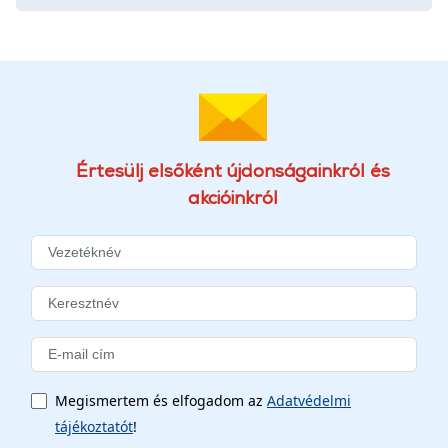
Értesülj elsőként újdonságainkról és
akcióinkról
Megismertem és elfogadom az
Adatvédelmi
tájékoztatót
!