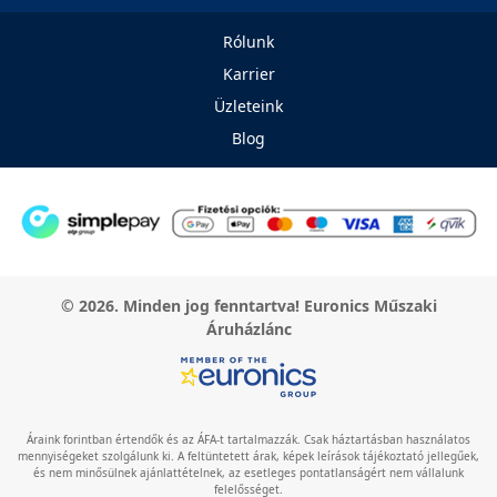
Rólunk
Karrier
Üzleteink
Blog
© 2026. Minden jog fenntartva! Euronics Műszaki
Áruházlánc
Áraink forintban értendők és az ÁFA-t tartalmazzák. Csak háztartásban használatos
mennyiségeket szolgálunk ki. A feltüntetett árak, képek leírások tájékoztató jellegűek,
és nem minősülnek ajánlattételnek, az esetleges pontatlanságért nem vállalunk
felelősséget.