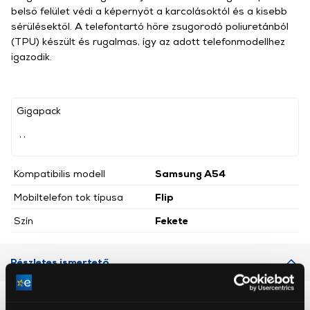
belső felület védi a képernyőt a karcolásoktól és a kisebb
sérülésektől. A telefontartó hőre zsugorodó poliuretánból
(TPU) készült és rugalmas, így az adott telefonmodellhez
igazodik.
Gigapack
, ,
Kompatibilis modell
Samsung A54
Mobiltelefon tok típusa
Flip
Szín
Fekete
Részletes ismertető
Neked ajánljuk