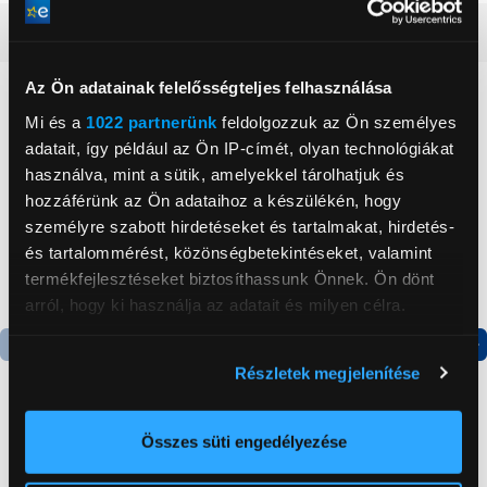
Részletes ismertető
Az Ön adatainak felelősségteljes felhasználása
Neked ajánljuk
Mi és a
1022 partnerünk
feldolgozzuk az Ön személyes
adatait, így például az Ön IP-címét, olyan technológiákat
használva, mint a sütik, amelyekkel tárolhatjuk és
hozzáférünk az Ön adataihoz a készülékén, hogy
személyre szabott hirdetéseket és tartalmakat, hirdetés-
és tartalommérést, közönségbetekintéseket, valamint
termékfejlesztéseket biztosíthassunk Önnek. Ön dönt
arról, hogy ki használja az adatait és milyen célra.
Ha engedélyezi, a következőt is meg szeretnénk tenni:
Részletek megjelenítése
Termék adatlap
Információgyűjtés az Ön földrajzi
elhelyezkedéséről pár méteres pontossággal
Az Ön készülékén beazonosítása annak konkrét
Összes süti engedélyezése
Candy CHASD4385EWC
Spigen Neo Flex
tulajdonságainak (ujjlenyomat) aktív ellenőrzésével
Egyajtós hűtőszekrény
Samsung Galaxy S23