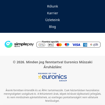
Rólunk
Karrier
Üzleteink
Blog
© 2026. Minden jog fenntartva! Euronics Műszaki
Áruházlánc
Áraink forintban értendők és az ÁFA-t tartalmazzák. Csak háztartásban használatos
mennyiségeket szolgálunk ki. A feltüntetett árak, képek leírások tájékoztató jellegűek,
és nem minősülnek ajánlattételnek, az esetleges pontatlanságért nem vállalunk
felelősséget.