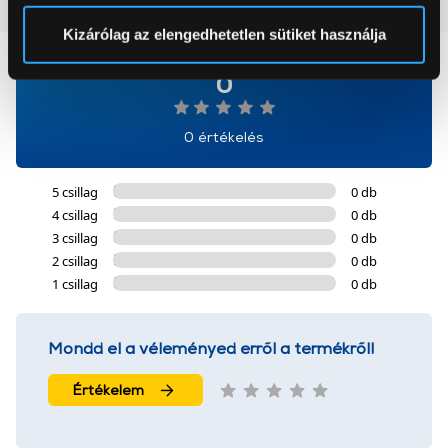
Vásárlói vélemények
(0)
Sütinyilatkozathoz való hozzájárulását.
Kizárólag az elengedhetetlen sütiket használja
Az Eunonics.hu webáruházunk ún. süti vagy cookie file-
0
okat használ, melyeket az Ön gépén tárol a rendszer. A
cookie-k személyazonosítására nem alkalmasak,
0 értékelés
szolgáltatásaink biztosításához szükségesek. Az oldal
használatával Ön elfogadja a cookie-k használatát.
5 csillag
0 db
További információk:
ÁSZF
és
Adatvédelem
4 csillag
0 db
3 csillag
0 db
2 csillag
0 db
1 csillag
0 db
Mondd el a véleményed erről a termékről!
Értékelem