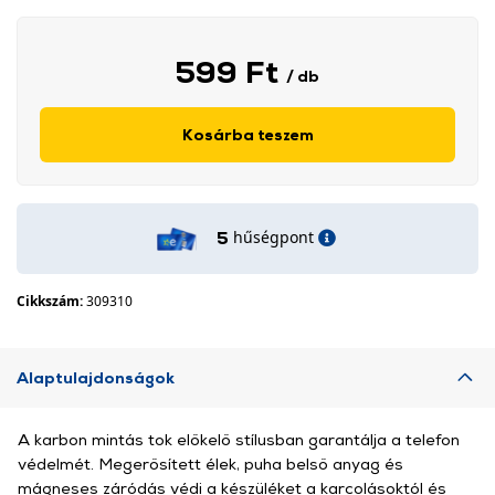
599 Ft
/ db
Kosárba teszem
hűségpont
5
Cikkszám:
309310
Alaptulajdonságok
A karbon mintás tok előkelő stílusban garantálja a telefon
védelmét. Megerősített élek, puha belső anyag és
mágneses záródás védi a készüléket a karcolásoktól és