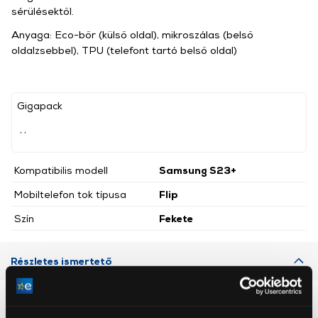
sérülésektől.
Anyaga: Eco-bőr (külső oldal), mikroszálas (belső
oldalzsebbel), TPU (telefont tartó belső oldal)
Gigapack
, ,
Kompatibilis modell
Samsung S23+
Mobiltelefon tok típusa
Flip
Szín
Fekete
Részletes ismertető
Neked ajánljuk