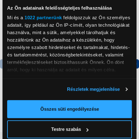
Az Ön adatainak felelősségteljes felhasználása
Mi és a
1022 partnerünk
feldolgozzuk az Ön személyes
adatait, így például az Ön IP-címét, olyan technológiákat
használva, mint a sütik, amelyekkel tárolhatjuk és
hozzáférünk az Ön adataihoz a készülékén, hogy
személyre szabott hirdetéseket és tartalmakat, hirdetés-
és tartalommérést, közönségbetekintéseket, valamint
termékfejlesztéseket biztosíthassunk Önnek. Ön dönt
arról, hogy ki használja az adatait és milyen célra.
Termék adatlap
Termék adatlap
Ha engedélyezi, a következőt is meg szeretnénk tenni:
Részletek megjelenítése
Információgyűjtés az Ön földrajzi
Gorenje NRS8182KX Side
Gorenje N619EAXL4
by side hűtőszekrény
Alulfagyasztós
elhelyezkedéséről pár méteres pontossággal
kombinált hűtőszekrény
Az Ön készülékén beazonosítása annak konkrét
Összes süti engedélyezése
199 999 Ft
179 999 Ft
tulajdonságainak (ujjlenyomat) aktív ellenőrzésével
Tudjon meg többet személyes adatainak feldolgozási
Testre szabás
módjairól és adja meg preferenciáit a
Részletek
pontban
. Bármikor módosíthatja vagy visszavonhatja a