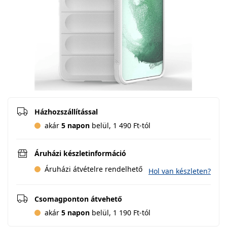
Házhozszállítással
akár
5 napon
belül, 1 490 Ft-tól
Áruházi készletinformáció
Áruházi átvételre rendelhető
Hol van készleten?
Csomagponton átvehető
akár
5 napon
belül, 1 190 Ft-tól