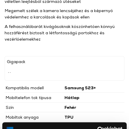
véletlen leejtésből származó ütéseket
Megemelt szélek a kamera lencséjéhez és a képernyő
védelemhez a karcolások és kopások ellen
A felhasználóbarát kivágásoknak köszönhetően könnyű
hozzáférést biztosít a létfontosságú portokhoz és
vezérlőelemekhez
Gigapack
, ,
Kompatibilis modell
Samsung S23+
Mobiltelefon tok típusa
Hátlap
Szín
Fehér
Mobiltok anyaga
TPU