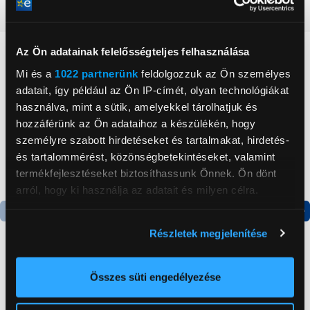
Részletes ismertető
Az Ön adatainak felelősségteljes felhasználása
Neked ajánljuk
Mi és a
1022 partnerünk
feldolgozzuk az Ön személyes
adatait, így például az Ön IP-címét, olyan technológiákat
használva, mint a sütik, amelyekkel tárolhatjuk és
hozzáférünk az Ön adataihoz a készülékén, hogy
személyre szabott hirdetéseket és tartalmakat, hirdetés-
és tartalommérést, közönségbetekintéseket, valamint
termékfejlesztéseket biztosíthassunk Önnek. Ön dönt
arról, hogy ki használja az adatait és milyen célra.
Ha engedélyezi, a következőt is meg szeretnénk tenni:
Termék adatlap
Termék adatlap
Részletek megjelenítése
Információgyűjtés az Ön földrajzi
elhelyezkedéséről pár méteres pontossággal
Az Ön készülékén beazonosítása annak konkrét
Összes süti engedélyezése
Gorenje NRS8182KX Side
Gorenje N619EAXL4
tulajdonságainak (ujjlenyomat) aktív ellenőrzésével
by side hűtőszekrény
Alulfagyasztós
kombinált hűtőszekrény