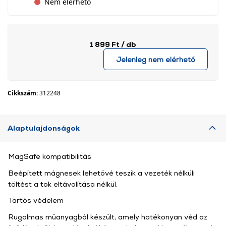
Nem elérhető
1 899 Ft
/ db
Jelenleg nem elérhető
Cikkszám:
312248
Alaptulajdonságok
MagSafe kompatibilitás
Beépített mágnesek lehetővé teszik a vezeték nélküli
töltést a tok eltávolítása nélkül.
Tartós védelem
Rugalmas műanyagból készült, amely hatékonyan véd az