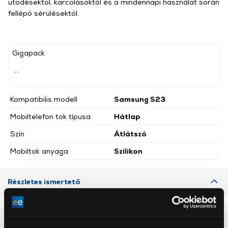
ütődésektől, karcolásoktól és a mindennapi használat során
fellépő sérülésektől.
Gigapack
, ,
Kompatibilis modell
Samsung S23
Mobiltelefon tok típusa
Hátlap
Szín
Átlátszó
Mobiltok anyaga
Szilikon
Részletes ismertető
Neked ajánljuk