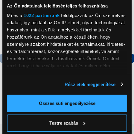
Az Ön adatainak felelősségteljes felhasználása
Mi és a
1022 partnerünk
feldolgozzuk az Ön személyes
adatait, így például az Ön IP-címét, olyan technológiákat
használva, mint a sütik, amelyekkel tárolhatjuk és
hozzáférünk az Ön adataihoz a készülékén, hogy
személyre szabott hirdetéseket és tartalmakat, hirdetés-
és tartalommérést, közönségbetekintéseket, valamint
termékfejlesztéseket biztosíthassunk Önnek. Ön dönt
arról, hogy ki használja az adatait és milyen célra.
Termék adatlap
Termék adatlap
Ha engedélyezi, a következőt is meg szeretnénk tenni:
Részletek megjelenítése
Candy CHASD4385EWC
Xiaomi Redmi A5
Információgyűjtés az Ön földrajzi
Egyajtós hűtőszekrény
3/64GB Okostelefon +
elhelyezkedéséről pár méteres pontossággal
Yettel 3GB csomag
Az Ön készülékén beazonosítása annak konkrét
Összes süti engedélyezése
59 999 Ft
29 990 Ft
tulajdonságainak (ujjlenyomat) aktív ellenőrzésével
Tudjon meg többet személyes adatainak feldolgozási
Testre szabás
módjairól és adja meg preferenciáit a
Részletek
Vásárlói vélemények
(0)
pontban
. Bármikor módosíthatja vagy visszavonhatja a