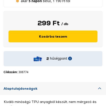
akár
5 napon
belül, 1 190 Ft-tól
299 Ft
/ db
Kosárba teszem
hűségpont
2
Cikkszám:
308774
Alaptulajdonságok
Kiváló minőségű TPU anyagból készült, nem mérgező és