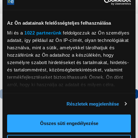
Részletes ismertető
Az Ön adatainak felelősségteljes felhasználása
Neked ajánljuk
Mi és a
1022 partnerünk
feldolgozzuk az Ön személyes
adatait, így például az Ön IP-címét, olyan technológiákat
használva, mint a sütik, amelyekkel tárolhatjuk és
hozzáférünk az Ön adataihoz a készülékén, hogy
személyre szabott hirdetéseket és tartalmakat, hirdetés-
és tartalommérést, közönségbetekintéseket, valamint
termékfejlesztéseket biztosíthassunk Önnek. Ön dönt
arról, hogy ki használja az adatait és milyen célra.
Ha engedélyezi, a következőt is meg szeretnénk tenni:
Termék adatlap
Részletek megjelenítése
Információgyűjtés az Ön földrajzi
elhelyezkedéséről pár méteres pontossággal
Az Ön készülékén beazonosítása annak konkrét
Összes süti engedélyezése
Candy CHASD4385EWC
Gigapack Samsung
tulajdonságainak (ujjlenyomat) aktív ellenőrzésével
Egyajtós hűtőszekrény
Galaxy S23+ Szilikon
telefonvédő tok, fekete