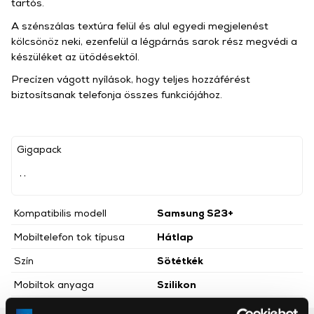
tartós.
A szénszálas textúra felül és alul egyedi megjelenést
kölcsönöz neki, ezenfelül a légpárnás sarok rész megvédi a
készüléket az ütődésektől.
Precízen vágott nyílások, hogy teljes hozzáférést
biztosítsanak telefonja összes funkciójához.
Gigapack
, ,
Kompatibilis modell
Samsung S23+
Mobiltelefon tok típusa
Hátlap
Szín
Sötétkék
Mobiltok anyaga
Szilikon