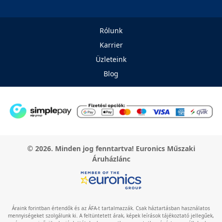
Rólunk
Karrier
Üzleteink
Blog
© 2026. Minden jog fenntartva! Euronics Műszaki
Áruházlánc
Áraink forintban értendők és az ÁFA-t tartalmazzák. Csak háztartásban használatos
mennyiségeket szolgálunk ki. A feltüntetett árak, képek leírások tájékoztató jellegűek,