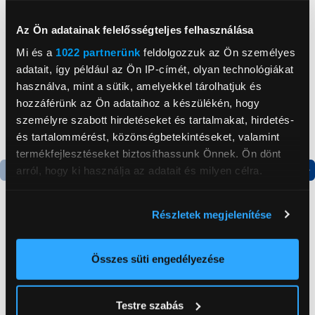
Neked ajánljuk
Az Ön adatainak felelősségteljes felhasználása
Mi és a
1022 partnerünk
feldolgozzuk az Ön személyes
adatait, így például az Ön IP-címét, olyan technológiákat
használva, mint a sütik, amelyekkel tárolhatjuk és
hozzáférünk az Ön adataihoz a készülékén, hogy
személyre szabott hirdetéseket és tartalmakat, hirdetés-
és tartalommérést, közönségbetekintéseket, valamint
termékfejlesztéseket biztosíthassunk Önnek. Ön dönt
arról, hogy ki használja az adatait és milyen célra.
Termék adatlap
Termék adatlap
Ha engedélyezi, a következőt is meg szeretnénk tenni:
Részletek megjelenítése
Információgyűjtés az Ön földrajzi
Gorenje NRS8182KX Side
Gorenje N619EAXL4
elhelyezkedéséről pár méteres pontossággal
by side hűtőszekrény
Alulfagyasztós
Az Ön készülékén beazonosítása annak konkrét
Összes süti engedélyezése
kombinált hűtőszekrény
tulajdonságainak (ujjlenyomat) aktív ellenőrzésével
199 999 Ft
179 999 Ft
Tudjon meg többet személyes adatainak feldolgozási
Testre szabás
módjairól és adja meg preferenciáit a
Részletek