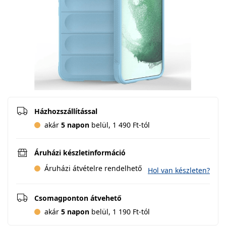
Házhozszállítással
akár
5 napon
belül, 1 490 Ft-tól
Áruházi készletinformáció
Áruházi átvételre rendelhető
Hol van készleten?
Csomagponton átvehető
akár
5 napon
belül, 1 190 Ft-tól