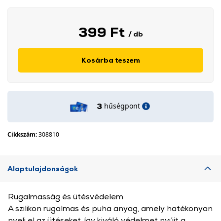
399 Ft
/ db
Kosárba teszem
hűségpont
3
Cikkszám:
308810
Alaptulajdonságok
Rugalmasság és ütésvédelem
A szilikon rugalmas és puha anyag, amely hatékonyan
nyeli el az ütéseket, így kiváló védelmet nyújt a