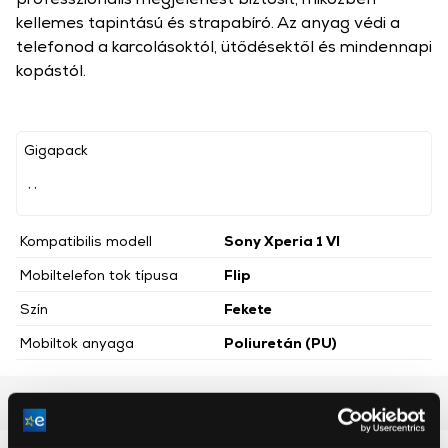
kellemes tapintású és strapabíró. Az anyag védi a
telefonod a karcolásoktól, ütődésektől és mindennapi
kopástól.
Gigapack
, ,
Kompatibilis modell
Sony Xperia 1 VI
Mobiltelefon tok típusa
Flip
Szín
Fekete
Mobiltok anyaga
Poliuretán (PU)
Részletes ismertető