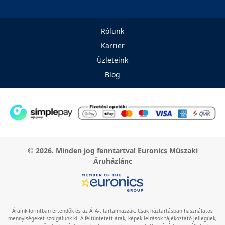
Rólunk
Karrier
Üzleteink
Blog
© 2026. Minden jog fenntartva! Euronics Műszaki
Áruházlánc
Áraink forintban értendők és az ÁFA-t tartalmazzák. Csak háztartásban használatos
mennyiségeket szolgálunk ki. A feltüntetett árak, képek leírások tájékoztató jellegűek,