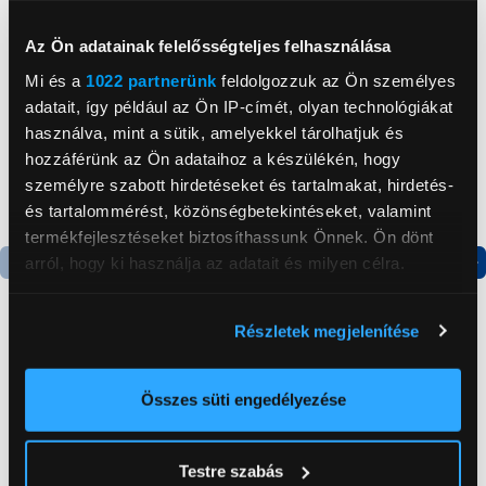
Neked ajánljuk
Az Ön adatainak felelősségteljes felhasználása
Mi és a
1022 partnerünk
feldolgozzuk az Ön személyes
adatait, így például az Ön IP-címét, olyan technológiákat
használva, mint a sütik, amelyekkel tárolhatjuk és
hozzáférünk az Ön adataihoz a készülékén, hogy
személyre szabott hirdetéseket és tartalmakat, hirdetés-
és tartalommérést, közönségbetekintéseket, valamint
termékfejlesztéseket biztosíthassunk Önnek. Ön dönt
arról, hogy ki használja az adatait és milyen célra.
Termék adatlap
Termék adatlap
Ha engedélyezi, a következőt is meg szeretnénk tenni:
Részletek megjelenítése
Információgyűjtés az Ön földrajzi
Gorenje NRS8182KX Side
Gorenje N619EAXL4
elhelyezkedéséről pár méteres pontossággal
by side hűtőszekrény
Alulfagyasztós
Az Ön készülékén beazonosítása annak konkrét
Összes süti engedélyezése
kombinált hűtőszekrény
tulajdonságainak (ujjlenyomat) aktív ellenőrzésével
199 999 Ft
179 999 Ft
Tudjon meg többet személyes adatainak feldolgozási
Testre szabás
módjairól és adja meg preferenciáit a
Részletek