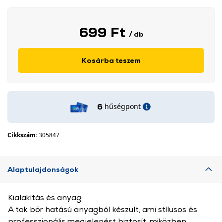
699 Ft
/ db
Kosárba teszem
hűségpont
6
Cikkszám:
305847
Alaptulajdonságok
Kialakítás és anyag:
A tok bőr hatású anyagból készült, ami stílusos és
professzionális megjelenést biztosít, miközben