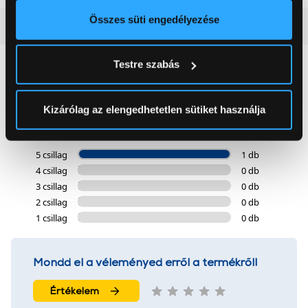
elhelyezkedéséről pár méteres pontossággal
Az Ön készülékén beazonosítása annak konkrét
Összes süti engedélyezése
Vásárlói vélemények
(1)
tulajdonságainak (ujjlenyomat) aktív ellenőrzésével
Tudjon meg többet személyes adatainak feldolgozási
Testre szabás
módjairól és adja meg preferenciáit a
Részletek
5
pontban
. Bármikor módosíthatja vagy visszavonhatja a
Sütinyilatkozathoz való hozzájárulását.
Kizárólag az elengedhetetlen sütiket használja
1 értékelés
Az Eunonics.hu webáruházunk ún. süti vagy cookie file-
okat használ, melyeket az Ön gépén tárol a rendszer. A
5 csillag
1 db
cookie-k személyazonosítására nem alkalmasak,
4 csillag
0 db
szolgáltatásaink biztosításához szükségesek. Az oldal
3 csillag
0 db
használatával Ön elfogadja a cookie-k használatát.
2 csillag
0 db
1 csillag
0 db
További információk:
ÁSZF
és
Adatvédelem
Mondd el a véleményed erről a termékről!
Értékelem