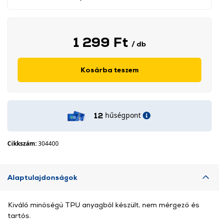
1 299 Ft
/ db
Kosárba teszem
hűségpont
12
Cikkszám:
304400
Alaptulajdonságok
Kiváló minőségű TPU anyagból készült, nem mérgező és
tartós.