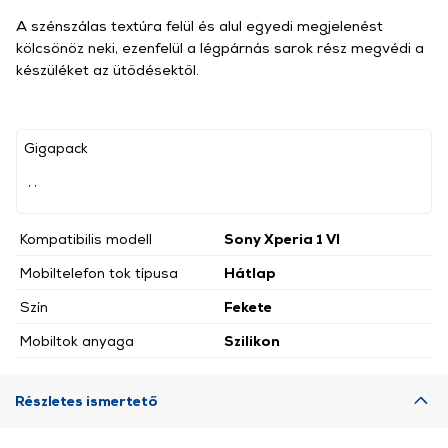
A szénszálas textúra felül és alul egyedi megjelenést
kölcsönöz neki, ezenfelül a légpárnás sarok rész megvédi a
készüléket az ütődésektől.
Gigapack
, ,
Kompatibilis modell
Sony Xperia 1 VI
Mobiltelefon tok típusa
Hátlap
Szín
Fekete
Mobiltok anyaga
Szilikon
Részletes ismertető