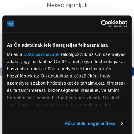
Neked ajánljuk
Az Ön adatainak felelősségteljes felhasználása
Mi és a
1022 partnerünk
feldolgozzuk az Ön személyes
adatait, így például az Ön IP-címét, olyan technológiákat
használva, mint a sütik, amelyekkel tárolhatjuk és
hozzáférünk az Ön adataihoz a készülékén, hogy
Termék adatlap
Termék adatlap
személyre szabott hirdetéseket és tartalmakat, hirdetés-
és tartalommérést, közönségbetekintéseket, valamint
termékfejlesztéseket biztosíthassunk Önnek. Ön dönt
Gorenje NRS8182KX Side
Gorenje RK4182PW4
arról, hogy ki használja az adatait és milyen célra.
by side hűtőszekrény
Alulfagyasztós
kombinált hűtőszekrény
Ha engedélyezi, a következőt is meg szeretnénk tenni:
199 999 Ft
119 999 Ft
Részletek megjelenítése
Információgyűjtés az Ön földrajzi