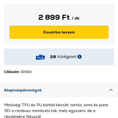
2 899 Ft
/ db
Kosárba teszem
hűségpont
28
Cikkszám:
305403
Alaptulajdonságok
Minőségi TPU és PU bőrből készült, tartós, sima és puha
3D-s rombusz mintázatú tok, mely egyszerű, de a
részletekre fókuszál