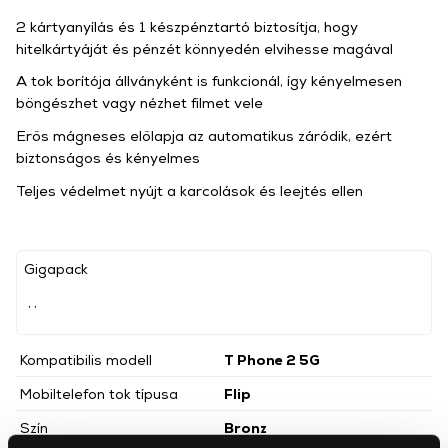
2 kártyanyílás és 1 készpénztartó biztosítja, hogy
hitelkártyáját és pénzét könnyedén elvihesse magával
A tok borítója állványként is funkcionál, így kényelmesen
böngészhet vagy nézhet filmet vele
Erős mágneses előlapja az automatikus záródik, ezért
biztonságos és kényelmes
Teljes védelmet nyújt a karcolások és leejtés ellen
Gigapack
, ,
Kompatibilis modell
T Phone 2 5G
Mobiltelefon tok típusa
Flip
Szín
Bronz