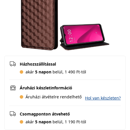
Házhozszállítással
akár
5 napon
belül, 1 490 Ft-tól
Áruházi készletinformáció
Áruházi átvételre rendelhető
Hol van készleten?
Csomagponton átvehető
akár
5 napon
belül, 1 190 Ft-tól