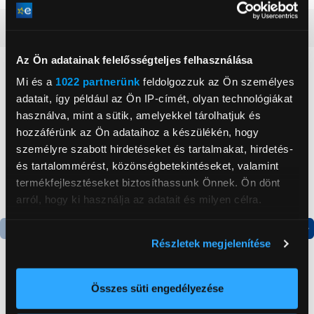
Részletes ismertető
Az Ön adatainak felelősségteljes felhasználása
Neked ajánljuk
Mi és a
1022 partnerünk
feldolgozzuk az Ön személyes
adatait, így például az Ön IP-címét, olyan technológiákat
használva, mint a sütik, amelyekkel tárolhatjuk és
hozzáférünk az Ön adataihoz a készülékén, hogy
személyre szabott hirdetéseket és tartalmakat, hirdetés-
és tartalommérést, közönségbetekintéseket, valamint
termékfejlesztéseket biztosíthassunk Önnek. Ön dönt
arról, hogy ki használja az adatait és milyen célra.
Ha engedélyezi, a következőt is meg szeretnénk tenni:
Részletek megjelenítése
Termék adatlap
Termék adatlap
Információgyűjtés az Ön földrajzi
elhelyezkedéséről pár méteres pontossággal
Az Ön készülékén beazonosítása annak konkrét
Összes süti engedélyezése
Gorenje NRS8182KX Side
Gorenje N619EAXL4
tulajdonságainak (ujjlenyomat) aktív ellenőrzésével
by side hűtőszekrény
Alulfagyasztós