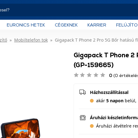
EURONICS HETEK
CÉGEKNEK
KARRIER
FELÚJÍT
zítő
Mobiltelefon tok
Gigapack T Phone 2 Pro 5G Bőr hatású fl
Gigapack T Phone 2 P
(GP-159665)
0
(0 értékelé
Házhozszállítással
akár
5 napon
belül, 
Áruházi készletinform
Áruházi átvételre r