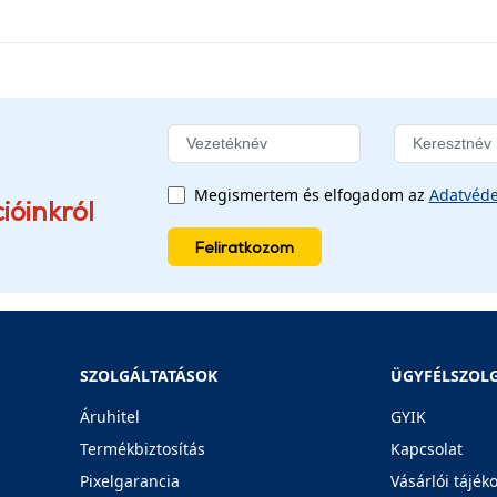
Megismertem és elfogadom az
Adatvéde
ióinkról
Feliratkozom
SZOLGÁLTATÁSOK
ÜGYFÉLSZOL
Áruhitel
GYIK
Termékbiztosítás
Kapcsolat
Pixelgarancia
Vásárlói tájék