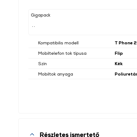
Gigapack
, ,
Kompatibilis modell
T Phone 2
Mobiltelefon tok típusa
Flip
Szín
Kék
Mobiltok anyaga
Poliuretá
Részletes ismertető