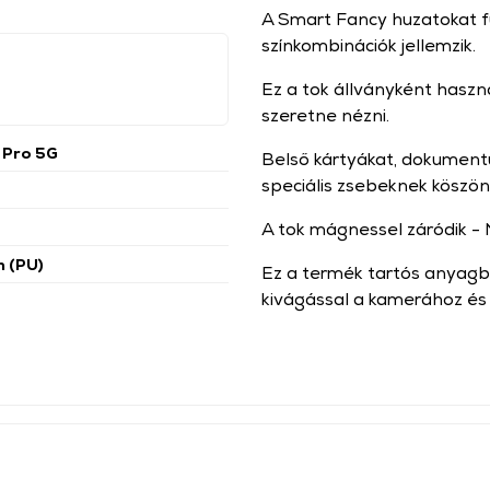
A Smart Fancy huzatokat fu
színkombinációk jellemzik.
Ez a tok állványként haszn
szeretne nézni.
 Pro 5G
Belső kártyákat, dokument
speciális zsebeknek köszö
A tok mágnessel záródik - 
n (PU)
Ez a termék tartós anyagbó
kivágással a kamerához és