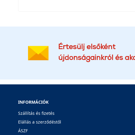
Értesülj elsőként
újdonságainkról és akc
INFORMÁCIÓK
Szállítás és fizetés
Elállás a szerződéstől
ÁSZF