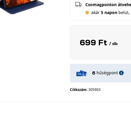
Csomagponton átveh
akár
5 napon
belül, 
699 Ft
/ db
hűségpont
6
Cikkszám:
305903