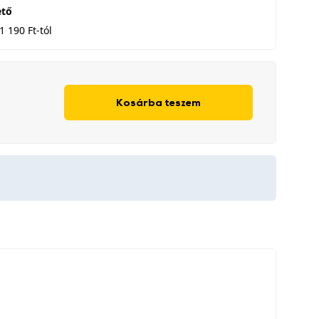
ető
1 190 Ft-tól
Kosárba teszem