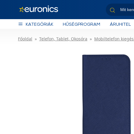
KATEGÓRIÁK
HŰSÉGPROGRAM
ÁRUHITEL
Főoldal
Telefon, Tablet, Okosóra
Mobiltelefon kiegés