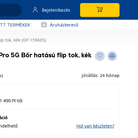
Bejelentkezés
Áruházkereső
OTT TERMÉKEK
ip tok, kék (GP-159665)
ro 5G Bőr hatású flip tok, kék
Jótállás: 24 hónap
s)
1 490 Ft-tól
áció
endelhető
Hol van készleten?