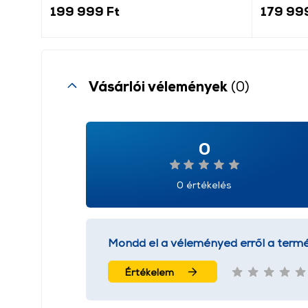
199 999 Ft
179 99
Vásárlói vélemények
(0)
0
0 értékelés
Mondd el a véleményed erről a termé
Értékelem