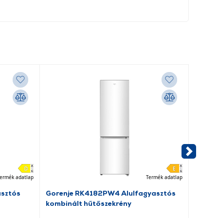
ermék adatlap
Termék adatlap
asztós
Gorenje RK4182PW4 Alulfagyasztós
Dreame
kombinált hűtőszekrény
porsz