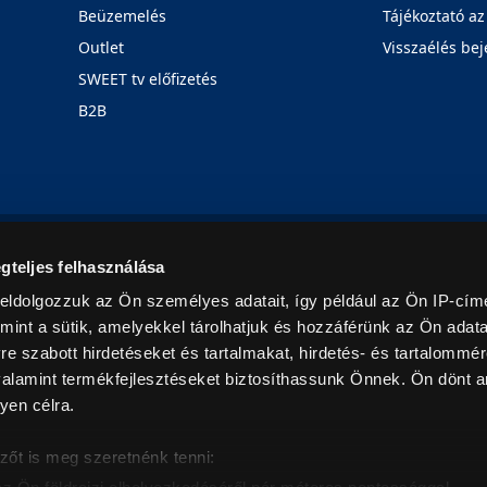
Beüzemelés
Tájékoztató az
Outlet
Visszaélés bej
SWEET tv előfizetés
B2B
Rólunk
Karrier
Üzleteink
Blog
gteljes felhasználása
eldolgozzuk az Ön személyes adatait, így például az Ön IP-címé
mint a sütik, amelyekkel tárolhatjuk és hozzáférünk az Ön adat
e szabott hirdetéseket és tartalmakat, hirdetés- és tartalommér
alamint termékfejlesztéseket biztosíthassunk Önnek. Ön dönt ar
yen célra.
© 2026. Minden jog fenntartva! Euronics Műszaki Áruházlánc
zőt is meg szeretnénk tenni: