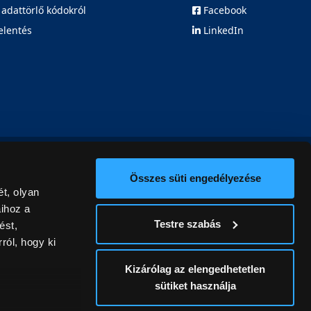
 adattörlő kódokról
Facebook
elentés
LinkedIn
Összes süti engedélyezése
t, olyan
aihoz a
Testre szabás
ést,
ról, hogy ki
Kizárólag az elengedhetetlen
sütiket használja