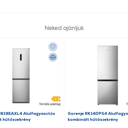
Neked ajánljuk
Termék adatlap
T
N619EAXL4 Alulfagyasztós
Gorenje RK14DPS4 Alulfagy
t hűtőszekrény
kombinált hűtőszekrény