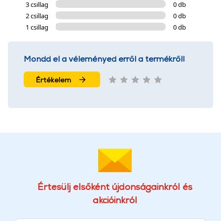
3 csillag
0 db
2 csillag
0 db
1 csillag
0 db
Mondd el a véleményed erről a termékről!
Értékelem
Értesülj elsőként újdonságainkról és
akcióinkról