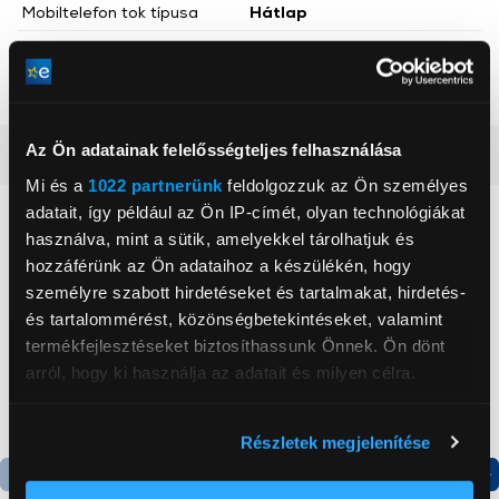
Mobiltelefon tok típusa
Hátlap
Szín
Rozéarany
Mobiltok anyaga
Szilikon
Az Ön adatainak felelősségteljes felhasználása
Részletes ismertető
Mi és a
1022 partnerünk
feldolgozzuk az Ön személyes
adatait, így például az Ön IP-címét, olyan technológiákat
Neked ajánljuk
használva, mint a sütik, amelyekkel tárolhatjuk és
hozzáférünk az Ön adataihoz a készülékén, hogy
személyre szabott hirdetéseket és tartalmakat, hirdetés-
és tartalommérést, közönségbetekintéseket, valamint
termékfejlesztéseket biztosíthassunk Önnek. Ön dönt
arról, hogy ki használja az adatait és milyen célra.
Ha engedélyezi, a következőt is meg szeretnénk tenni:
Részletek megjelenítése
Információgyűjtés az Ön földrajzi
elhelyezkedéséről pár méteres pontossággal