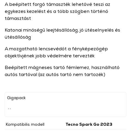
A beépített forgó támaszték lehetővé teszi az
egykezes kezelést és a több szögben történő
támasztást
Katonai minőségű leejtésállóság, jó ütéselnyelés és
ütésállóság
A mozgatható lencsevédőt a fényképezőgép
objektívjének jobb védelmére tervezték
Beépített mágneses tartó fémlemez, használható
autós tartóval (az autós tartó nem tartozék)
Gigapack
, ,
Kompatibilis modell
Tecno Spark Go 2023