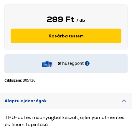
299 Ft
/ db
Kosárba teszem
hűségpont
2
Cikkszám:
305136
Alaptulajdonságok
TPU-ból és műanyagból készült, ujjlenyomatmentes
és finom tapintású